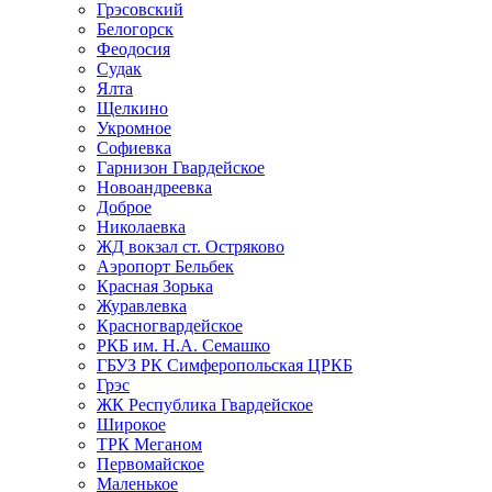
Грэсовский
Белогорск
Феодосия
Судак
Ялта
Щелкино
Укромное
Софиевка
Гарнизон Гвардейское
Новоандреевка
Доброе
Николаевка
ЖД вокзал ст. Остряково
Аэропорт Бельбек
Красная Зорька
Журавлевка
Красногвардейское
РКБ им. Н.А. Семашко
ГБУЗ РК Симферопольская ЦРКБ
Грэс
ЖК Республика Гвардейское
Широкое
ТРК Меганом
Первомайское
Маленькое