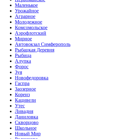
Маленькое
Урожайное
Аграрное
Молодежное
Комсомольское
Аэрофлотский
Мирное
Автовокзал Симферополь
Рыбацкая Деревня
Рыбица
Алупка
Форос
Зуя
Новофедоровка
Гаспра
Заозерное
Кореиз
Кацивели
Утес
Ливадия
Даниловка
Скворцово
Школьное
Новый Мир