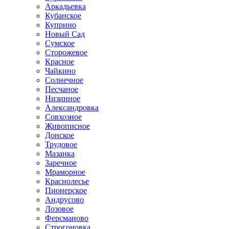
Аркадьевка
Кубанское
Куприно
Новый Сад
Сумское
Сторожевое
Красное
Чайкино
Солнечное
Песчаное
Низинное
Александровка
Совхозное
Живописное
Донское
Трудовое
Мазанка
Заречное
Мраморное
Краснолесье
Пионерское
Андрусово
Лозовое
Ферсманово
Строгоновка