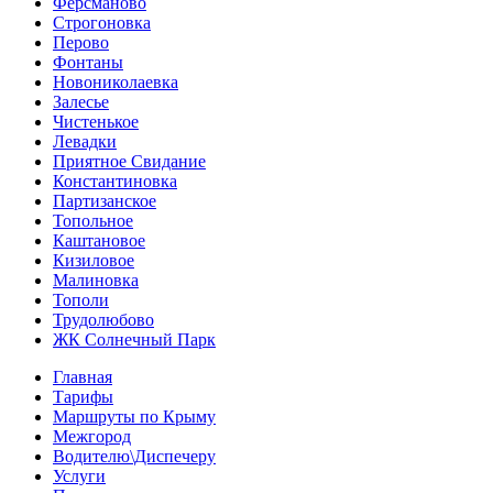
Ферсманово
Строгоновка
Перово
Фонтаны
Новониколаевка
Залесье
Чистенькое
Левадки
Приятное Свидание
Константиновка
Партизанское
Топольное
Каштановое
Кизиловое
Малиновка
Тополи
Трудолюбово
ЖК Солнечный Парк
Главная
Тарифы
Маршруты по Крыму
Межгород
Водителю\Диспечеру
Услуги