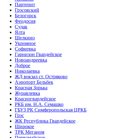
Партенит
Грэсовский
Белогорск
Феодосия
Судак
Ялта
Щелкино
Укромное
Софиевка
Гарнизон Гвардейское
Новоандреевка
Доброе
Николаевка
ЖД вокзал ст. Остряково
Аэропорт Бельбек
Красная Зорька
Журавлевка
Красногвардейское
РКБ им. Н.А. Семашко
ГБУЗ РК Симферопольская ЦРКБ
Грэс
ЖК Республика Гвардейское
Широкое
ТРК Меганом
Первомайское