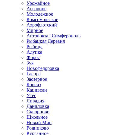
Урожайное
Аграрное
Молодежное
Комсомольское
Аэрофлотский
Мирное
Автовокзал Симферополь
Рыбацкая Деревня
Рыбица
Алупка
Форос
Зуя
Новофедоровка
Гаспра
Заозерное
Кореиз
Кацивели
Утес
Ливадия
Даниловка
Скворцово
Школьное
Новый Мир
Родниково
Курганное