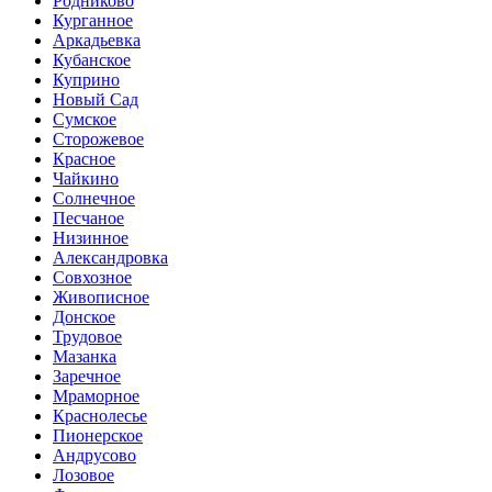
Родниково
Курганное
Аркадьевка
Кубанское
Куприно
Новый Сад
Сумское
Сторожевое
Красное
Чайкино
Солнечное
Песчаное
Низинное
Александровка
Совхозное
Живописное
Донское
Трудовое
Мазанка
Заречное
Мраморное
Краснолесье
Пионерское
Андрусово
Лозовое