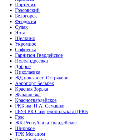
Партенит
Грэсовский
Белогорск
Феодосия
Судак
Ялта
Щелкино
Укромное
Софиевка
Гарнизон Гвардейское
Новоандреевка
Доброе
Николаевка
ЖД вокзал ст. Остряково
Аэропорт Бельбек
Красная Зорька
Журавлевка
Красногвардейское
РКБ им. Н.А. Семашко
ГБУЗ РК Симферопольская ЦРКБ
Грэс
ЖК Республика Гвардейское
Широкое
ТРК Меганом
Первомайское