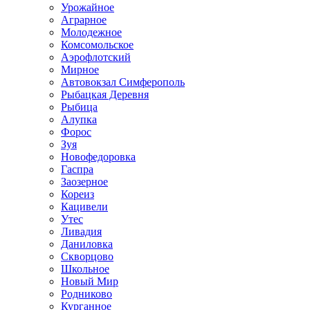
Урожайное
Аграрное
Молодежное
Комсомольское
Аэрофлотский
Мирное
Автовокзал Симферополь
Рыбацкая Деревня
Рыбица
Алупка
Форос
Зуя
Новофедоровка
Гаспра
Заозерное
Кореиз
Кацивели
Утес
Ливадия
Даниловка
Скворцово
Школьное
Новый Мир
Родниково
Курганное