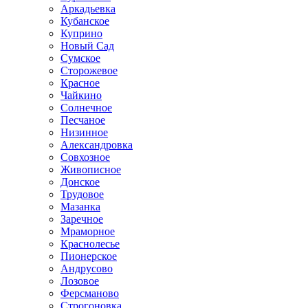
Аркадьевка
Кубанское
Куприно
Новый Сад
Сумское
Сторожевое
Красное
Чайкино
Солнечное
Песчаное
Низинное
Александровка
Совхозное
Живописное
Донское
Трудовое
Мазанка
Заречное
Мраморное
Краснолесье
Пионерское
Андрусово
Лозовое
Ферсманово
Строгоновка