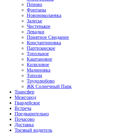
Перово
Фонтаны
Новониколаевка
Залесье
Чистенькое
Левадки
Приятное Свидание
Константиновка
Партизанское
Топольное
Каштановое
Кизиловое
Малиновка
Тополи
Трудолюбово
ЖК Солнечный Парк
Трансфер
Межгород
Гвардейское
Встреча
Предварительно
Почасово
Доставка
Трезвый водитель