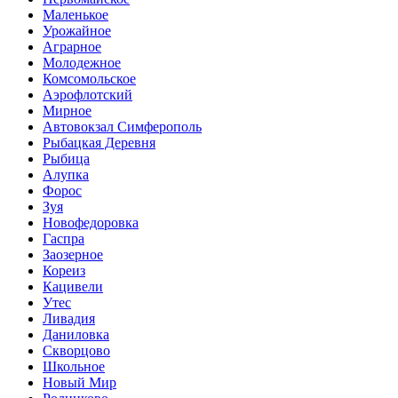
Маленькое
Урожайное
Аграрное
Молодежное
Комсомольское
Аэрофлотский
Мирное
Автовокзал Симферополь
Рыбацкая Деревня
Рыбица
Алупка
Форос
Зуя
Новофедоровка
Гаспра
Заозерное
Кореиз
Кацивели
Утес
Ливадия
Даниловка
Скворцово
Школьное
Новый Мир