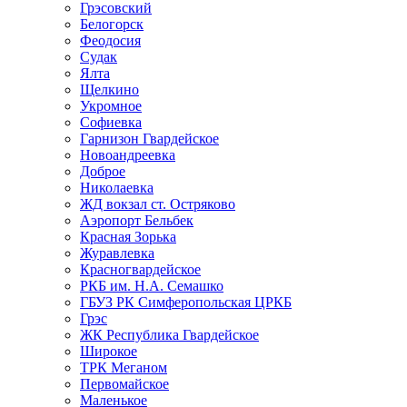
Грэсовский
Белогорск
Феодосия
Судак
Ялта
Щелкино
Укромное
Софиевка
Гарнизон Гвардейское
Новоандреевка
Доброе
Николаевка
ЖД вокзал ст. Остряково
Аэропорт Бельбек
Красная Зорька
Журавлевка
Красногвардейское
РКБ им. Н.А. Семашко
ГБУЗ РК Симферопольская ЦРКБ
Грэс
ЖК Республика Гвардейское
Широкое
ТРК Меганом
Первомайское
Маленькое