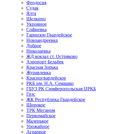
Феодосия
Судак
Ялта
Щелкино
Укромное
Софиевка
Гарнизон Гвардейское
Новоандреевка
Доброе
Николаевка
ЖД вокзал ст. Остряково
Аэропорт Бельбек
Красная Зорька
Журавлевка
Красногвардейское
РКБ им. Н.А. Семашко
ГБУЗ РК Симферопольская ЦРКБ
Грэс
ЖК Республика Гвардейское
Широкое
ТРК Меганом
Первомайское
Маленькое
Урожайное
Аграрное