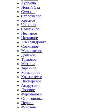
Куприно
Новый Сад
Сумское
Сторожевое
Красное
Чайкино
Солнечное
Песчаное
Низинное
Александровка
Совхозное
Живописное
Донское
Трудовое
Мазанка
Заречное
Мраморное
Краснолесье
Пионерское
Андрусово
Лозовое
Ферсманово
Строгоновка
Перово
Фонтаны