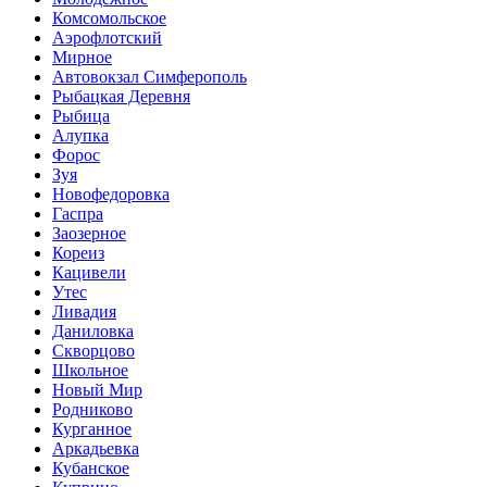
Комсомольское
Аэрофлотский
Мирное
Автовокзал Симферополь
Рыбацкая Деревня
Рыбица
Алупка
Форос
Зуя
Новофедоровка
Гаспра
Заозерное
Кореиз
Кацивели
Утес
Ливадия
Даниловка
Скворцово
Школьное
Новый Мир
Родниково
Курганное
Аркадьевка
Кубанское