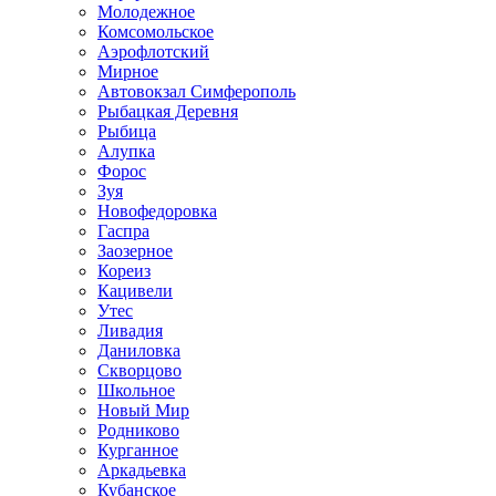
Молодежное
Комсомольское
Аэрофлотский
Мирное
Автовокзал Симферополь
Рыбацкая Деревня
Рыбица
Алупка
Форос
Зуя
Новофедоровка
Гаспра
Заозерное
Кореиз
Кацивели
Утес
Ливадия
Даниловка
Скворцово
Школьное
Новый Мир
Родниково
Курганное
Аркадьевка
Кубанское