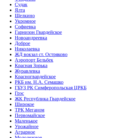
Судак
Ялта
Щелкино
Укромное
Софиевка
Гарнизон Гвардейское
Новоандреевка
Доброе
Николаевка
ЖД вокзал ст. Остряково
Аэропорт Бельбек
Красная Зорька
Журавлевка
Красногвардейское
РКБ им. Н.А. Семашко
ГБУЗ РК Симферопольская ЦРКБ
Грэс
ЖК Республика Гвардейское
Широкое
ТРК Меганом
Первомайское
Маленькое
Урожайное
Аграрное
Молодежное