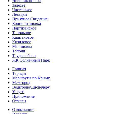
Новониколаевка
Залесье
Чистенькое
Левадки
Приятное Свидание
Константиновка
Партизанское
Топольное
Каштановое
Кизиловое
Малиновка
Тополи
Трудолюбово
ЖК Солнечный Парк
Главная
Тарифы
Маршруты по Крыму
Межгород
Водителю\Диспечеру
Услуги
Приложение
Отзывы
О компании