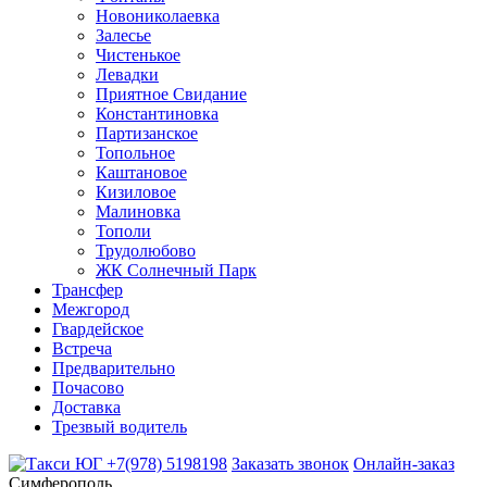
Новониколаевка
Залесье
Чистенькое
Левадки
Приятное Свидание
Константиновка
Партизанское
Топольное
Каштановое
Кизиловое
Малиновка
Тополи
Трудолюбово
ЖК Солнечный Парк
Трансфер
Межгород
Гвардейское
Встреча
Предварительно
Почасово
Доставка
Трезвый водитель
+7(978) 5198198
Заказать звонок
Онлайн-заказ
Симферополь