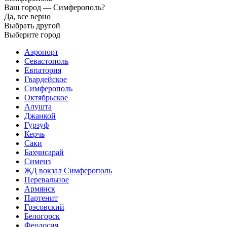
Ваш город —
Симферополь?
Да, все верно
Выбрать другой
Выберите город
Аэропорт
Севастополь
Евпатория
Гвардейское
Симферополь
Октябрьское
Алушта
Джанкой
Гурзуф
Керчь
Саки
Бахчисарай
Симеиз
ЖД вокзал Симферополь
Перевальное
Армянск
Партенит
Грэсовский
Белогорск
Феодосия