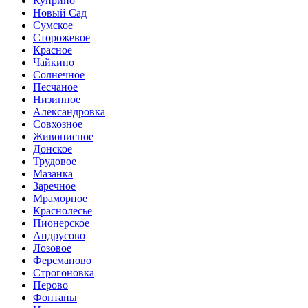
Куприно
Новый Сад
Сумское
Сторожевое
Красное
Чайкино
Солнечное
Песчаное
Низинное
Александровка
Совхозное
Живописное
Донское
Трудовое
Мазанка
Заречное
Мраморное
Краснолесье
Пионерское
Андрусово
Лозовое
Ферсманово
Строгоновка
Перово
Фонтаны