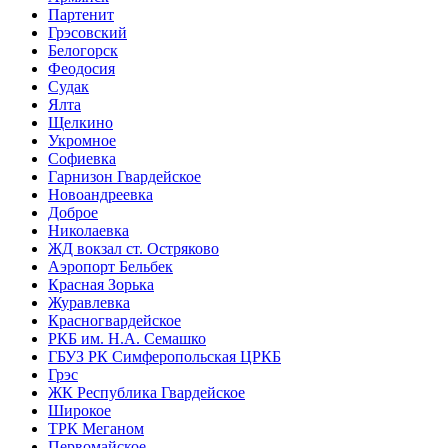
Партенит
Грэсовский
Белогорск
Феодосия
Судак
Ялта
Щелкино
Укромное
Софиевка
Гарнизон Гвардейское
Новоандреевка
Доброе
Николаевка
ЖД вокзал ст. Остряково
Аэропорт Бельбек
Красная Зорька
Журавлевка
Красногвардейское
РКБ им. Н.А. Семашко
ГБУЗ РК Симферопольская ЦРКБ
Грэс
ЖК Республика Гвардейское
Широкое
ТРК Меганом
Первомайское