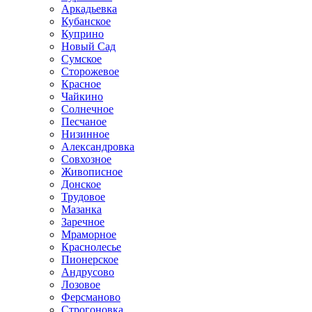
Аркадьевка
Кубанское
Куприно
Новый Сад
Сумское
Сторожевое
Красное
Чайкино
Солнечное
Песчаное
Низинное
Александровка
Совхозное
Живописное
Донское
Трудовое
Мазанка
Заречное
Мраморное
Краснолесье
Пионерское
Андрусово
Лозовое
Ферсманово
Строгоновка