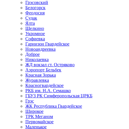
Грэсовский
Белогорск
Феодосия
Судак
Ялта
Щелкино
Укромное
Софиевка
Гарнизон Гвардейское
Новоандреевка
Доброе
Николаевка
ЖД вокзал ст. Остряково
Аэропорт Бельбек
Красная Зорька
Журавлевка
Красногвардейское
РКБ им. Н.А. Семашко
ГБУЗ РК Симферопольская ЦРКБ
Грэс
ЖК Республика Гвардейское
Широкое
ТРК Меганом
Первомайское
Маленькое