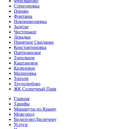
Ферсманово
Строгоновка
Перово
Фонтаны
Новониколаевка
Залесье
Чистенькое
Левадки
Приятное Свидание
Константиновка
Партизанское
Топольное
Каштановое
Кизиловое
Малиновка
Тополи
Трудолюбово
ЖК Солнечный Парк
Главная
Тарифы
Маршруты по Крыму
Межгород
Водителю\Диспечеру
Услуги