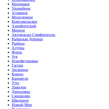
Маленькое
Урожайное
Аграрное
Молодежное
Комсомольское
Аэрофлотский
Мирное
Автовокзал Симферополь
Рыбацкая Деревня
Рыбица
Алупка
Форос
Зуя
Новофедоровка
Гаспра
Заозерное
Кореиз
Кацивели
Утес
Ливадия
Даниловка
Скворцово
Школьное
Новый Мир