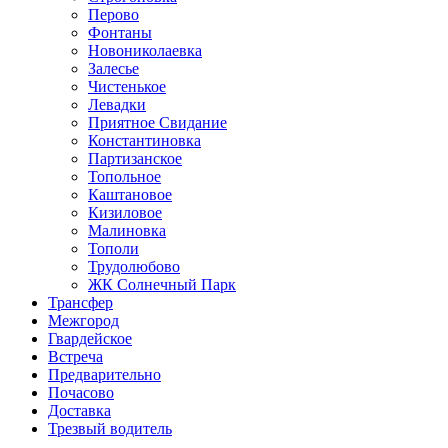
Перово
Фонтаны
Новониколаевка
Залесье
Чистенькое
Левадки
Приятное Свидание
Константиновка
Партизанское
Топольное
Каштановое
Кизиловое
Малиновка
Тополи
Трудолюбово
ЖК Солнечный Парк
Трансфер
Межгород
Гвардейское
Встреча
Предварительно
Почасово
Доставка
Трезвый водитель