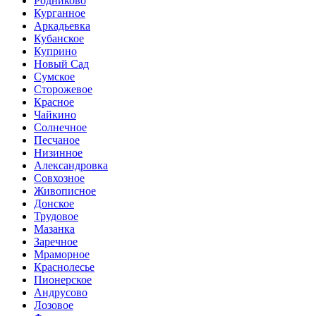
Родниково
Курганное
Аркадьевка
Кубанское
Куприно
Новый Сад
Сумское
Сторожевое
Красное
Чайкино
Солнечное
Песчаное
Низинное
Александровка
Совхозное
Живописное
Донское
Трудовое
Мазанка
Заречное
Мраморное
Краснолесье
Пионерское
Андрусово
Лозовое