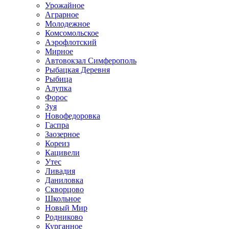
Урожайное
Аграрное
Молодежное
Комсомольское
Аэрофлотский
Мирное
Автовокзал Симферополь
Рыбацкая Деревня
Рыбица
Алупка
Форос
Зуя
Новофедоровка
Гаспра
Заозерное
Кореиз
Кацивели
Утес
Ливадия
Даниловка
Скворцово
Школьное
Новый Мир
Родниково
Курганное