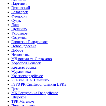
Партенит
Грэсовский
Белогорск
Феодосия
Судак
Ялта
Щелкино
Укромное
Софиевка
Гарнизон Гвардейское
Новоандреевка
Доброе
Николаевка
ЖД вокзал ст. Остряково
Аэропорт Бельбек
Красная Зорька
Журавлевка
Красногвардейское
РКБ им. Н.А. Семашко
ГБУЗ РК Симферопольская ЦРКБ
Грэс
ЖК Республика Гвардейское
Широкое
ТРК Меганом
Первомайское