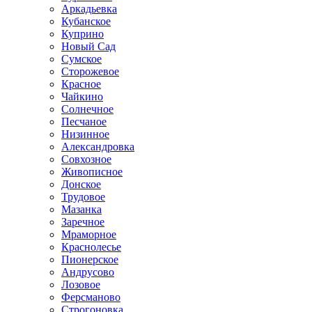
Аркадьевка
Кубанское
Куприно
Новый Сад
Сумское
Сторожевое
Красное
Чайкино
Солнечное
Песчаное
Низинное
Александровка
Совхозное
Живописное
Донское
Трудовое
Мазанка
Заречное
Мраморное
Краснолесье
Пионерское
Андрусово
Лозовое
Ферсманово
Строгоновка