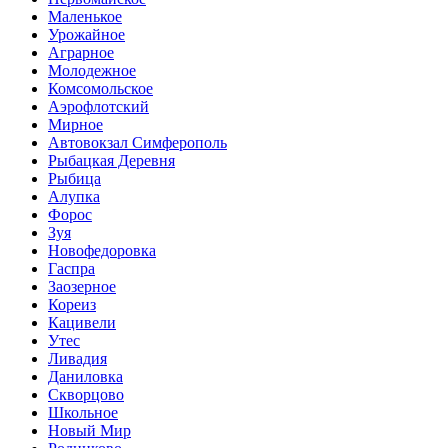
Маленькое
Урожайное
Аграрное
Молодежное
Комсомольское
Аэрофлотский
Мирное
Автовокзал Симферополь
Рыбацкая Деревня
Рыбица
Алупка
Форос
Зуя
Новофедоровка
Гаспра
Заозерное
Кореиз
Кацивели
Утес
Ливадия
Даниловка
Скворцово
Школьное
Новый Мир