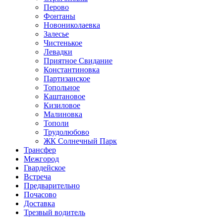
Перово
Фонтаны
Новониколаевка
Залесье
Чистенькое
Левадки
Приятное Свидание
Константиновка
Партизанское
Топольное
Каштановое
Кизиловое
Малиновка
Тополи
Трудолюбово
ЖК Солнечный Парк
Трансфер
Межгород
Гвардейское
Встреча
Предварительно
Почасово
Доставка
Трезвый водитель