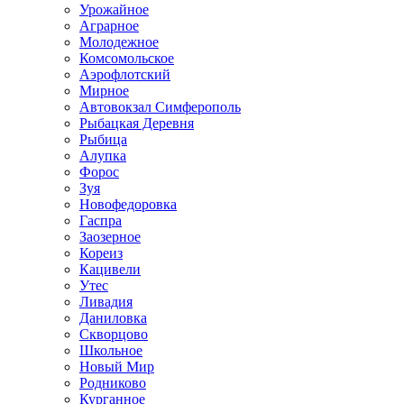
Урожайное
Аграрное
Молодежное
Комсомольское
Аэрофлотский
Мирное
Автовокзал Симферополь
Рыбацкая Деревня
Рыбица
Алупка
Форос
Зуя
Новофедоровка
Гаспра
Заозерное
Кореиз
Кацивели
Утес
Ливадия
Даниловка
Скворцово
Школьное
Новый Мир
Родниково
Курганное