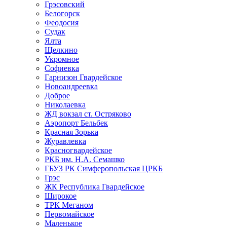
Грэсовский
Белогорск
Феодосия
Судак
Ялта
Щелкино
Укромное
Софиевка
Гарнизон Гвардейское
Новоандреевка
Доброе
Николаевка
ЖД вокзал ст. Остряково
Аэропорт Бельбек
Красная Зорька
Журавлевка
Красногвардейское
РКБ им. Н.А. Семашко
ГБУЗ РК Симферопольская ЦРКБ
Грэс
ЖК Республика Гвардейское
Широкое
ТРК Меганом
Первомайское
Маленькое