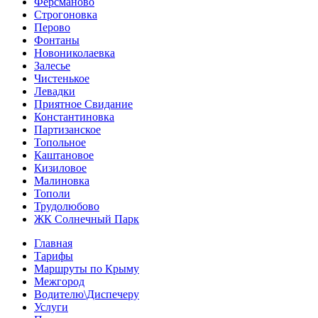
Ферсманово
Строгоновка
Перово
Фонтаны
Новониколаевка
Залесье
Чистенькое
Левадки
Приятное Свидание
Константиновка
Партизанское
Топольное
Каштановое
Кизиловое
Малиновка
Тополи
Трудолюбово
ЖК Солнечный Парк
Главная
Тарифы
Маршруты по Крыму
Межгород
Водителю\Диспечеру
Услуги