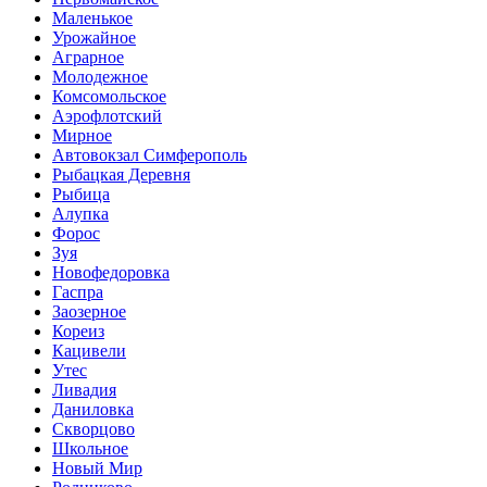
Маленькое
Урожайное
Аграрное
Молодежное
Комсомольское
Аэрофлотский
Мирное
Автовокзал Симферополь
Рыбацкая Деревня
Рыбица
Алупка
Форос
Зуя
Новофедоровка
Гаспра
Заозерное
Кореиз
Кацивели
Утес
Ливадия
Даниловка
Скворцово
Школьное
Новый Мир