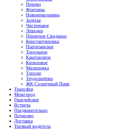
Перово
Фонтаны
Новониколаевка
Залесье
Чистенькое
Левадки
Приятное Свидание
Константиновка
Партизанское
Топольное
Каштановое
Кизиловое
Малиновка
Тополи
Трудолюбово
ЖК Солнечный Парк
Трансфер
Межгород
Гвардейское
Встреча
Предварительно
Почасово
Доставка
Трезвый водитель