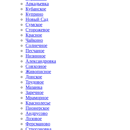
Аркадьевка
Кубанское
Куприно
Новый Сад
Сумское
Сторожевое
Красное
Чайкино
Солнечное
Песчаное
Низинное
Александровка
Совхозное
Живописное
Донское
Трудовое
Мазанка
Заречное
Мраморное
Краснолесье
Пионерское
Андрусово
Лозовое
Ферсманово
Строгоновка