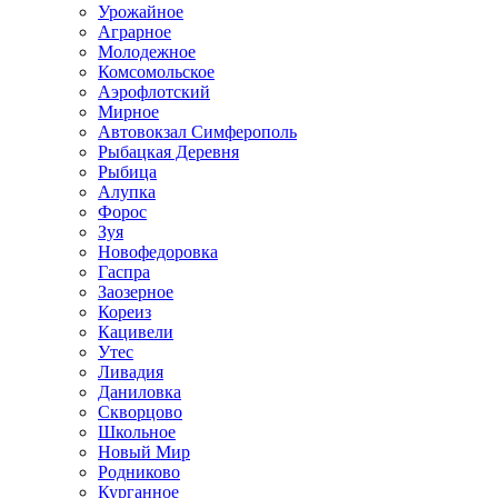
Урожайное
Аграрное
Молодежное
Комсомольское
Аэрофлотский
Мирное
Автовокзал Симферополь
Рыбацкая Деревня
Рыбица
Алупка
Форос
Зуя
Новофедоровка
Гаспра
Заозерное
Кореиз
Кацивели
Утес
Ливадия
Даниловка
Скворцово
Школьное
Новый Мир
Родниково
Курганное