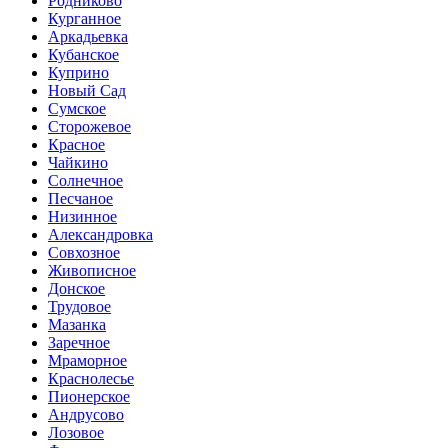
Родниково
Курганное
Аркадьевка
Кубанское
Куприно
Новый Сад
Сумское
Сторожевое
Красное
Чайкино
Солнечное
Песчаное
Низинное
Александровка
Совхозное
Живописное
Донское
Трудовое
Мазанка
Заречное
Мраморное
Краснолесье
Пионерское
Андрусово
Лозовое