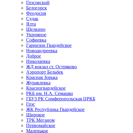
Грэсовский
Белогорск
Феодосия
Судак
Ялта
Щелкино
Укромное
Софиевка
Гарнизон Гвардейское
Новоандреевка
Доброе
Николаевка
ЖД вокзал ст. Остряково
Аэропорт Бельбек
Красная Зорька
Журавлевка
Красногвардейское
РКБ им. Н.А. Семашко
ГБУЗ РК Симферопольская ЦРКБ
Грэс
ЖК Республика Гвардейское
Широкое
ТРК Меганом
Первомайское
Маленькое