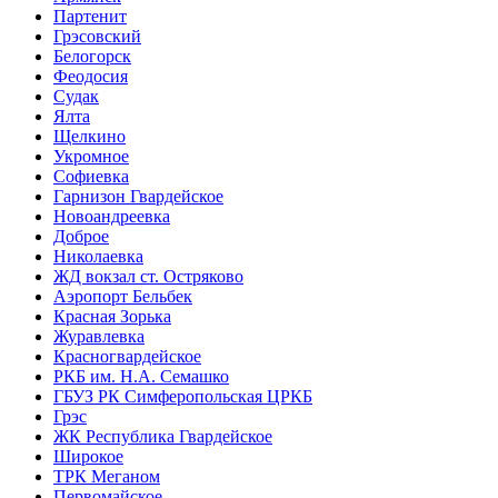
Партенит
Грэсовский
Белогорск
Феодосия
Судак
Ялта
Щелкино
Укромное
Софиевка
Гарнизон Гвардейское
Новоандреевка
Доброе
Николаевка
ЖД вокзал ст. Остряково
Аэропорт Бельбек
Красная Зорька
Журавлевка
Красногвардейское
РКБ им. Н.А. Семашко
ГБУЗ РК Симферопольская ЦРКБ
Грэс
ЖК Республика Гвардейское
Широкое
ТРК Меганом
Первомайское