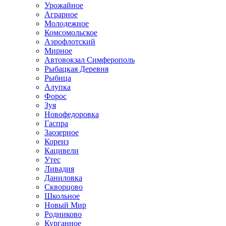
Урожайное
Аграрное
Молодежное
Комсомольское
Аэрофлотский
Мирное
Автовокзал Симферополь
Рыбацкая Деревня
Рыбица
Алупка
Форос
Зуя
Новофедоровка
Гаспра
Заозерное
Кореиз
Кацивели
Утес
Ливадия
Даниловка
Скворцово
Школьное
Новый Мир
Родниково
Курганное