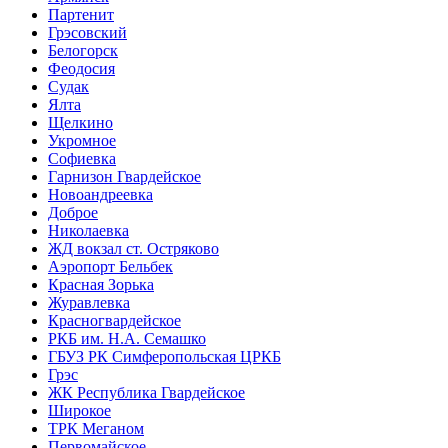
Партенит
Грэсовский
Белогорск
Феодосия
Судак
Ялта
Щелкино
Укромное
Софиевка
Гарнизон Гвардейское
Новоандреевка
Доброе
Николаевка
ЖД вокзал ст. Остряково
Аэропорт Бельбек
Красная Зорька
Журавлевка
Красногвардейское
РКБ им. Н.А. Семашко
ГБУЗ РК Симферопольская ЦРКБ
Грэс
ЖК Республика Гвардейское
Широкое
ТРК Меганом
Первомайское