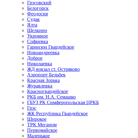
Грэсовский
Белогорск
Феодосия
Судак
Ялта
Щелкино
Укромное
Софиевка
Гарнизон Гвардейское
Новоандреевка
Доброе
Николаевка
ЖД вокзал ст. Остряково
Аэропорт Бельбек
Красная Зорька
Журавлевка
Красногвардейское
РКБ им. Н.А. Семашко
ГБУЗ РК Симферопольская ЦРКБ
Грэс
ЖК Республика Гвардейское
Широкое
ТРК Меганом
Первомайское
Маленькое