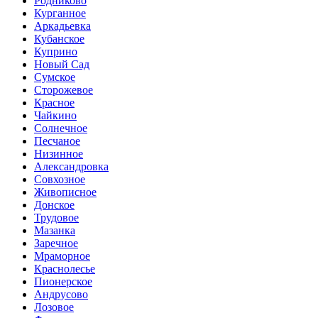
Родниково
Курганное
Аркадьевка
Кубанское
Куприно
Новый Сад
Сумское
Сторожевое
Красное
Чайкино
Солнечное
Песчаное
Низинное
Александровка
Совхозное
Живописное
Донское
Трудовое
Мазанка
Заречное
Мраморное
Краснолесье
Пионерское
Андрусово
Лозовое