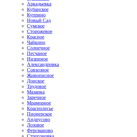
Аркадьевка
Кубанское
Куприно
Новый Сад
Сумское
Сторожевое
Красное
Чайкино
Солнечное
Песчаное
Низинное
Александровка
Совхозное
Живописное
Донское
Трудовое
Мазанка
Заречное
Мраморное
Краснолесье
Пионерское
Андрусово
Лозовое
Ферсманово
Строгоновка