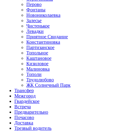
Перово
Фонтаны
Новониколаевка
Залесье
Чистенькое
Левадки
Приятное Свидание
Константиновка
Партизанское
Топольное
Каштановое
Кизиловое
Малиновка
Тополи
Трудолюбово
ЖК Солнечный Парк
Трансфер
Межгород
Гвардейское
Встреча
Предварительно
Почасово
Доставка
Трезвый водитель