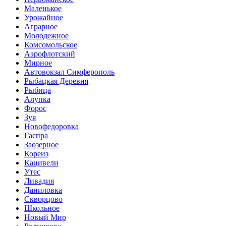
Маленькое
Урожайное
Аграрное
Молодежное
Комсомольское
Аэрофлотский
Мирное
Автовокзал Симферополь
Рыбацкая Деревня
Рыбица
Алупка
Форос
Зуя
Новофедоровка
Гаспра
Заозерное
Кореиз
Кацивели
Утес
Ливадия
Даниловка
Скворцово
Школьное
Новый Мир