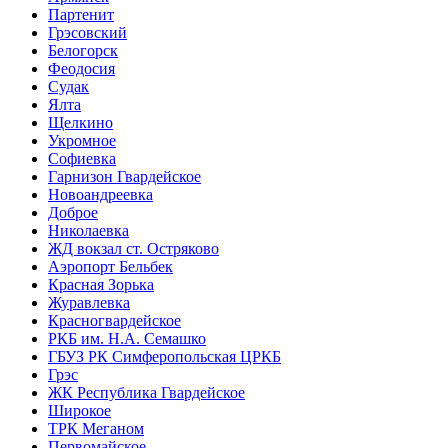
Партенит
Грэсовский
Белогорск
Феодосия
Судак
Ялта
Щелкино
Укромное
Софиевка
Гарнизон Гвардейское
Новоандреевка
Доброе
Николаевка
ЖД вокзал ст. Остряково
Аэропорт Бельбек
Красная Зорька
Журавлевка
Красногвардейское
РКБ им. Н.А. Семашко
ГБУЗ РК Симферопольская ЦРКБ
Грэс
ЖК Республика Гвардейское
Широкое
ТРК Меганом
Первомайское