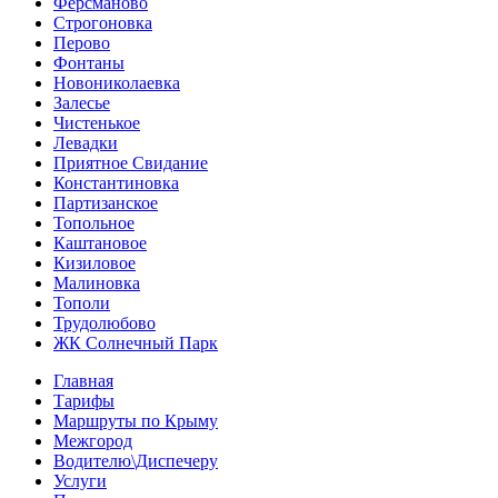
Ферсманово
Строгоновка
Перово
Фонтаны
Новониколаевка
Залесье
Чистенькое
Левадки
Приятное Свидание
Константиновка
Партизанское
Топольное
Каштановое
Кизиловое
Малиновка
Тополи
Трудолюбово
ЖК Солнечный Парк
Главная
Тарифы
Маршруты по Крыму
Межгород
Водителю\Диспечеру
Услуги