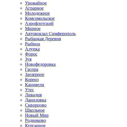
Урожайное
Аграрное
Молодежное
Комсомольское
Аэрофлотский
Мирное
Автовокзал Симферополь
Рыбацкая Деревня
Рыбица
Алупка
Форос
Зуя
Новофедоровка
Гаспра
Заозерное
Кореиз
Кацивели
Утес
Ливадия
Даниловка
Скворцово
Школьное
Новый Мир
Родниково
Курганное