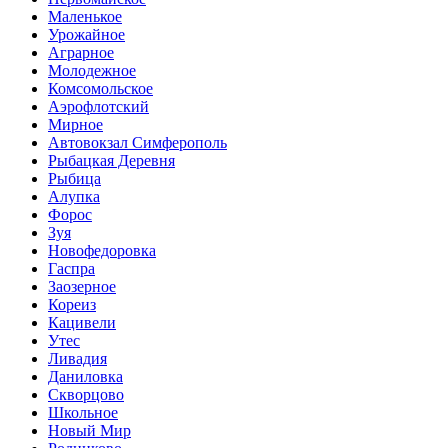
Маленькое
Урожайное
Аграрное
Молодежное
Комсомольское
Аэрофлотский
Мирное
Автовокзал Симферополь
Рыбацкая Деревня
Рыбица
Алупка
Форос
Зуя
Новофедоровка
Гаспра
Заозерное
Кореиз
Кацивели
Утес
Ливадия
Даниловка
Скворцово
Школьное
Новый Мир