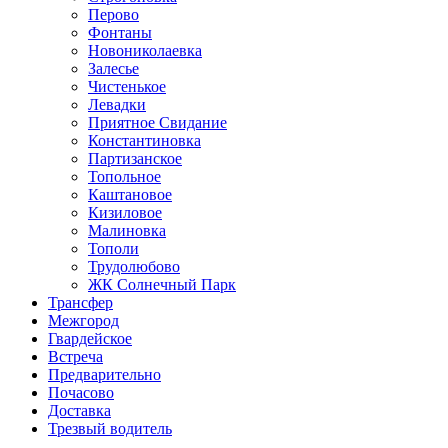
Перово
Фонтаны
Новониколаевка
Залесье
Чистенькое
Левадки
Приятное Свидание
Константиновка
Партизанское
Топольное
Каштановое
Кизиловое
Малиновка
Тополи
Трудолюбово
ЖК Солнечный Парк
Трансфер
Межгород
Гвардейское
Встреча
Предварительно
Почасово
Доставка
Трезвый водитель