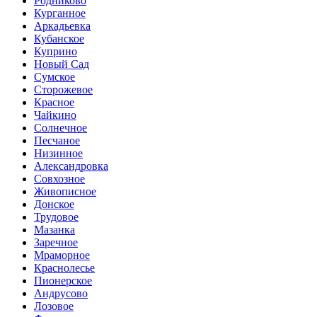
Родниково
Курганное
Аркадьевка
Кубанское
Куприно
Новый Сад
Сумское
Сторожевое
Красное
Чайкино
Солнечное
Песчаное
Низинное
Александровка
Совхозное
Живописное
Донское
Трудовое
Мазанка
Заречное
Мраморное
Краснолесье
Пионерское
Андрусово
Лозовое