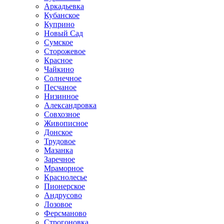
Аркадьевка
Кубанское
Куприно
Новый Сад
Сумское
Сторожевое
Красное
Чайкино
Солнечное
Песчаное
Низинное
Александровка
Совхозное
Живописное
Донское
Трудовое
Мазанка
Заречное
Мраморное
Краснолесье
Пионерское
Андрусово
Лозовое
Ферсманово
Строгоновка