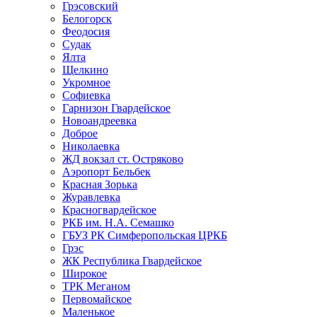
Грэсовский
Белогорск
Феодосия
Судак
Ялта
Щелкино
Укромное
Софиевка
Гарнизон Гвардейское
Новоандреевка
Доброе
Николаевка
ЖД вокзал ст. Остряково
Аэропорт Бельбек
Красная Зорька
Журавлевка
Красногвардейское
РКБ им. Н.А. Семашко
ГБУЗ РК Симферопольская ЦРКБ
Грэс
ЖК Республика Гвардейское
Широкое
ТРК Меганом
Первомайское
Маленькое