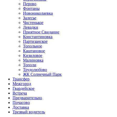
Перово
Фонтаны
Новониколаевка
Залесье
Чистенькое
Левадки
Приятное Свидание
Константиновка
Партизанское
Топольное
Каштановое
Кизиловое
Малиновка
Тополи
Трудолюбово
ЖК Солнечный Парк
Трансфер
Межгород
Гвардейское
Встреча
Предварительно
Почасово
Доставка
Трезвый водитель