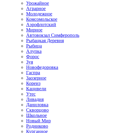
Урожайное
Аграрное
Молодежное
Комсомольское
Аэрофлотский
Мирное
Автовокзал Симферополь
Рыбацкая Деревня
Рыбица
Алупка
Форос
Зуя
Новофедоровка
Гаспра
Заозерное
Кореиз
Кацивели
Утес
Ливадия
Даниловка
Скворцово
Школьное
Новый Мир
Родниково
Курганное