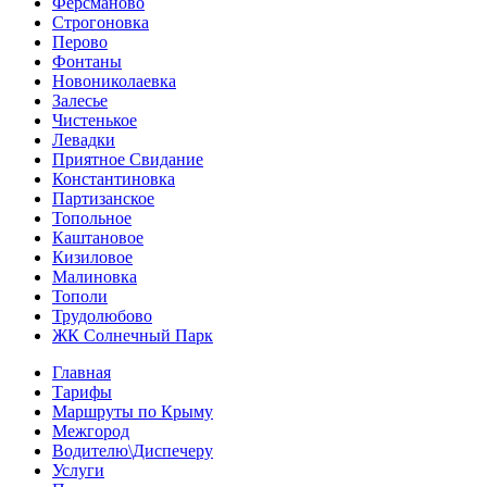
Ферсманово
Строгоновка
Перово
Фонтаны
Новониколаевка
Залесье
Чистенькое
Левадки
Приятное Свидание
Константиновка
Партизанское
Топольное
Каштановое
Кизиловое
Малиновка
Тополи
Трудолюбово
ЖК Солнечный Парк
Главная
Тарифы
Маршруты по Крыму
Межгород
Водителю\Диспечеру
Услуги