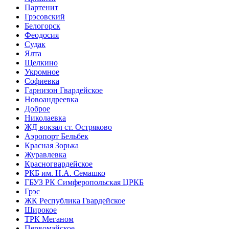
Партенит
Грэсовский
Белогорск
Феодосия
Судак
Ялта
Щелкино
Укромное
Софиевка
Гарнизон Гвардейское
Новоандреевка
Доброе
Николаевка
ЖД вокзал ст. Остряково
Аэропорт Бельбек
Красная Зорька
Журавлевка
Красногвардейское
РКБ им. Н.А. Семашко
ГБУЗ РК Симферопольская ЦРКБ
Грэс
ЖК Республика Гвардейское
Широкое
ТРК Меганом
Первомайское