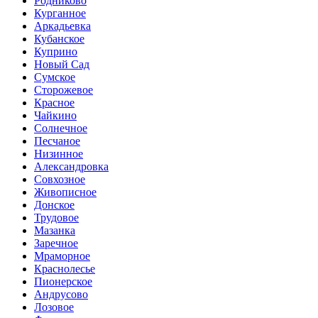
Родниково
Курганное
Аркадьевка
Кубанское
Куприно
Новый Сад
Сумское
Сторожевое
Красное
Чайкино
Солнечное
Песчаное
Низинное
Александровка
Совхозное
Живописное
Донское
Трудовое
Мазанка
Заречное
Мраморное
Краснолесье
Пионерское
Андрусово
Лозовое