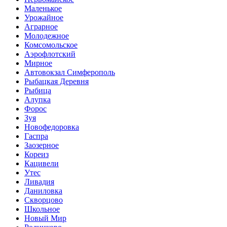
Маленькое
Урожайное
Аграрное
Молодежное
Комсомольское
Аэрофлотский
Мирное
Автовокзал Симферополь
Рыбацкая Деревня
Рыбица
Алупка
Форос
Зуя
Новофедоровка
Гаспра
Заозерное
Кореиз
Кацивели
Утес
Ливадия
Даниловка
Скворцово
Школьное
Новый Мир