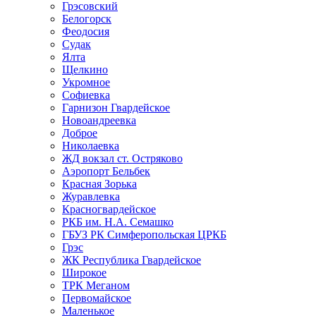
Грэсовский
Белогорск
Феодосия
Судак
Ялта
Щелкино
Укромное
Софиевка
Гарнизон Гвардейское
Новоандреевка
Доброе
Николаевка
ЖД вокзал ст. Остряково
Аэропорт Бельбек
Красная Зорька
Журавлевка
Красногвардейское
РКБ им. Н.А. Семашко
ГБУЗ РК Симферопольская ЦРКБ
Грэс
ЖК Республика Гвардейское
Широкое
ТРК Меганом
Первомайское
Маленькое