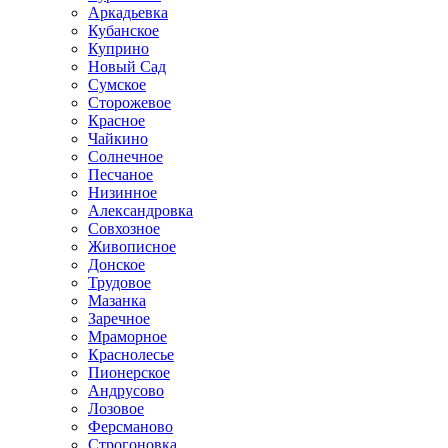
Аркадьевка
Кубанское
Куприно
Новый Сад
Сумское
Сторожевое
Красное
Чайкино
Солнечное
Песчаное
Низинное
Александровка
Совхозное
Живописное
Донское
Трудовое
Мазанка
Заречное
Мраморное
Краснолесье
Пионерское
Андрусово
Лозовое
Ферсманово
Строгоновка