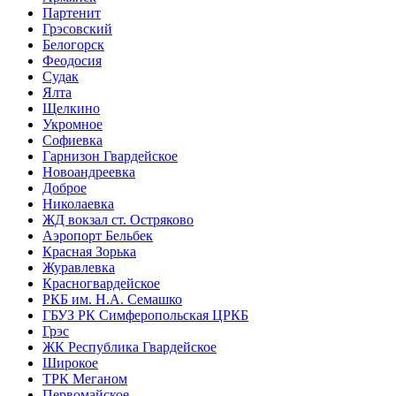
Партенит
Грэсовский
Белогорск
Феодосия
Судак
Ялта
Щелкино
Укромное
Софиевка
Гарнизон Гвардейское
Новоандреевка
Доброе
Николаевка
ЖД вокзал ст. Остряково
Аэропорт Бельбек
Красная Зорька
Журавлевка
Красногвардейское
РКБ им. Н.А. Семашко
ГБУЗ РК Симферопольская ЦРКБ
Грэс
ЖК Республика Гвардейское
Широкое
ТРК Меганом
Первомайское