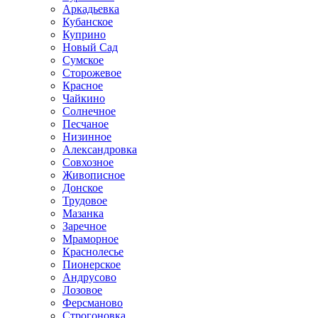
Аркадьевка
Кубанское
Куприно
Новый Сад
Сумское
Сторожевое
Красное
Чайкино
Солнечное
Песчаное
Низинное
Александровка
Совхозное
Живописное
Донское
Трудовое
Мазанка
Заречное
Мраморное
Краснолесье
Пионерское
Андрусово
Лозовое
Ферсманово
Строгоновка