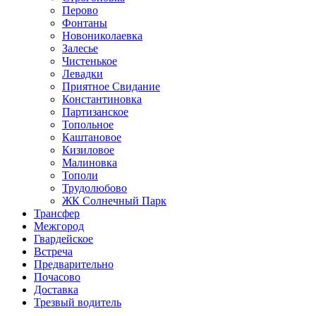
Перово
Фонтаны
Новониколаевка
Залесье
Чистенькое
Левадки
Приятное Свидание
Константиновка
Партизанское
Топольное
Каштановое
Кизиловое
Малиновка
Тополи
Трудолюбово
ЖК Солнечный Парк
Трансфер
Межгород
Гвардейское
Встреча
Предварительно
Почасово
Доставка
Трезвый водитель