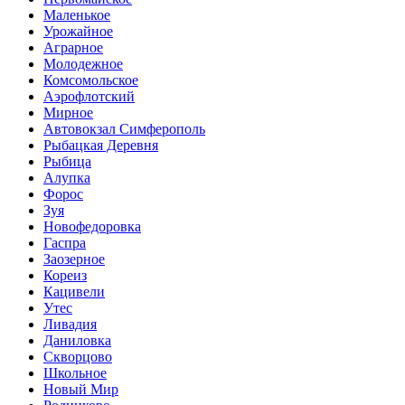
Маленькое
Урожайное
Аграрное
Молодежное
Комсомольское
Аэрофлотский
Мирное
Автовокзал Симферополь
Рыбацкая Деревня
Рыбица
Алупка
Форос
Зуя
Новофедоровка
Гаспра
Заозерное
Кореиз
Кацивели
Утес
Ливадия
Даниловка
Скворцово
Школьное
Новый Мир