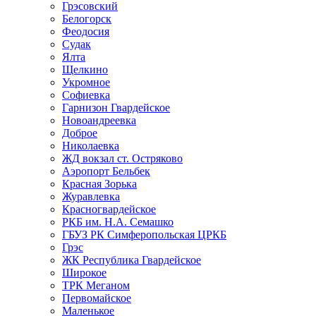
Грэсовский
Белогорск
Феодосия
Судак
Ялта
Щелкино
Укромное
Софиевка
Гарнизон Гвардейское
Новоандреевка
Доброе
Николаевка
ЖД вокзал ст. Остряково
Аэропорт Бельбек
Красная Зорька
Журавлевка
Красногвардейское
РКБ им. Н.А. Семашко
ГБУЗ РК Симферопольская ЦРКБ
Грэс
ЖК Республика Гвардейское
Широкое
ТРК Меганом
Первомайское
Маленькое