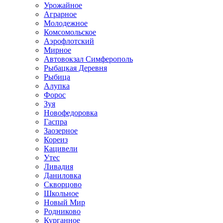
Урожайное
Аграрное
Молодежное
Комсомольское
Аэрофлотский
Мирное
Автовокзал Симферополь
Рыбацкая Деревня
Рыбица
Алупка
Форос
Зуя
Новофедоровка
Гаспра
Заозерное
Кореиз
Кацивели
Утес
Ливадия
Даниловка
Скворцово
Школьное
Новый Мир
Родниково
Курганное