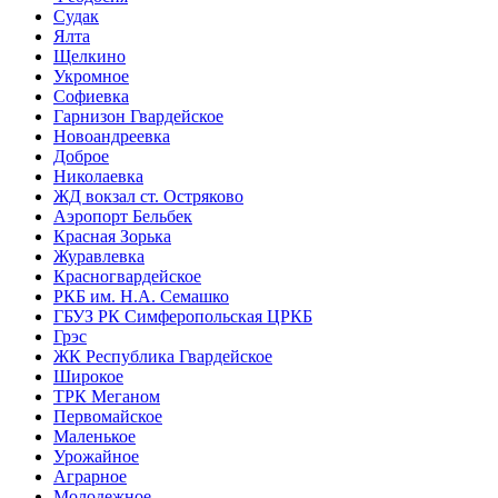
Судак
Ялта
Щелкино
Укромное
Софиевка
Гарнизон Гвардейское
Новоандреевка
Доброе
Николаевка
ЖД вокзал ст. Остряково
Аэропорт Бельбек
Красная Зорька
Журавлевка
Красногвардейское
РКБ им. Н.А. Семашко
ГБУЗ РК Симферопольская ЦРКБ
Грэс
ЖК Республика Гвардейское
Широкое
ТРК Меганом
Первомайское
Маленькое
Урожайное
Аграрное
Молодежное