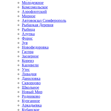
Молодежное
Комсомольское
Аэрофлотский
Мирное
Автовокзал Симферополь
Рыбацкая Деревня
Рыбица
Алупка
Форос
Зуя
Новофедоровка
Гаспра
Заозерное
Кореиз
Кацивели
Утес
Ливадия
Даниловка
Скворцово
Школьное
Новый Мир
Родниково
Курганное
Аркадьевка
Кубанское