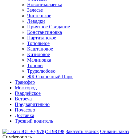
Новониколаевка
Залесье
Чистенькое
Левадки
Приятное Свидание
Константиновка
Партизанское
Топольное
Каштановое
Кизиловое
Малиновка
Тополи
Трудолюбово
ЖК Солнечный Парк
Трансфер
Межгород
Гвардейское
Встреча
Предварительно
Почасово
Доставка
Трезвый водитель
+7(978) 5198198
Заказать звонок
Онлайн-заказ
Симферополь