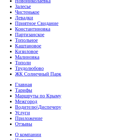
Новониколаевка
Залесье
Чистенькое
Левадки
Приятное Свидание
Константиновка
Партизанское
Топольное
Каштановое
Кизиловое
Малиновка
Тополи
Трудолюбово
ЖК Солнечный Парк
Главная
Тарифы
Маршруты по Крыму
Межгород
Водителю\Диспечеру
Услуги
Приложение
Отзывы
О компании