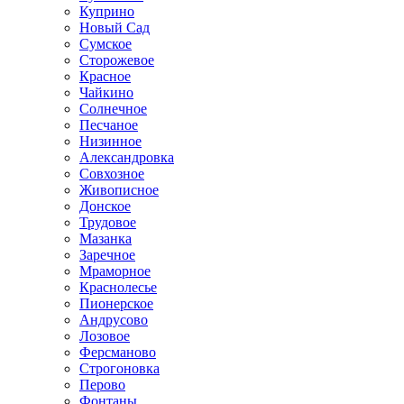
Куприно
Новый Сад
Сумское
Сторожевое
Красное
Чайкино
Солнечное
Песчаное
Низинное
Александровка
Совхозное
Живописное
Донское
Трудовое
Мазанка
Заречное
Мраморное
Краснолесье
Пионерское
Андрусово
Лозовое
Ферсманово
Строгоновка
Перово
Фонтаны