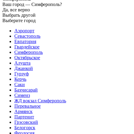
Ваш город —
Симферополь?
Да, все верно
Выбрать другой
Выберите город
Аэропорт
Севастополь
Евпатория
Гвардейское
Симферополь
Октябрьское
Алушта
Джанкой
Гурзуф
Керчь
Саки
Бахчисарай
Симеиз
ЖД вокзал Симферополь
Перевальное
Армянск
Партенит
Грэсовский
Белогорск
Феодосия