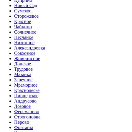
Куприно
Новый Сад
Сумское
Сторожевое
Красное
Чайкино
Солнечное
Песчаное
Низинное
Александровка
Совхозное
Живописное
Донское
Трудовое
Мазанка
Заречное
Мраморное
Краснолесье
Пионерское
Андрусово
Лозовое
Ферсманово
Строгоновка
Перово
Фонтаны