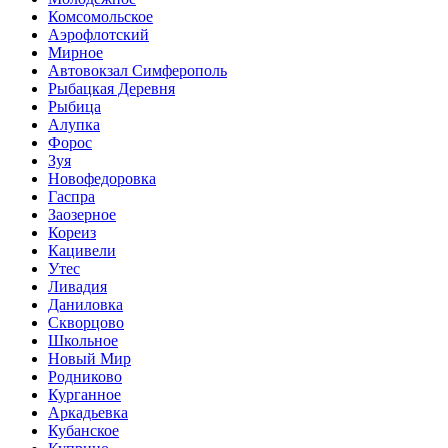
Комсомольское
Аэрофлотский
Мирное
Автовокзал Симферополь
Рыбацкая Деревня
Рыбица
Алупка
Форос
Зуя
Новофедоровка
Гаспра
Заозерное
Кореиз
Кацивели
Утес
Ливадия
Даниловка
Скворцово
Школьное
Новый Мир
Родниково
Курганное
Аркадьевка
Кубанское