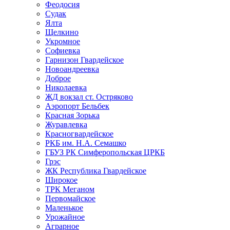
Феодосия
Судак
Ялта
Щелкино
Укромное
Софиевка
Гарнизон Гвардейское
Новоандреевка
Доброе
Николаевка
ЖД вокзал ст. Остряково
Аэропорт Бельбек
Красная Зорька
Журавлевка
Красногвардейское
РКБ им. Н.А. Семашко
ГБУЗ РК Симферопольская ЦРКБ
Грэс
ЖК Республика Гвардейское
Широкое
ТРК Меганом
Первомайское
Маленькое
Урожайное
Аграрное