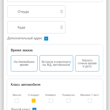
Дополнительный адрес
Время заказа
Указать
На ближайшее
Встреча в аэропорту
точное время
время
на ЖД, автовокзале
и дату
Класс автомобиля
Эконом
Стандарт
Комфорт
Универсал
Минивэн 7 мест
Другой класс