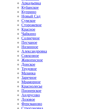
Аркадьевка
Кубанское
Куприно
Новый Сад
Сумское
Сторожевое
Красное
Чайкино
Солнечное
Песчаное
Низинное
Александровка
Совхозное
Живописное
Донское
Трудовое
Мазанка
Заречное
Мраморное
Краснолесье
Пионерское
Андрусово
Лозовое
Ферсманово
Строгоновка