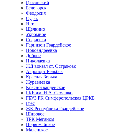
Грэсовский
Белогорск
Феодосия
Судак
Ялта
Щелкино
Укромное
Софиевка
Гарнизон Гвардейское
Новоандреевка
Доброе
Николаевка
ЖД вокзал ст. Остряково
Аэропорт Бельбек
Красная Зорька
Журавлевка
Красногвардейское
РКБ им. Н.А. Семашко
ГБУЗ РК Симферопольская ЦРКБ
Грэс
ЖК Республика Гвардейское
Широкое
ТРК Меганом
Первомайское
Маленькое