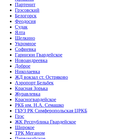
Партенит
Грэсовский
Белогорск
Феодосия
Судак
Ялта
Щелкино
Укромное
Софиевка
Гарнизон Гвардейское
Новоандреевка
Доброе
Николаевка
ЖД вокзал ст. Остряково
Аэропорт Бельбек
Красная Зорька
Журавлевка
Красногвардейское
РКБ им. Н.А. Семашко
ГБУЗ РК Симферопольская ЦРКБ
Грэс
ЖК Республика Гвардейское
Широкое
ТРК Меганом
Первомайское