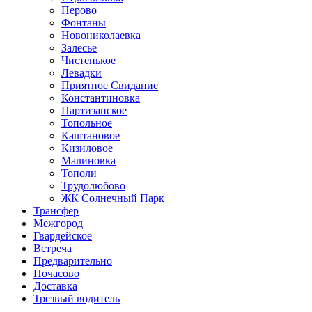
Перово
Фонтаны
Новониколаевка
Залесье
Чистенькое
Левадки
Приятное Свидание
Константиновка
Партизанское
Топольное
Каштановое
Кизиловое
Малиновка
Тополи
Трудолюбово
ЖК Солнечный Парк
Трансфер
Межгород
Гвардейское
Встреча
Предварительно
Почасово
Доставка
Трезвый водитель