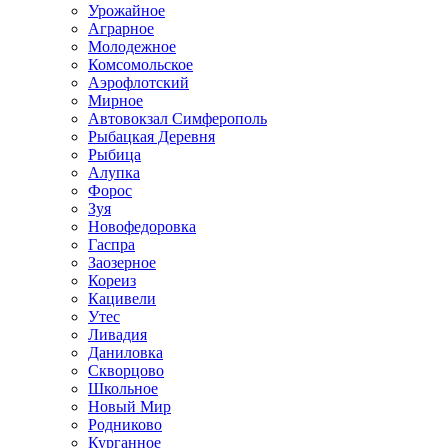
Урожайное
Аграрное
Молодежное
Комсомольское
Аэрофлотский
Мирное
Автовокзал Симферополь
Рыбацкая Деревня
Рыбица
Алупка
Форос
Зуя
Новофедоровка
Гаспра
Заозерное
Кореиз
Кацивели
Утес
Ливадия
Даниловка
Скворцово
Школьное
Новый Мир
Родниково
Курганное