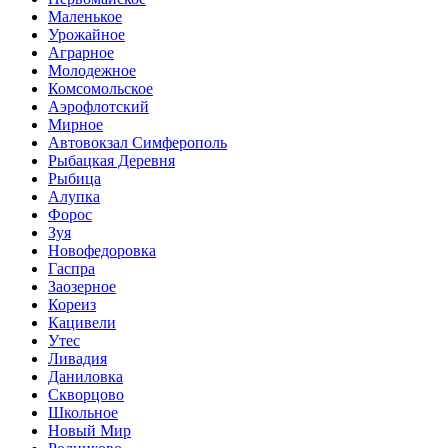
Маленькое
Урожайное
Аграрное
Молодежное
Комсомольское
Аэрофлотский
Мирное
Автовокзал Симферополь
Рыбацкая Деревня
Рыбица
Алупка
Форос
Зуя
Новофедоровка
Гаспра
Заозерное
Кореиз
Кацивели
Утес
Ливадия
Даниловка
Скворцово
Школьное
Новый Мир