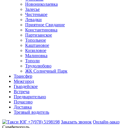
Новониколаевка
Залесье
Чистенькое
Левадки
Приятное Свидание
Константиновка
Партизанское
Топольное
Каштановое
Кизиловое
Малиновка
Тополи
Трудолюбово
ЖК Солнечный Парк
Трансфер
Межгород
Гвардейское
Встреча
Предварительно
Почасово
Доставка
Трезвый водитель
+7(978) 5198198
Заказать звонок
Онлайн-заказ
Симферополь