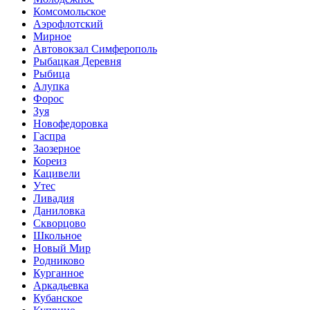
Комсомольское
Аэрофлотский
Мирное
Автовокзал Симферополь
Рыбацкая Деревня
Рыбица
Алупка
Форос
Зуя
Новофедоровка
Гаспра
Заозерное
Кореиз
Кацивели
Утес
Ливадия
Даниловка
Скворцово
Школьное
Новый Мир
Родниково
Курганное
Аркадьевка
Кубанское