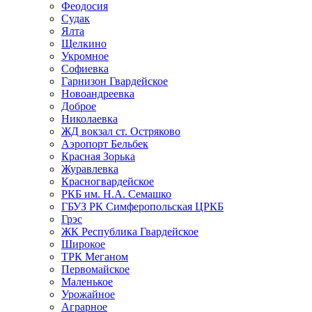
Феодосия
Судак
Ялта
Щелкино
Укромное
Софиевка
Гарнизон Гвардейское
Новоандреевка
Доброе
Николаевка
ЖД вокзал ст. Остряково
Аэропорт Бельбек
Красная Зорька
Журавлевка
Красногвардейское
РКБ им. Н.А. Семашко
ГБУЗ РК Симферопольская ЦРКБ
Грэс
ЖК Республика Гвардейское
Широкое
ТРК Меганом
Первомайское
Маленькое
Урожайное
Аграрное