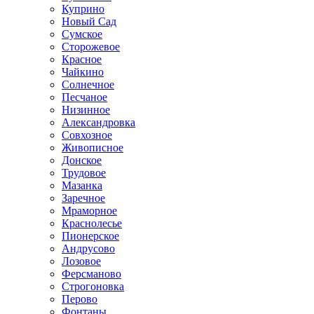
Куприно
Новый Сад
Сумское
Сторожевое
Красное
Чайкино
Солнечное
Песчаное
Низинное
Александровка
Совхозное
Живописное
Донское
Трудовое
Мазанка
Заречное
Мраморное
Краснолесье
Пионерское
Андрусово
Лозовое
Ферсманово
Строгоновка
Перово
Фонтаны