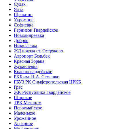
Судак
Ялта
Щелкино
Укромное
Софиевка
Гарнизон Гвардейское
Новоандреевка
Доброе
Николаевка
ЖД вокзал ст. Остряково
Аэропорт Бельбек
Красная Зорька
Журавлевка
Красногвардейское
РКБ им. Н.А. Семашко
ГБУЗ РК Симферопольская ЦРКБ
Грэс
ЖК Республика Гвардейское
Широкое
ТРК Меганом
Первомайское
Маленькое
Урожайное
Аграрное
Молодежное