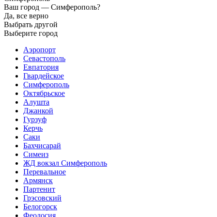
Ваш город —
Симферополь?
Да, все верно
Выбрать другой
Выберите город
Аэропорт
Севастополь
Евпатория
Гвардейское
Симферополь
Октябрьское
Алушта
Джанкой
Гурзуф
Керчь
Саки
Бахчисарай
Симеиз
ЖД вокзал Симферополь
Перевальное
Армянск
Партенит
Грэсовский
Белогорск
Феодосия