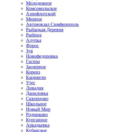
Молодежное
Комсомольское
Аэрофлотский
Мирное
Автовокзал Симферополь
Рыбацкая Деревня
Рыбица
Алупка
Форос
Зуя
Новофедоровка
Гаспра
Заозерное
Кореиз
Кацивели
Утес
Ливадия
Даниловка
Скворцово
Школьное
Новый Мир
Родниково
Курганное
Аркадьевка
Кубанское