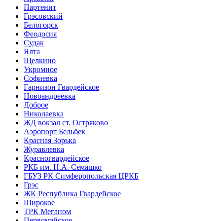
Партенит
Грэсовский
Белогорск
Феодосия
Судак
Ялта
Щелкино
Укромное
Софиевка
Гарнизон Гвардейское
Новоандреевка
Доброе
Николаевка
ЖД вокзал ст. Остряково
Аэропорт Бельбек
Красная Зорька
Журавлевка
Красногвардейское
РКБ им. Н.А. Семашко
ГБУЗ РК Симферопольская ЦРКБ
Грэс
ЖК Республика Гвардейское
Широкое
ТРК Меганом
Первомайское