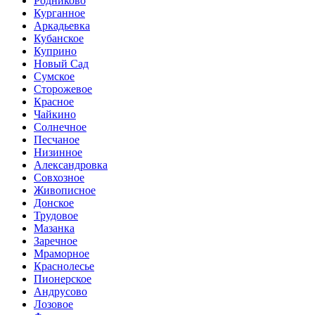
Родниково
Курганное
Аркадьевка
Кубанское
Куприно
Новый Сад
Сумское
Сторожевое
Красное
Чайкино
Солнечное
Песчаное
Низинное
Александровка
Совхозное
Живописное
Донское
Трудовое
Мазанка
Заречное
Мраморное
Краснолесье
Пионерское
Андрусово
Лозовое