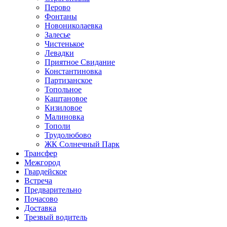
Перово
Фонтаны
Новониколаевка
Залесье
Чистенькое
Левадки
Приятное Свидание
Константиновка
Партизанское
Топольное
Каштановое
Кизиловое
Малиновка
Тополи
Трудолюбово
ЖК Солнечный Парк
Трансфер
Межгород
Гвардейское
Встреча
Предварительно
Почасово
Доставка
Трезвый водитель