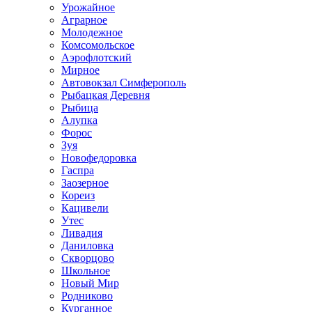
Урожайное
Аграрное
Молодежное
Комсомольское
Аэрофлотский
Мирное
Автовокзал Симферополь
Рыбацкая Деревня
Рыбица
Алупка
Форос
Зуя
Новофедоровка
Гаспра
Заозерное
Кореиз
Кацивели
Утес
Ливадия
Даниловка
Скворцово
Школьное
Новый Мир
Родниково
Курганное