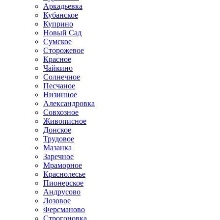
Аркадьевка
Кубанское
Куприно
Новый Сад
Сумское
Сторожевое
Красное
Чайкино
Солнечное
Песчаное
Низинное
Александровка
Совхозное
Живописное
Донское
Трудовое
Мазанка
Заречное
Мраморное
Краснолесье
Пионерское
Андрусово
Лозовое
Ферсманово
Строгоновка