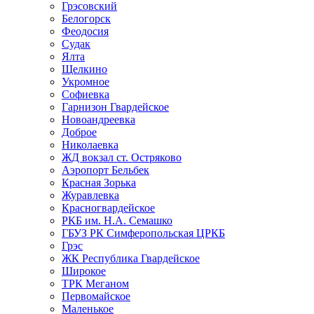
Грэсовский
Белогорск
Феодосия
Судак
Ялта
Щелкино
Укромное
Софиевка
Гарнизон Гвардейское
Новоандреевка
Доброе
Николаевка
ЖД вокзал ст. Остряково
Аэропорт Бельбек
Красная Зорька
Журавлевка
Красногвардейское
РКБ им. Н.А. Семашко
ГБУЗ РК Симферопольская ЦРКБ
Грэс
ЖК Республика Гвардейское
Широкое
ТРК Меганом
Первомайское
Маленькое