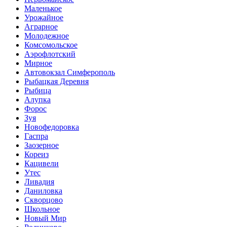
Маленькое
Урожайное
Аграрное
Молодежное
Комсомольское
Аэрофлотский
Мирное
Автовокзал Симферополь
Рыбацкая Деревня
Рыбица
Алупка
Форос
Зуя
Новофедоровка
Гаспра
Заозерное
Кореиз
Кацивели
Утес
Ливадия
Даниловка
Скворцово
Школьное
Новый Мир