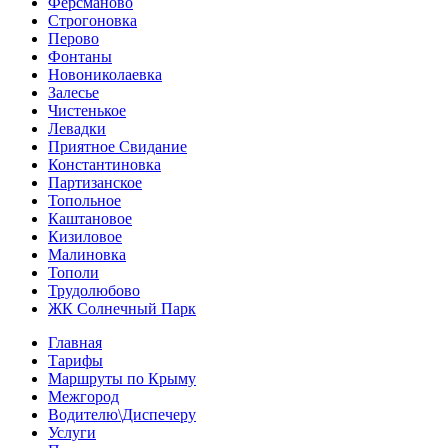
Ферсманово
Строгоновка
Перово
Фонтаны
Новониколаевка
Залесье
Чистенькое
Левадки
Приятное Свидание
Константиновка
Партизанское
Топольное
Каштановое
Кизиловое
Малиновка
Тополи
Трудолюбово
ЖК Солнечный Парк
Главная
Тарифы
Маршруты по Крыму
Межгород
Водителю\Диспечеру
Услуги