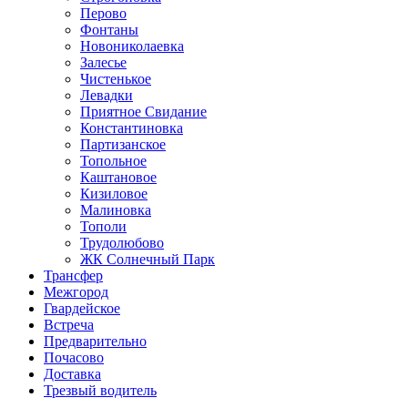
Перово
Фонтаны
Новониколаевка
Залесье
Чистенькое
Левадки
Приятное Свидание
Константиновка
Партизанское
Топольное
Каштановое
Кизиловое
Малиновка
Тополи
Трудолюбово
ЖК Солнечный Парк
Трансфер
Межгород
Гвардейское
Встреча
Предварительно
Почасово
Доставка
Трезвый водитель