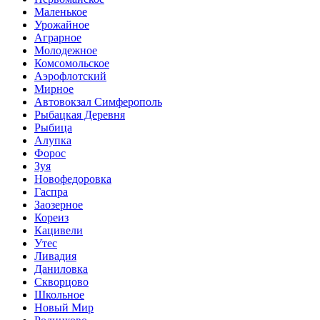
Маленькое
Урожайное
Аграрное
Молодежное
Комсомольское
Аэрофлотский
Мирное
Автовокзал Симферополь
Рыбацкая Деревня
Рыбица
Алупка
Форос
Зуя
Новофедоровка
Гаспра
Заозерное
Кореиз
Кацивели
Утес
Ливадия
Даниловка
Скворцово
Школьное
Новый Мир