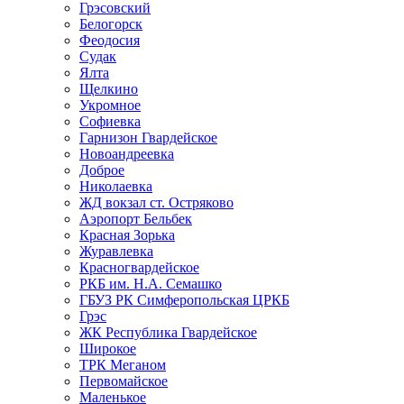
Грэсовский
Белогорск
Феодосия
Судак
Ялта
Щелкино
Укромное
Софиевка
Гарнизон Гвардейское
Новоандреевка
Доброе
Николаевка
ЖД вокзал ст. Остряково
Аэропорт Бельбек
Красная Зорька
Журавлевка
Красногвардейское
РКБ им. Н.А. Семашко
ГБУЗ РК Симферопольская ЦРКБ
Грэс
ЖК Республика Гвардейское
Широкое
ТРК Меганом
Первомайское
Маленькое