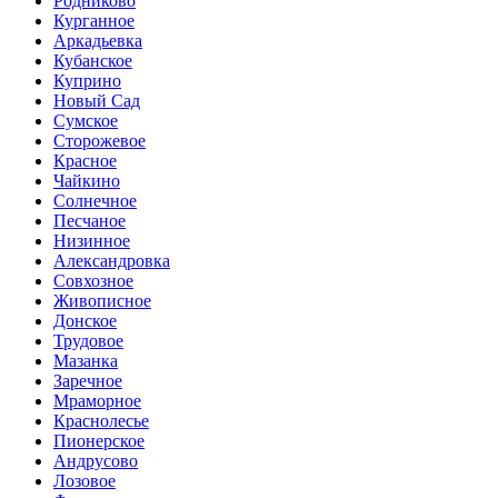
Родниково
Курганное
Аркадьевка
Кубанское
Куприно
Новый Сад
Сумское
Сторожевое
Красное
Чайкино
Солнечное
Песчаное
Низинное
Александровка
Совхозное
Живописное
Донское
Трудовое
Мазанка
Заречное
Мраморное
Краснолесье
Пионерское
Андрусово
Лозовое