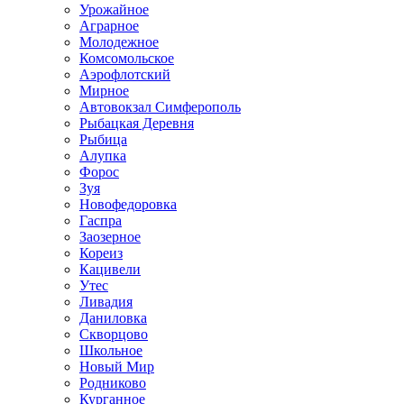
Урожайное
Аграрное
Молодежное
Комсомольское
Аэрофлотский
Мирное
Автовокзал Симферополь
Рыбацкая Деревня
Рыбица
Алупка
Форос
Зуя
Новофедоровка
Гаспра
Заозерное
Кореиз
Кацивели
Утес
Ливадия
Даниловка
Скворцово
Школьное
Новый Мир
Родниково
Курганное