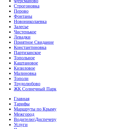
Ферсманово
Строгоновка
Перово
Фонтаны
Новониколаевка
Залесье
Чистенькое
Левадки
Приятное Свидание
Константиновка
Партизанское
Топольное
Каштановое
Кизиловое
Малиновка
Тополи
Трудолюбово
ЖК Солнечный Парк
Главная
Тарифы
Маршруты по Крыму
Межгород
Водителю\Диспечеру
Услуги