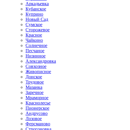
Аркадьевка
Кубанское
Куприно
Новый Сад
Сумское
Сторожевое
Красное
Чайкино
Солнечное
Песчаное
Низинное
Александровка
Совхозное
Живописное
Донское
Трудовое
Мазанка
Заречное
Мраморное
Краснолесье
Пионерское
Андрусово
Лозовое
Ферсманово
Строгоновка