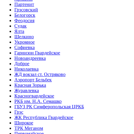
Партенит
Грэсовский
Белогорск
Феодосия
Судак
Ялта
Щелкино
Укромное
Софиевка
Гарнизон Гвардейское
Новоандреевка
Доброе
Николаевка
ЖД вокзал ст. Остряково
Аэропорт Бельбек
Красная Зорька
Журавлевка
Красногвардейское
РКБ им. Н.А. Семашко
ГБУЗ РК Симферопольская ЦРКБ
Грэс
ЖК Республика Гвардейское
Широкое
ТРК Меганом
Первомайское