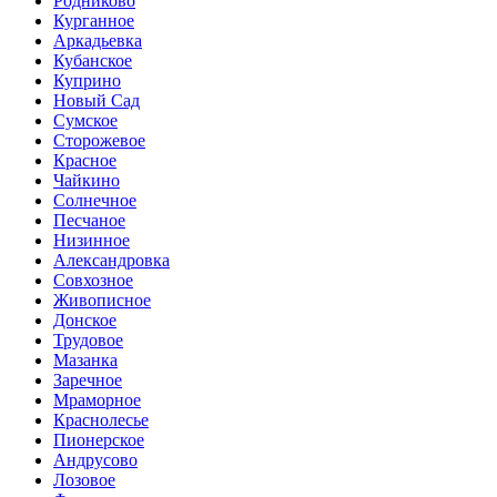
Родниково
Курганное
Аркадьевка
Кубанское
Куприно
Новый Сад
Сумское
Сторожевое
Красное
Чайкино
Солнечное
Песчаное
Низинное
Александровка
Совхозное
Живописное
Донское
Трудовое
Мазанка
Заречное
Мраморное
Краснолесье
Пионерское
Андрусово
Лозовое