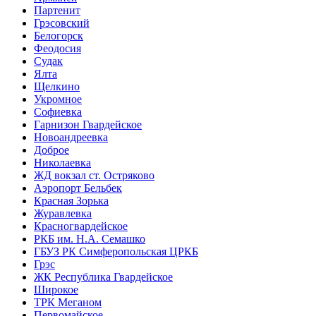
Партенит
Грэсовский
Белогорск
Феодосия
Судак
Ялта
Щелкино
Укромное
Софиевка
Гарнизон Гвардейское
Новоандреевка
Доброе
Николаевка
ЖД вокзал ст. Остряково
Аэропорт Бельбек
Красная Зорька
Журавлевка
Красногвардейское
РКБ им. Н.А. Семашко
ГБУЗ РК Симферопольская ЦРКБ
Грэс
ЖК Республика Гвардейское
Широкое
ТРК Меганом
Первомайское