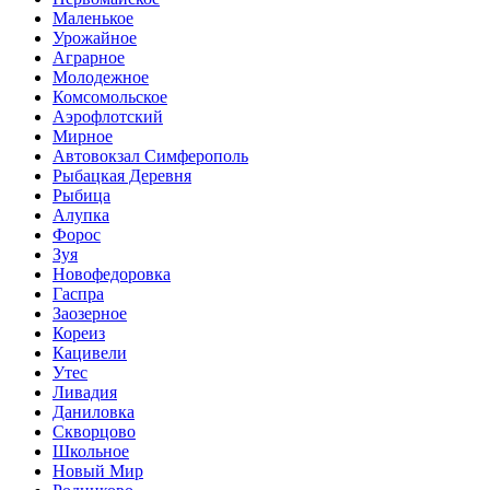
Маленькое
Урожайное
Аграрное
Молодежное
Комсомольское
Аэрофлотский
Мирное
Автовокзал Симферополь
Рыбацкая Деревня
Рыбица
Алупка
Форос
Зуя
Новофедоровка
Гаспра
Заозерное
Кореиз
Кацивели
Утес
Ливадия
Даниловка
Скворцово
Школьное
Новый Мир