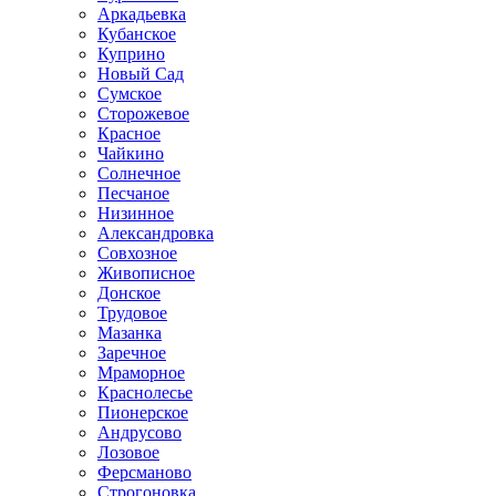
Аркадьевка
Кубанское
Куприно
Новый Сад
Сумское
Сторожевое
Красное
Чайкино
Солнечное
Песчаное
Низинное
Александровка
Совхозное
Живописное
Донское
Трудовое
Мазанка
Заречное
Мраморное
Краснолесье
Пионерское
Андрусово
Лозовое
Ферсманово
Строгоновка