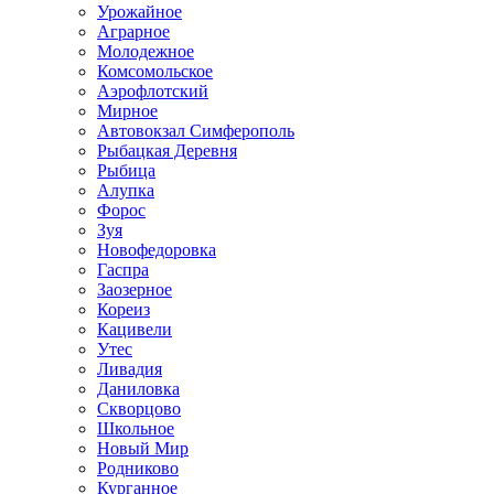
Урожайное
Аграрное
Молодежное
Комсомольское
Аэрофлотский
Мирное
Автовокзал Симферополь
Рыбацкая Деревня
Рыбица
Алупка
Форос
Зуя
Новофедоровка
Гаспра
Заозерное
Кореиз
Кацивели
Утес
Ливадия
Даниловка
Скворцово
Школьное
Новый Мир
Родниково
Курганное