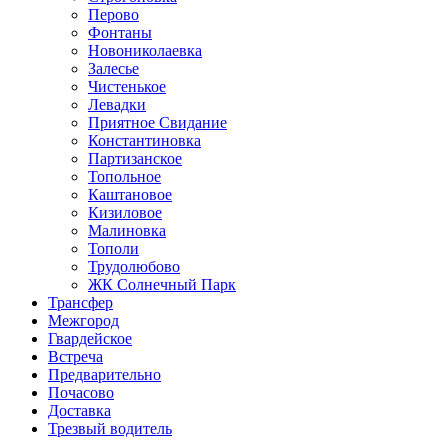
Перово
Фонтаны
Новониколаевка
Залесье
Чистенькое
Левадки
Приятное Свидание
Константиновка
Партизанское
Топольное
Каштановое
Кизиловое
Малиновка
Тополи
Трудолюбово
ЖК Солнечный Парк
Трансфер
Межгород
Гвардейское
Встреча
Предварительно
Почасово
Доставка
Трезвый водитель