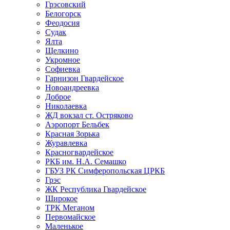
Грэсовский
Белогорск
Феодосия
Судак
Ялта
Щелкино
Укромное
Софиевка
Гарнизон Гвардейское
Новоандреевка
Доброе
Николаевка
ЖД вокзал ст. Остряково
Аэропорт Бельбек
Красная Зорька
Журавлевка
Красногвардейское
РКБ им. Н.А. Семашко
ГБУЗ РК Симферопольская ЦРКБ
Грэс
ЖК Республика Гвардейское
Широкое
ТРК Меганом
Первомайское
Маленькое