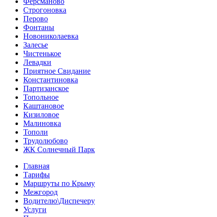
Ферсманово
Строгоновка
Перово
Фонтаны
Новониколаевка
Залесье
Чистенькое
Левадки
Приятное Свидание
Константиновка
Партизанское
Топольное
Каштановое
Кизиловое
Малиновка
Тополи
Трудолюбово
ЖК Солнечный Парк
Главная
Тарифы
Маршруты по Крыму
Межгород
Водителю\Диспечеру
Услуги