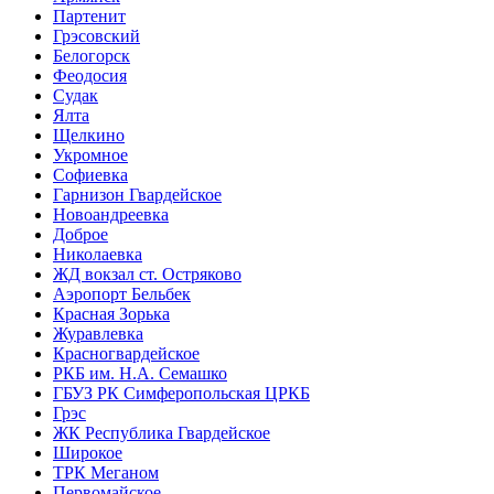
Партенит
Грэсовский
Белогорск
Феодосия
Судак
Ялта
Щелкино
Укромное
Софиевка
Гарнизон Гвардейское
Новоандреевка
Доброе
Николаевка
ЖД вокзал ст. Остряково
Аэропорт Бельбек
Красная Зорька
Журавлевка
Красногвардейское
РКБ им. Н.А. Семашко
ГБУЗ РК Симферопольская ЦРКБ
Грэс
ЖК Республика Гвардейское
Широкое
ТРК Меганом
Первомайское