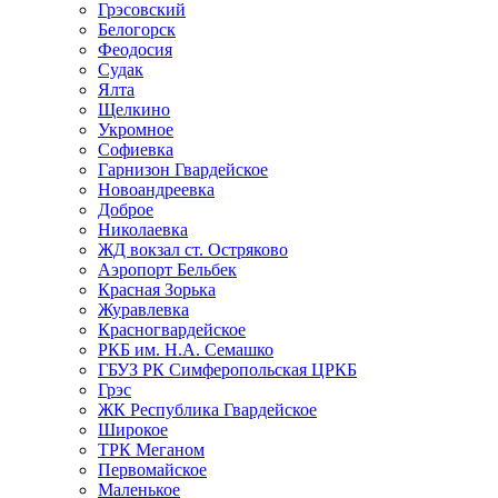
Грэсовский
Белогорск
Феодосия
Судак
Ялта
Щелкино
Укромное
Софиевка
Гарнизон Гвардейское
Новоандреевка
Доброе
Николаевка
ЖД вокзал ст. Остряково
Аэропорт Бельбек
Красная Зорька
Журавлевка
Красногвардейское
РКБ им. Н.А. Семашко
ГБУЗ РК Симферопольская ЦРКБ
Грэс
ЖК Республика Гвардейское
Широкое
ТРК Меганом
Первомайское
Маленькое