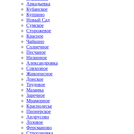
Аркадьевка
Кубанское
Куприно
Новый Сад
Сумское
Сторожевое
Красное
Чайкино
Солнечное
Песчаное
Низинное
Александровка
Совхозное
Живописное
Донское
Трудовое
Мазанка
Заречное
Мраморное
Краснолесье
Пионерское
Андрусово
Лозовое
Ферсманово
Строгоновка