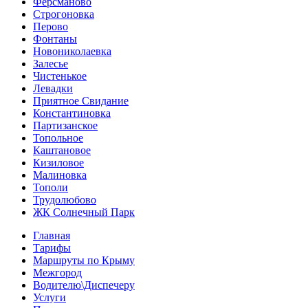
Ферсманово
Строгоновка
Перово
Фонтаны
Новониколаевка
Залесье
Чистенькое
Левадки
Приятное Свидание
Константиновка
Партизанское
Топольное
Каштановое
Кизиловое
Малиновка
Тополи
Трудолюбово
ЖК Солнечный Парк
Главная
Тарифы
Маршруты по Крыму
Межгород
Водителю\Диспечеру
Услуги