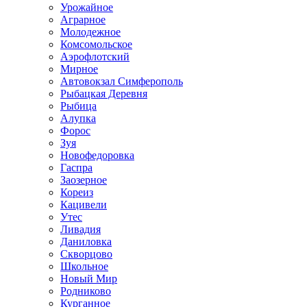
Урожайное
Аграрное
Молодежное
Комсомольское
Аэрофлотский
Мирное
Автовокзал Симферополь
Рыбацкая Деревня
Рыбица
Алупка
Форос
Зуя
Новофедоровка
Гаспра
Заозерное
Кореиз
Кацивели
Утес
Ливадия
Даниловка
Скворцово
Школьное
Новый Мир
Родниково
Курганное