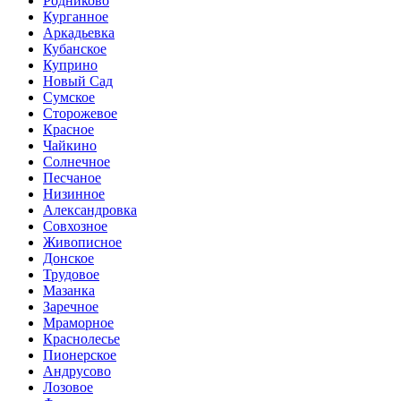
Родниково
Курганное
Аркадьевка
Кубанское
Куприно
Новый Сад
Сумское
Сторожевое
Красное
Чайкино
Солнечное
Песчаное
Низинное
Александровка
Совхозное
Живописное
Донское
Трудовое
Мазанка
Заречное
Мраморное
Краснолесье
Пионерское
Андрусово
Лозовое