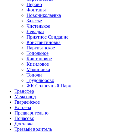
Перово
Фонтаны
Новониколаевка
Залесье
Чистенькое
Левадки
Приятное Свидание
Константиновка
Партизанское
Топольное
Каштановое
Кизиловое
Малиновка
Тополи
Трудолюбово
ЖК Солнечный Парк
Трансфер
Межгород
Гвардейское
Встреча
Предварительно
Почасово
Доставка
Трезвый водитель