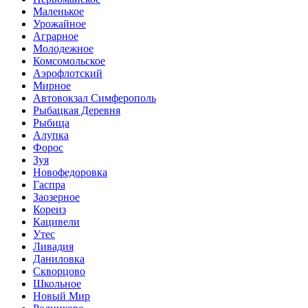
Маленькое
Урожайное
Аграрное
Молодежное
Комсомольское
Аэрофлотский
Мирное
Автовокзал Симферополь
Рыбацкая Деревня
Рыбица
Алупка
Форос
Зуя
Новофедоровка
Гаспра
Заозерное
Кореиз
Кацивели
Утес
Ливадия
Даниловка
Скворцово
Школьное
Новый Мир