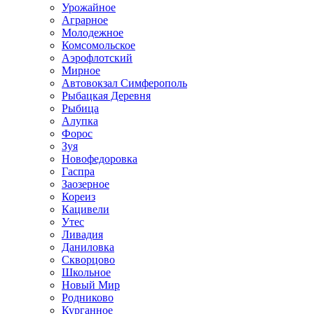
Урожайное
Аграрное
Молодежное
Комсомольское
Аэрофлотский
Мирное
Автовокзал Симферополь
Рыбацкая Деревня
Рыбица
Алупка
Форос
Зуя
Новофедоровка
Гаспра
Заозерное
Кореиз
Кацивели
Утес
Ливадия
Даниловка
Скворцово
Школьное
Новый Мир
Родниково
Курганное