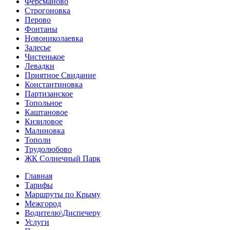
Ферсманово
Строгоновка
Перово
Фонтаны
Новониколаевка
Залесье
Чистенькое
Левадки
Приятное Свидание
Константиновка
Партизанское
Топольное
Каштановое
Кизиловое
Малиновка
Тополи
Трудолюбово
ЖК Солнечный Парк
Главная
Тарифы
Маршруты по Крыму
Межгород
Водителю\Диспечеру
Услуги