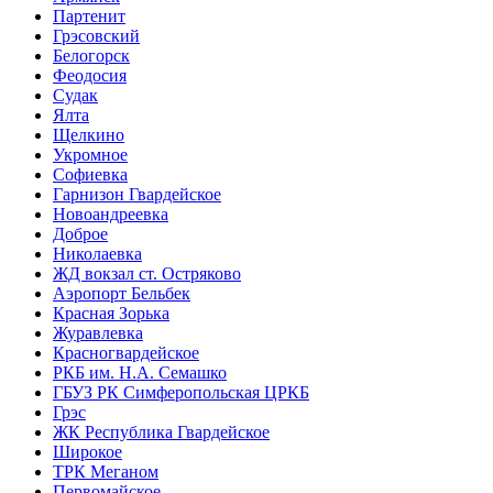
Партенит
Грэсовский
Белогорск
Феодосия
Судак
Ялта
Щелкино
Укромное
Софиевка
Гарнизон Гвардейское
Новоандреевка
Доброе
Николаевка
ЖД вокзал ст. Остряково
Аэропорт Бельбек
Красная Зорька
Журавлевка
Красногвардейское
РКБ им. Н.А. Семашко
ГБУЗ РК Симферопольская ЦРКБ
Грэс
ЖК Республика Гвардейское
Широкое
ТРК Меганом
Первомайское