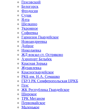
Грэсовский
Белогорск
Феодосия
Судак
Ялта
Щелкино
Укромное
Софиевка
Гарнизон Гвардейское
Новоандреевка
Доброе
Николаевка
ЖД вокзал ст. Остряково
Аэропорт Бельбек
Красная Зорька
Журавлевка
Красногвардейское
РКБ им. Н.А. Семашко
ГБУЗ РК Симферопольская ЦРКБ
Грэс
ЖК Республика Гвардейское
Широкое
ТРК Меганом
Первомайское
Маленькое