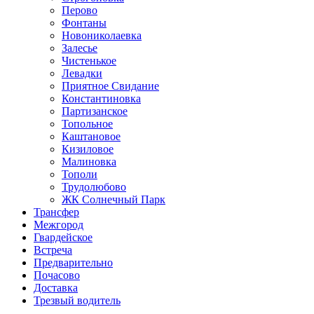
Перово
Фонтаны
Новониколаевка
Залесье
Чистенькое
Левадки
Приятное Свидание
Константиновка
Партизанское
Топольное
Каштановое
Кизиловое
Малиновка
Тополи
Трудолюбово
ЖК Солнечный Парк
Трансфер
Межгород
Гвардейское
Встреча
Предварительно
Почасово
Доставка
Трезвый водитель