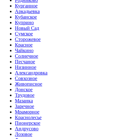
Родниково
Курганное
Аркадьевка
Кубанское
Куприно
Новый Сад
Сумское
Сторожевое
Красное
Чайкино
Солнечное
Песчаное
Низинное
Александровка
Совхозное
Живописное
Донское
Трудовое
Мазанка
Заречное
Мраморное
Краснолесье
Пионерское
Андрусово
Лозовое