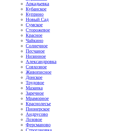
Аркадьевка
Кубанское
Куприно
Новый Сад
Сумское
Сторожевое
Красное
Чайкино
Солнечное
Песчаное
Низинное
Александровка
Совхозное
Живописное
Донское
Трудовое
Мазанка
Заречное
Мраморное
Краснолесье
Пионерское
Андрусово
Лозовое
Ферсманово
Строгоновка