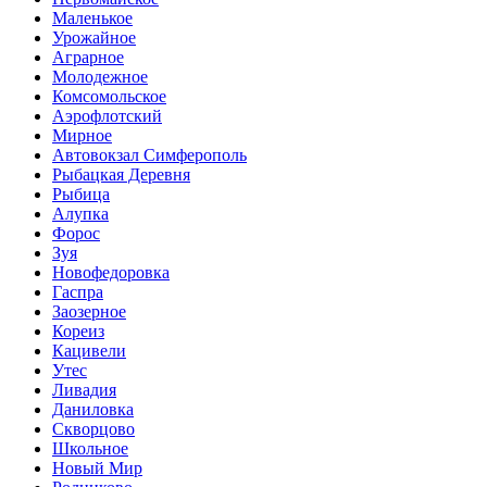
Маленькое
Урожайное
Аграрное
Молодежное
Комсомольское
Аэрофлотский
Мирное
Автовокзал Симферополь
Рыбацкая Деревня
Рыбица
Алупка
Форос
Зуя
Новофедоровка
Гаспра
Заозерное
Кореиз
Кацивели
Утес
Ливадия
Даниловка
Скворцово
Школьное
Новый Мир