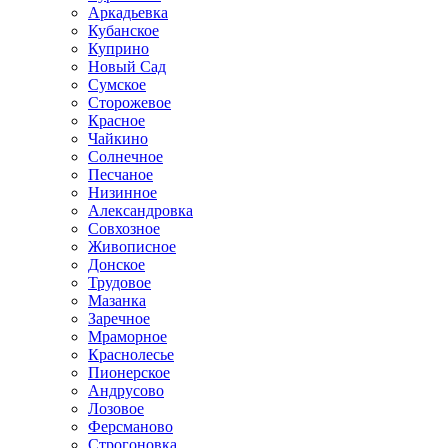
Аркадьевка
Кубанское
Куприно
Новый Сад
Сумское
Сторожевое
Красное
Чайкино
Солнечное
Песчаное
Низинное
Александровка
Совхозное
Живописное
Донское
Трудовое
Мазанка
Заречное
Мраморное
Краснолесье
Пионерское
Андрусово
Лозовое
Ферсманово
Строгоновка