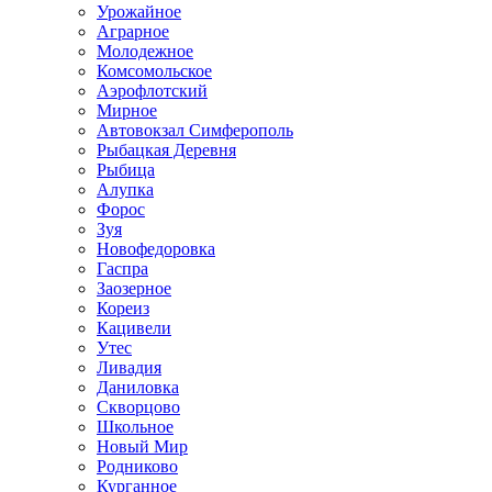
Урожайное
Аграрное
Молодежное
Комсомольское
Аэрофлотский
Мирное
Автовокзал Симферополь
Рыбацкая Деревня
Рыбица
Алупка
Форос
Зуя
Новофедоровка
Гаспра
Заозерное
Кореиз
Кацивели
Утес
Ливадия
Даниловка
Скворцово
Школьное
Новый Мир
Родниково
Курганное