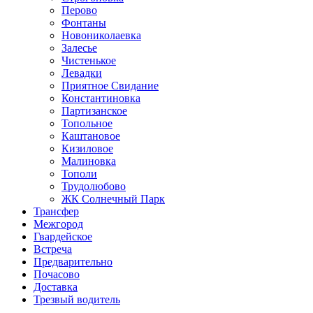
Перово
Фонтаны
Новониколаевка
Залесье
Чистенькое
Левадки
Приятное Свидание
Константиновка
Партизанское
Топольное
Каштановое
Кизиловое
Малиновка
Тополи
Трудолюбово
ЖК Солнечный Парк
Трансфер
Межгород
Гвардейское
Встреча
Предварительно
Почасово
Доставка
Трезвый водитель