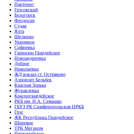
Партенит
Грэсовский
Белогорск
Феодосия
Судак
Ялта
Щелкино
Укромное
Софиевка
Гарнизон Гвардейское
Новоандреевка
Доброе
Николаевка
ЖД вокзал ст. Остряково
Аэропорт Бельбек
Красная Зорька
Журавлевка
Красногвардейское
РКБ им. Н.А. Семашко
ГБУЗ РК Симферопольская ЦРКБ
Грэс
ЖК Республика Гвардейское
Широкое
ТРК Меганом
Первомайское