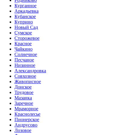
Родниково
Курганное
Аркадьевка
Кубанское
Куприно
Новый Сад
Сумское
Сторожевое
Красное
Чайкино
Солнечное
Песчаное
Низинное
Александровка
Совхозное
Живописное
Донское
Трудовое
Мазанка
Заречное
Мраморное
Краснолесье
Пионерское
Андрусово
Лозовое