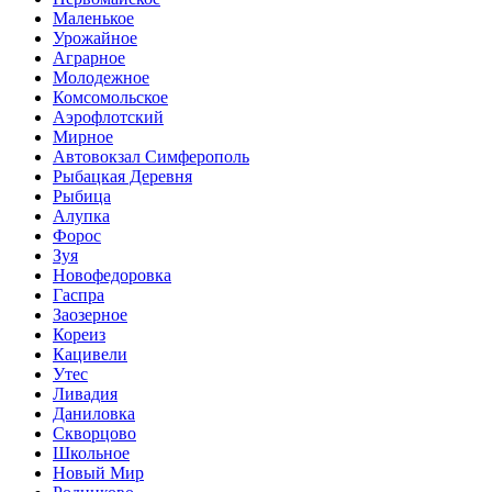
Маленькое
Урожайное
Аграрное
Молодежное
Комсомольское
Аэрофлотский
Мирное
Автовокзал Симферополь
Рыбацкая Деревня
Рыбица
Алупка
Форос
Зуя
Новофедоровка
Гаспра
Заозерное
Кореиз
Кацивели
Утес
Ливадия
Даниловка
Скворцово
Школьное
Новый Мир