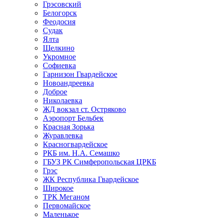
Грэсовский
Белогорск
Феодосия
Судак
Ялта
Щелкино
Укромное
Софиевка
Гарнизон Гвардейское
Новоандреевка
Доброе
Николаевка
ЖД вокзал ст. Остряково
Аэропорт Бельбек
Красная Зорька
Журавлевка
Красногвардейское
РКБ им. Н.А. Семашко
ГБУЗ РК Симферопольская ЦРКБ
Грэс
ЖК Республика Гвардейское
Широкое
ТРК Меганом
Первомайское
Маленькое