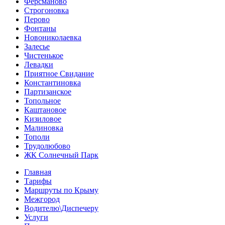
Ферсманово
Строгоновка
Перово
Фонтаны
Новониколаевка
Залесье
Чистенькое
Левадки
Приятное Свидание
Константиновка
Партизанское
Топольное
Каштановое
Кизиловое
Малиновка
Тополи
Трудолюбово
ЖК Солнечный Парк
Главная
Тарифы
Маршруты по Крыму
Межгород
Водителю\Диспечеру
Услуги