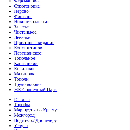
Ферсманово
Строгоновка
Перово
Фонтаны
Новониколаевка
Залесье
Чистенькое
Левадки
Приятное Свидание
Константиновка
Партизанское
Топольное
Каштановое
Кизиловое
Малиновка
Тополи
Трудолюбово
ЖК Солнечный Парк
Главная
Тарифы
Маршруты по Крыму
Межгород
Водителю\Диспечеру
Услуги