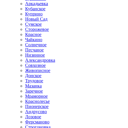
Аркадьевка
Кубанское
Куприно
Новый Сад
Сумское
Сторожевое
Красное
Чайкино
Солнечное
Песчаное
Низинное
Александровка
Совхозное
Живописное
Донское
Трудовое
Мазанка
Заречное
Мраморное
Краснолесье
Пионерское
Андрусово
Лозовое
Ферсманово
Строгоновка