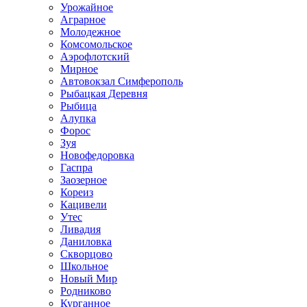
Урожайное
Аграрное
Молодежное
Комсомольское
Аэрофлотский
Мирное
Автовокзал Симферополь
Рыбацкая Деревня
Рыбица
Алупка
Форос
Зуя
Новофедоровка
Гаспра
Заозерное
Кореиз
Кацивели
Утес
Ливадия
Даниловка
Скворцово
Школьное
Новый Мир
Родниково
Курганное