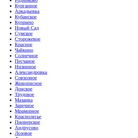
Родниково
Курганное
Аркадьевка
Кубанское
Куприно
Новый Сад
Сумское
Сторожевое
Красное
Чайкино
Солнечное
Песчаное
Низинное
Александровка
Совхозное
Живописное
Донское
Трудовое
Мазанка
Заречное
Мраморное
Краснолесье
Пионерское
Андрусово
Лозовое