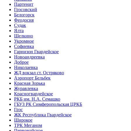
Партенит
Грэсовский
Белогорск
Феодосия
Судак
Ялта
Щелкино
Укромное
Софиевка
Гарнизон Гвардейское
Новоандреевка
Доброе
Николаевка
ЖД вокзал ст. Остряково
Аэропорт Бельбек
Красная Зорька
Журавлевка
Красногвардейское
РКБ им. Н.А. Семашко
ГБУЗ РК Симферопольская ЦРКБ
Грэс
ЖК Республика Гвардейское
Широкое
ТРК Меганом
Первомайское