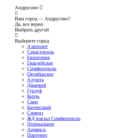
Андрусово
Ваш город —
Андрусово?
Да, все верно
Выбрать другой
Выберите город
Аэропорт
Севастополь
Евпатория
Гвардейское
Симферополь
Октябрьское
Алушта
Джанкой
Гурзуф
Керчь
Саки
Бахчисарай
Симеиз
ЖД вокзал Симферополь
Перевальное
Армянск
Партенит