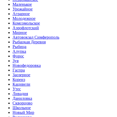
Маленькое
Урожайное
Аграрное
Молодежное
Комсомольское
Аэрофлотский
Мирное
Автовокзал Симферополь
Рыбацкая Деревня
Рыбица
Алупка
Форос
Зуя
Новофедоровка
Гаспра
Заозерное
Кореиз
Кацивели
Утес
Ливадия
Даниловка
Скворцово
Школьное
Новый Мир