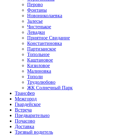
Перово
Фонтаны
Новониколаевка
Залесье
Чистенькое
Левадки
Приятное Свидание
Константиновка
Партизанское
Топольное
Каштановое
Кизиловое
Малиновка
Тополи
Трудолюбово
ЖК Солнечный Парк
Трансфер
Межгород
Гвардейское
Встреча
Предварительно
Почасово
Доставка
Трезвый водитель