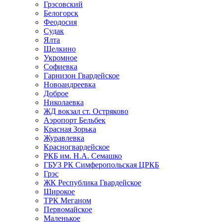
Грэсовский
Белогорск
Феодосия
Судак
Ялта
Щелкино
Укромное
Софиевка
Гарнизон Гвардейское
Новоандреевка
Доброе
Николаевка
ЖД вокзал ст. Остряково
Аэропорт Бельбек
Красная Зорька
Журавлевка
Красногвардейское
РКБ им. Н.А. Семашко
ГБУЗ РК Симферопольская ЦРКБ
Грэс
ЖК Республика Гвардейское
Широкое
ТРК Меганом
Первомайское
Маленькое