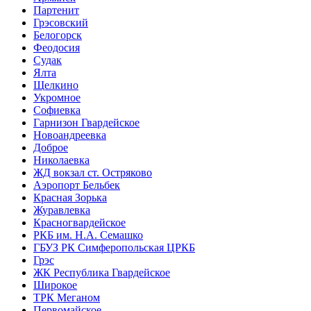
Партенит
Грэсовский
Белогорск
Феодосия
Судак
Ялта
Щелкино
Укромное
Софиевка
Гарнизон Гвардейское
Новоандреевка
Доброе
Николаевка
ЖД вокзал ст. Остряково
Аэропорт Бельбек
Красная Зорька
Журавлевка
Красногвардейское
РКБ им. Н.А. Семашко
ГБУЗ РК Симферопольская ЦРКБ
Грэс
ЖК Республика Гвардейское
Широкое
ТРК Меганом
Первомайское