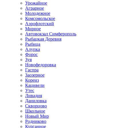
Урожайное
Аграрное
Молодежное
Комсомольское
Аэрофлотский
Мирное
Автовокзал Симферополь
Рыбацкая Деревня
Рыбица
Алупка
Форос
Зуя
Новофедоровка
Гаспра
Заозерное
Кореиз
Кацивели
Утес
Ливадия
Даниловка
Скворцово
Школьное
Новый Мир
Родниково
Курганное