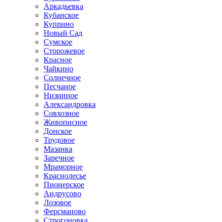
Аркадьевка
Кубанское
Куприно
Новый Сад
Сумское
Сторожевое
Красное
Чайкино
Солнечное
Песчаное
Низинное
Александровка
Совхозное
Живописное
Донское
Трудовое
Мазанка
Заречное
Мраморное
Краснолесье
Пионерское
Андрусово
Лозовое
Ферсманово
Строгоновка