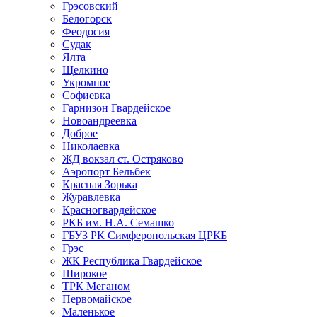
Грэсовский
Белогорск
Феодосия
Судак
Ялта
Щелкино
Укромное
Софиевка
Гарнизон Гвардейское
Новоандреевка
Доброе
Николаевка
ЖД вокзал ст. Остряково
Аэропорт Бельбек
Красная Зорька
Журавлевка
Красногвардейское
РКБ им. Н.А. Семашко
ГБУЗ РК Симферопольская ЦРКБ
Грэс
ЖК Республика Гвардейское
Широкое
ТРК Меганом
Первомайское
Маленькое