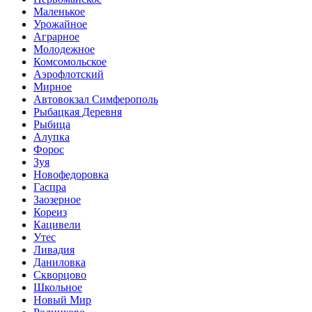
Маленькое
Урожайное
Аграрное
Молодежное
Комсомольское
Аэрофлотский
Мирное
Автовокзал Симферополь
Рыбацкая Деревня
Рыбица
Алупка
Форос
Зуя
Новофедоровка
Гаспра
Заозерное
Кореиз
Кацивели
Утес
Ливадия
Даниловка
Скворцово
Школьное
Новый Мир