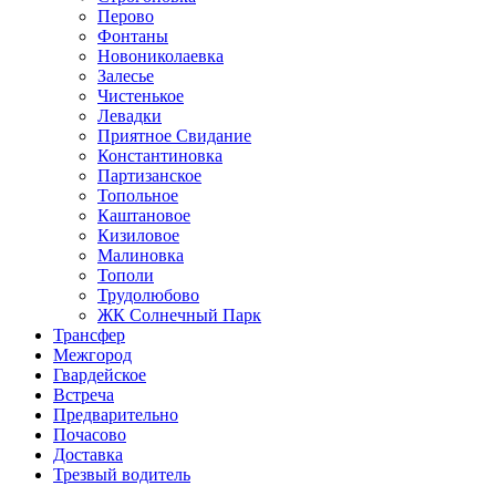
Перово
Фонтаны
Новониколаевка
Залесье
Чистенькое
Левадки
Приятное Свидание
Константиновка
Партизанское
Топольное
Каштановое
Кизиловое
Малиновка
Тополи
Трудолюбово
ЖК Солнечный Парк
Трансфер
Межгород
Гвардейское
Встреча
Предварительно
Почасово
Доставка
Трезвый водитель