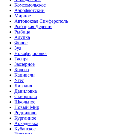
Комсомольское
Аэрофлотский
Мирное
Автовокзал Симферополь
Рыбацкая Деревня
Рыбица
Алупка
Форос
Зуя
Новофедоровка
Гаспра
Заозерное
Кореиз
Кацивели
Утес
Ливадия
Даниловка
Скворцово
Школьное
Новый Мир
Родниково
Курганное
Аркадьевка
Кубанское