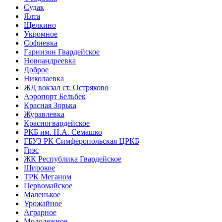
Судак
Ялта
Щелкино
Укромное
Софиевка
Гарнизон Гвардейское
Новоандреевка
Доброе
Николаевка
ЖД вокзал ст. Остряково
Аэропорт Бельбек
Красная Зорька
Журавлевка
Красногвардейское
РКБ им. Н.А. Семашко
ГБУЗ РК Симферопольская ЦРКБ
Грэс
ЖК Республика Гвардейское
Широкое
ТРК Меганом
Первомайское
Маленькое
Урожайное
Аграрное
Молодежное