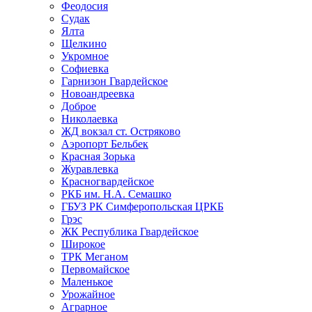
Феодосия
Судак
Ялта
Щелкино
Укромное
Софиевка
Гарнизон Гвардейское
Новоандреевка
Доброе
Николаевка
ЖД вокзал ст. Остряково
Аэропорт Бельбек
Красная Зорька
Журавлевка
Красногвардейское
РКБ им. Н.А. Семашко
ГБУЗ РК Симферопольская ЦРКБ
Грэс
ЖК Республика Гвардейское
Широкое
ТРК Меганом
Первомайское
Маленькое
Урожайное
Аграрное