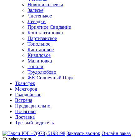
Новониколаевка
Залесье
Чистенькое
Левадки
Приятное Свидание
Константиновка
Партизанское
Топольное
Каштановое
Кизиловое
Малиновка
Тополи
Трудолюбово
ЖК Солнечный Парк
Трансфер
Межгород
Гвардейское
Встреча
Предварительно
Почасово
Доставка
Трезвый водитель
+7(978) 5198198
Заказать звонок
Онлайн-заказ
Симферополь