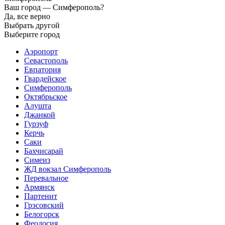
Ваш город —
Симферополь?
Да, все верно
Выбрать другой
Выберите город
Аэропорт
Севастополь
Евпатория
Гвардейское
Симферополь
Октябрьское
Алушта
Джанкой
Гурзуф
Керчь
Саки
Бахчисарай
Симеиз
ЖД вокзал Симферополь
Перевальное
Армянск
Партенит
Грэсовский
Белогорск
Феодосия