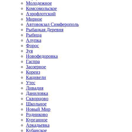
Молодежное
Комсомольское
Аэрофлотский
Мирное
Автовокзал Симферополь
Рыбацкая Деревня
Рыбица
Алупка
Форос
Зуя
Новофедоровка
Гаспра
Заозерное
Кореиз
Кацивели
Утес
Ливадия
Даниловка
Скворцово
Школьное
Новый Мир
Родниково
Курганное
Аркадьевка
Кубанское