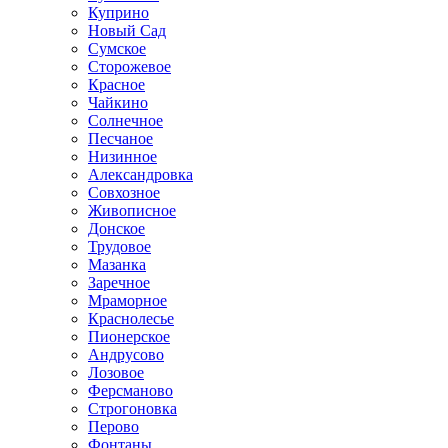
Куприно
Новый Сад
Сумское
Сторожевое
Красное
Чайкино
Солнечное
Песчаное
Низинное
Александровка
Совхозное
Живописное
Донское
Трудовое
Мазанка
Заречное
Мраморное
Краснолесье
Пионерское
Андрусово
Лозовое
Ферсманово
Строгоновка
Перово
Фонтаны