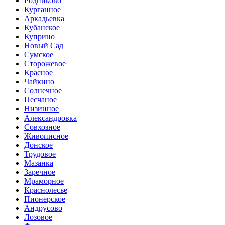
Родниково
Курганное
Аркадьевка
Кубанское
Куприно
Новый Сад
Сумское
Сторожевое
Красное
Чайкино
Солнечное
Песчаное
Низинное
Александровка
Совхозное
Живописное
Донское
Трудовое
Мазанка
Заречное
Мраморное
Краснолесье
Пионерское
Андрусово
Лозовое