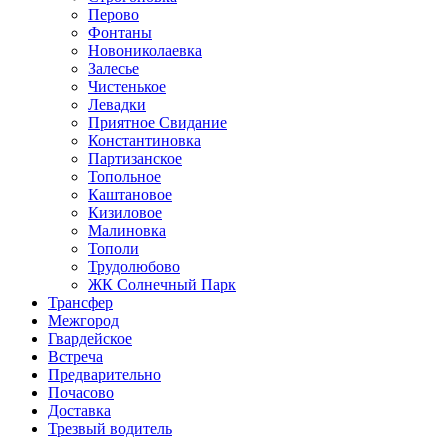
Перово
Фонтаны
Новониколаевка
Залесье
Чистенькое
Левадки
Приятное Свидание
Константиновка
Партизанское
Топольное
Каштановое
Кизиловое
Малиновка
Тополи
Трудолюбово
ЖК Солнечный Парк
Трансфер
Межгород
Гвардейское
Встреча
Предварительно
Почасово
Доставка
Трезвый водитель