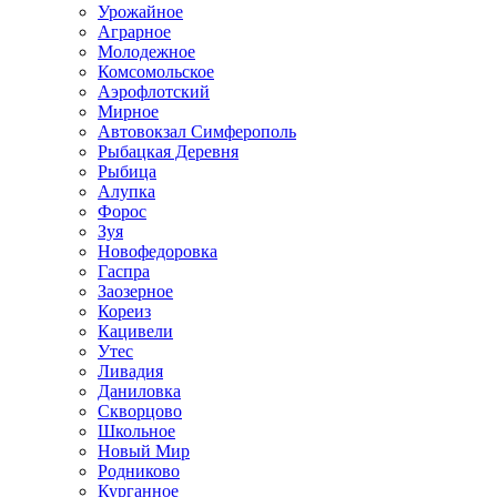
Урожайное
Аграрное
Молодежное
Комсомольское
Аэрофлотский
Мирное
Автовокзал Симферополь
Рыбацкая Деревня
Рыбица
Алупка
Форос
Зуя
Новофедоровка
Гаспра
Заозерное
Кореиз
Кацивели
Утес
Ливадия
Даниловка
Скворцово
Школьное
Новый Мир
Родниково
Курганное