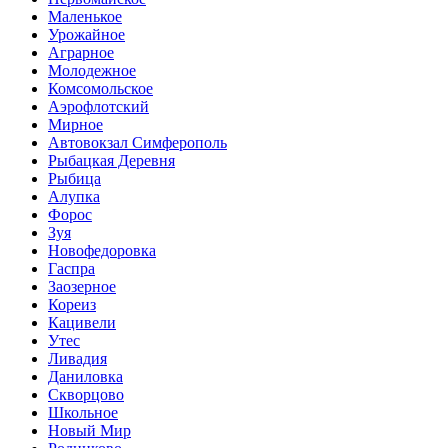
Маленькое
Урожайное
Аграрное
Молодежное
Комсомольское
Аэрофлотский
Мирное
Автовокзал Симферополь
Рыбацкая Деревня
Рыбица
Алупка
Форос
Зуя
Новофедоровка
Гаспра
Заозерное
Кореиз
Кацивели
Утес
Ливадия
Даниловка
Скворцово
Школьное
Новый Мир