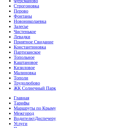
Ферсманово
Строгоновка
Перово
Фонтаны
Новониколаевка
Залесье
Чистенькое
Левадки
Приятное Свидание
Константиновка
Партизанское
Топольное
Каштановое
Кизиловое
Малиновка
Тополи
Трудолюбово
ЖК Солнечный Парк
Главная
Тарифы
Маршруты по Крыму
Межгород
Водителю\Диспечеру
Услуги