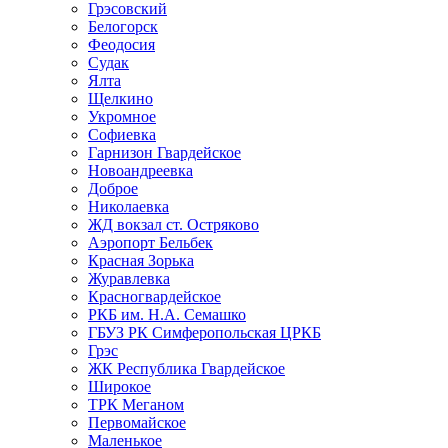
Грэсовский
Белогорск
Феодосия
Судак
Ялта
Щелкино
Укромное
Софиевка
Гарнизон Гвардейское
Новоандреевка
Доброе
Николаевка
ЖД вокзал ст. Остряково
Аэропорт Бельбек
Красная Зорька
Журавлевка
Красногвардейское
РКБ им. Н.А. Семашко
ГБУЗ РК Симферопольская ЦРКБ
Грэс
ЖК Республика Гвардейское
Широкое
ТРК Меганом
Первомайское
Маленькое