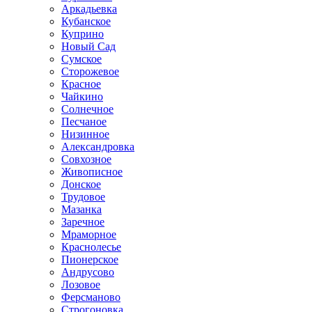
Аркадьевка
Кубанское
Куприно
Новый Сад
Сумское
Сторожевое
Красное
Чайкино
Солнечное
Песчаное
Низинное
Александровка
Совхозное
Живописное
Донское
Трудовое
Мазанка
Заречное
Мраморное
Краснолесье
Пионерское
Андрусово
Лозовое
Ферсманово
Строгоновка