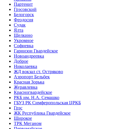
Партенит
Грэсовский
Белогорск
Феодосия
Судак
Ялта
Щелкино
Укромное
Софиевка
Гарнизон Гвардейское
Новоандреевка
Доброе
Николаевка
ЖД вокзал ст. Остряково
Аэропорт Бельбек
Красная Зорька
Журавлевка
Красногвардейское
РКБ им. Н.А. Семашко
ГБУЗ РК Симферопольская ЦРКБ
Грэс
ЖК Республика Гвардейское
Широкое
ТРК Меганом
Первомайское