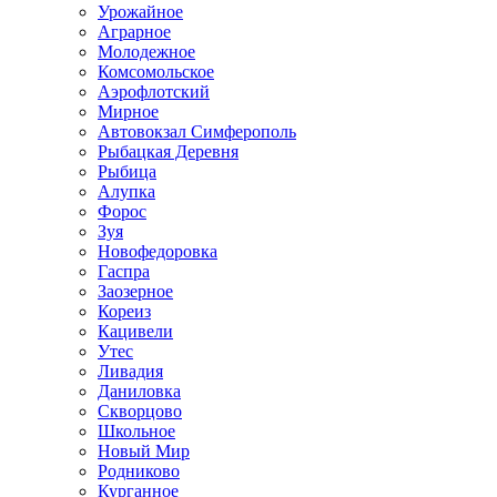
Урожайное
Аграрное
Молодежное
Комсомольское
Аэрофлотский
Мирное
Автовокзал Симферополь
Рыбацкая Деревня
Рыбица
Алупка
Форос
Зуя
Новофедоровка
Гаспра
Заозерное
Кореиз
Кацивели
Утес
Ливадия
Даниловка
Скворцово
Школьное
Новый Мир
Родниково
Курганное