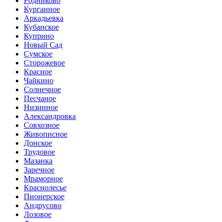
Родниково
Курганное
Аркадьевка
Кубанское
Куприно
Новый Сад
Сумское
Сторожевое
Красное
Чайкино
Солнечное
Песчаное
Низинное
Александровка
Совхозное
Живописное
Донское
Трудовое
Мазанка
Заречное
Мраморное
Краснолесье
Пионерское
Андрусово
Лозовое