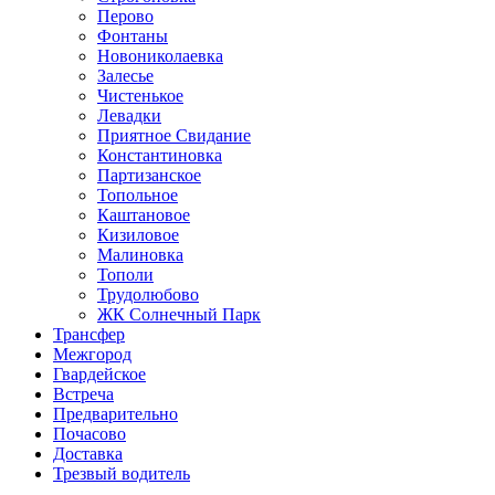
Перово
Фонтаны
Новониколаевка
Залесье
Чистенькое
Левадки
Приятное Свидание
Константиновка
Партизанское
Топольное
Каштановое
Кизиловое
Малиновка
Тополи
Трудолюбово
ЖК Солнечный Парк
Трансфер
Межгород
Гвардейское
Встреча
Предварительно
Почасово
Доставка
Трезвый водитель