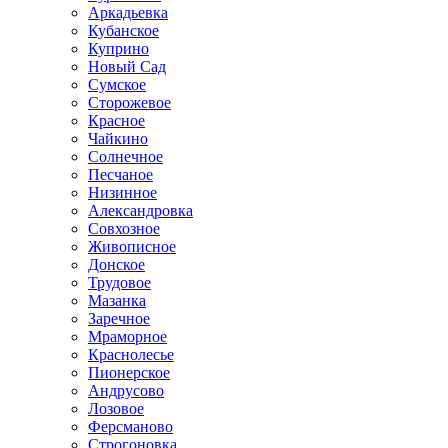
Аркадьевка
Кубанское
Куприно
Новый Сад
Сумское
Сторожевое
Красное
Чайкино
Солнечное
Песчаное
Низинное
Александровка
Совхозное
Живописное
Донское
Трудовое
Мазанка
Заречное
Мраморное
Краснолесье
Пионерское
Андрусово
Лозовое
Ферсманово
Строгоновка