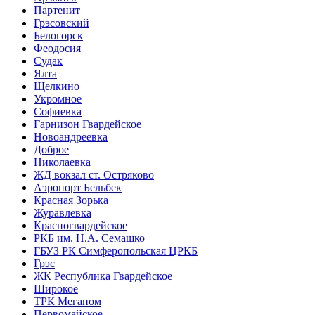
Партенит
Грэсовский
Белогорск
Феодосия
Судак
Ялта
Щелкино
Укромное
Софиевка
Гарнизон Гвардейское
Новоандреевка
Доброе
Николаевка
ЖД вокзал ст. Остряково
Аэропорт Бельбек
Красная Зорька
Журавлевка
Красногвардейское
РКБ им. Н.А. Семашко
ГБУЗ РК Симферопольская ЦРКБ
Грэс
ЖК Республика Гвардейское
Широкое
ТРК Меганом
Первомайское