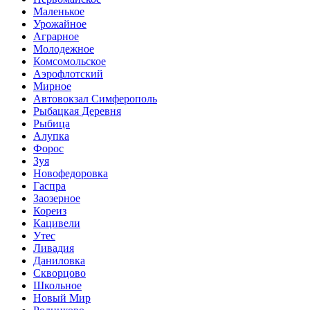
Маленькое
Урожайное
Аграрное
Молодежное
Комсомольское
Аэрофлотский
Мирное
Автовокзал Симферополь
Рыбацкая Деревня
Рыбица
Алупка
Форос
Зуя
Новофедоровка
Гаспра
Заозерное
Кореиз
Кацивели
Утес
Ливадия
Даниловка
Скворцово
Школьное
Новый Мир