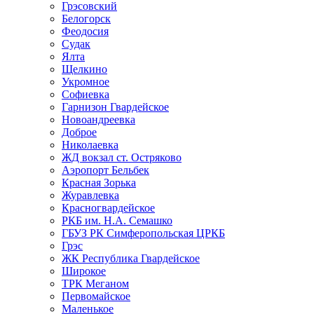
Грэсовский
Белогорск
Феодосия
Судак
Ялта
Щелкино
Укромное
Софиевка
Гарнизон Гвардейское
Новоандреевка
Доброе
Николаевка
ЖД вокзал ст. Остряково
Аэропорт Бельбек
Красная Зорька
Журавлевка
Красногвардейское
РКБ им. Н.А. Семашко
ГБУЗ РК Симферопольская ЦРКБ
Грэс
ЖК Республика Гвардейское
Широкое
ТРК Меганом
Первомайское
Маленькое