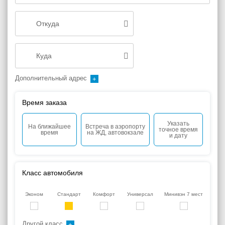
Дополнительный адрес
Время заказа
Указать
На ближайшее
Встреча в аэропорту
точное время
время
на ЖД, автовокзале
и дату
Класс автомобиля
Эконом
Стандарт
Комфорт
Универсал
Минивэн 7 мест
Другой класс