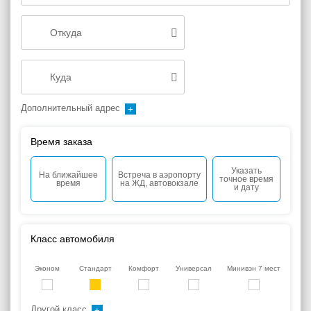
Дополнительный адрес
Время заказа
Указать
На ближайшее
Встреча в аэропорту
точное время
время
на ЖД, автовокзале
и дату
Класс автомобиля
Эконом
Стандарт
Комфорт
Универсал
Минивэн 7 мест
Другой класс