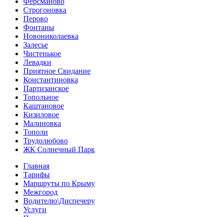
Ферсманово
Строгоновка
Перово
Фонтаны
Новониколаевка
Залесье
Чистенькое
Левадки
Приятное Свидание
Константиновка
Партизанское
Топольное
Каштановое
Кизиловое
Малиновка
Тополи
Трудолюбово
ЖК Солнечный Парк
Главная
Тарифы
Маршруты по Крыму
Межгород
Водителю\Диспечеру
Услуги