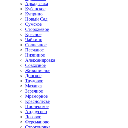
Аркадьевка
Кубанское
Куприно
Новый Сад
Сумское
Сторожевое
Красное
Чайкино
Солнечное
Песчаное
Низинное
Александровка
Совхозное
Живописное
Донское
Трудовое
Мазанка
Заречное
Мраморное
Краснолесье
Пионерское
Андрусово
Лозовое
Ферсманово
Строгоновка