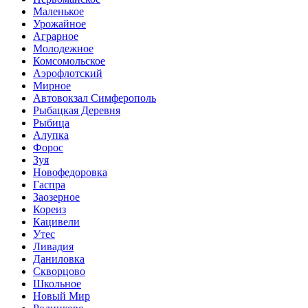
Маленькое
Урожайное
Аграрное
Молодежное
Комсомольское
Аэрофлотский
Мирное
Автовокзал Симферополь
Рыбацкая Деревня
Рыбица
Алупка
Форос
Зуя
Новофедоровка
Гаспра
Заозерное
Кореиз
Кацивели
Утес
Ливадия
Даниловка
Скворцово
Школьное
Новый Мир