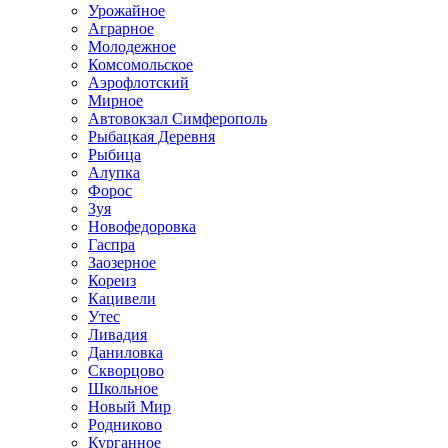
Урожайное
Аграрное
Молодежное
Комсомольское
Аэрофлотский
Мирное
Автовокзал Симферополь
Рыбацкая Деревня
Рыбица
Алупка
Форос
Зуя
Новофедоровка
Гаспра
Заозерное
Кореиз
Кацивели
Утес
Ливадия
Даниловка
Скворцово
Школьное
Новый Мир
Родниково
Курганное