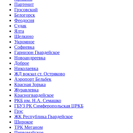
Партенит
Грэсовский
Белогорск
Феодосия
Судак
Ялта
Щелкино
Укромное
Софиевка
Гарнизон Гвардейское
Новоандреевка
Доброе
Николаевка
ЖД вокзал ст. Остряково
Аэропорт Бельбек
Красная Зорька
Журавлевка
Красногвардейское
РКБ им. Н.А. Семашко
ГБУЗ РК Симферопольская ЦРКБ
Грэс
ЖК Республика Гвардейское
Широкое
ТРК Меганом
Первомайское