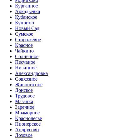
Родниково
Курганное
Аркадьевка
Кубанское
Куприно
Новый Сад
Сумское
Сторожевое
Красное
Чайкино
Солнечное
Песчаное
Низинное
Александровка
Совхозное
Живописное
Донское
Трудовое
Мазанка
Заречное
Мраморное
Краснолесье
Пионерское
Андрусово
Лозовое