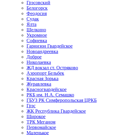
Грэсовский
Белогорск
Феодосия
Судак
Ялта
Щелкино
Укромное
Софиевка
Гарнизон Гвардейское
Новоандреевка
Доброе
Николаевка
ЖД вокзал ст. Остряково
Аэропорт Бельбек
Красная Зорька
Журавлевка
Красногвардейское
РКБ им. Н.А. Семашко
ГБУЗ РК Симферопольская ЦРКБ
Грэс
ЖК Республика Гвардейское
Широкое
ТРК Меганом
Первомайское
Маленькое