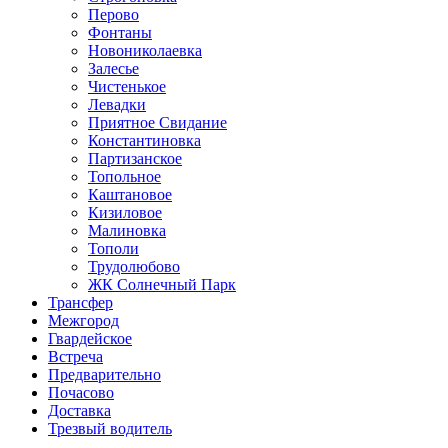
Перово
Фонтаны
Новониколаевка
Залесье
Чистенькое
Левадки
Приятное Свидание
Константиновка
Партизанское
Топольное
Каштановое
Кизиловое
Малиновка
Тополи
Трудолюбово
ЖК Солнечный Парк
Трансфер
Межгород
Гвардейское
Встреча
Предварительно
Почасово
Доставка
Трезвый водитель