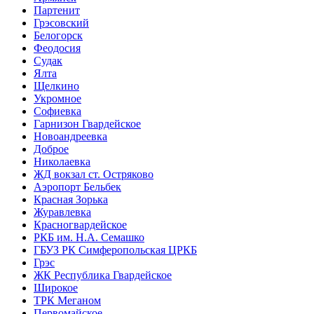
Партенит
Грэсовский
Белогорск
Феодосия
Судак
Ялта
Щелкино
Укромное
Софиевка
Гарнизон Гвардейское
Новоандреевка
Доброе
Николаевка
ЖД вокзал ст. Остряково
Аэропорт Бельбек
Красная Зорька
Журавлевка
Красногвардейское
РКБ им. Н.А. Семашко
ГБУЗ РК Симферопольская ЦРКБ
Грэс
ЖК Республика Гвардейское
Широкое
ТРК Меганом
Первомайское