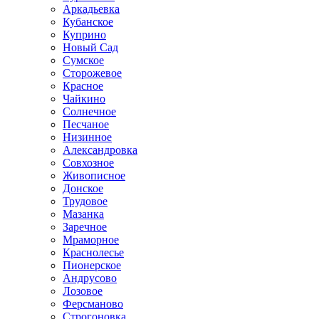
Аркадьевка
Кубанское
Куприно
Новый Сад
Сумское
Сторожевое
Красное
Чайкино
Солнечное
Песчаное
Низинное
Александровка
Совхозное
Живописное
Донское
Трудовое
Мазанка
Заречное
Мраморное
Краснолесье
Пионерское
Андрусово
Лозовое
Ферсманово
Строгоновка