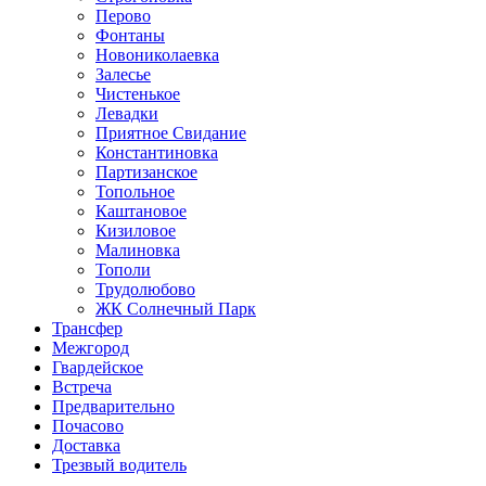
Перово
Фонтаны
Новониколаевка
Залесье
Чистенькое
Левадки
Приятное Свидание
Константиновка
Партизанское
Топольное
Каштановое
Кизиловое
Малиновка
Тополи
Трудолюбово
ЖК Солнечный Парк
Трансфер
Межгород
Гвардейское
Встреча
Предварительно
Почасово
Доставка
Трезвый водитель