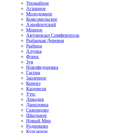
Урожайное
Аграрное
Молодежное
Комсомольское
Аэрофлотский
Мирное
Автовокзал Симферополь
Рыбацкая Деревня
Рыбица
Алупка
Форос
Зуя
Новофедоровка
Гаспра
Заозерное
Кореиз
Кацивели
Утес
Ливадия
Даниловка
Скворцово
Школьное
Новый Мир
Родниково
Курганное