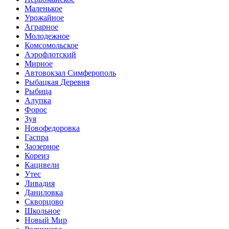
Маленькое
Урожайное
Аграрное
Молодежное
Комсомольское
Аэрофлотский
Мирное
Автовокзал Симферополь
Рыбацкая Деревня
Рыбица
Алупка
Форос
Зуя
Новофедоровка
Гаспра
Заозерное
Кореиз
Кацивели
Утес
Ливадия
Даниловка
Скворцово
Школьное
Новый Мир