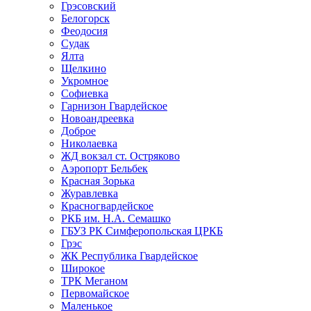
Грэсовский
Белогорск
Феодосия
Судак
Ялта
Щелкино
Укромное
Софиевка
Гарнизон Гвардейское
Новоандреевка
Доброе
Николаевка
ЖД вокзал ст. Остряково
Аэропорт Бельбек
Красная Зорька
Журавлевка
Красногвардейское
РКБ им. Н.А. Семашко
ГБУЗ РК Симферопольская ЦРКБ
Грэс
ЖК Республика Гвардейское
Широкое
ТРК Меганом
Первомайское
Маленькое