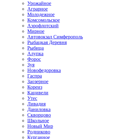
Урожайное
Аграрное
Молодежное
Комсомольское
Аэрофлотский
Мирное
Автовокзал Симферополь
Рыбацкая Деревня
Рыбица
Алупка
Форос
Зуя
Новофедоровка
Гаспра
Заозерное
Кореиз
Кацивели
Утес
Ливадия
Даниловка
Скворцово
Школьное
Новый Мир
Родниково
Курганное