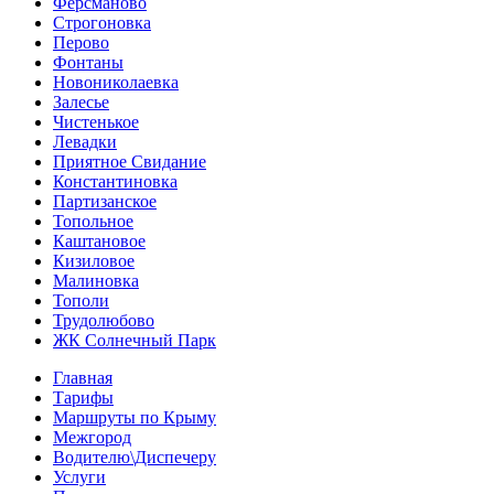
Ферсманово
Строгоновка
Перово
Фонтаны
Новониколаевка
Залесье
Чистенькое
Левадки
Приятное Свидание
Константиновка
Партизанское
Топольное
Каштановое
Кизиловое
Малиновка
Тополи
Трудолюбово
ЖК Солнечный Парк
Главная
Тарифы
Маршруты по Крыму
Межгород
Водителю\Диспечеру
Услуги