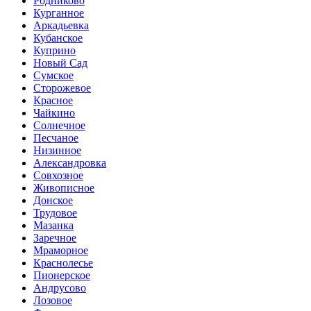
Родниково
Курганное
Аркадьевка
Кубанское
Куприно
Новый Сад
Сумское
Сторожевое
Красное
Чайкино
Солнечное
Песчаное
Низинное
Александровка
Совхозное
Живописное
Донское
Трудовое
Мазанка
Заречное
Мраморное
Краснолесье
Пионерское
Андрусово
Лозовое