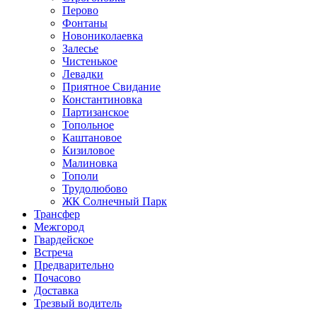
Перово
Фонтаны
Новониколаевка
Залесье
Чистенькое
Левадки
Приятное Свидание
Константиновка
Партизанское
Топольное
Каштановое
Кизиловое
Малиновка
Тополи
Трудолюбово
ЖК Солнечный Парк
Трансфер
Межгород
Гвардейское
Встреча
Предварительно
Почасово
Доставка
Трезвый водитель