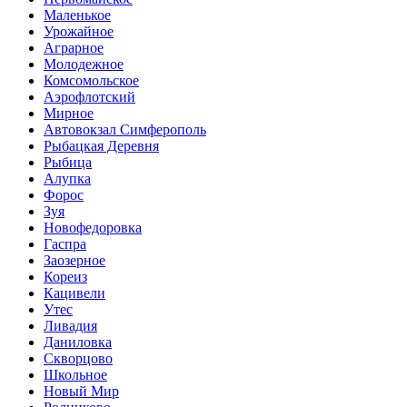
Маленькое
Урожайное
Аграрное
Молодежное
Комсомольское
Аэрофлотский
Мирное
Автовокзал Симферополь
Рыбацкая Деревня
Рыбица
Алупка
Форос
Зуя
Новофедоровка
Гаспра
Заозерное
Кореиз
Кацивели
Утес
Ливадия
Даниловка
Скворцово
Школьное
Новый Мир