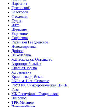
Партенит
Грэсовский
Белогорск
Феодосия
Судак
Ялта
Щелкино
Укромное
Софиевка
Гарнизон Гвардейское
Новоандреевка
Доброе
Николаевка
ЖД вокзал ст. Остряково
Аэропорт Бельбек
Красная Зорька
Журавлевка
Красногвардейское
РКБ им. Н.А. Семашко
ГБУЗ РК Симферопольская ЦРКБ
Грэс
ЖК Республика Гвардейское
Широкое
ТРК Меганом
Первомайское