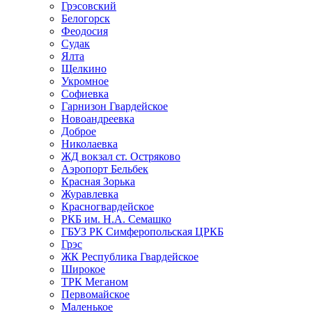
Грэсовский
Белогорск
Феодосия
Судак
Ялта
Щелкино
Укромное
Софиевка
Гарнизон Гвардейское
Новоандреевка
Доброе
Николаевка
ЖД вокзал ст. Остряково
Аэропорт Бельбек
Красная Зорька
Журавлевка
Красногвардейское
РКБ им. Н.А. Семашко
ГБУЗ РК Симферопольская ЦРКБ
Грэс
ЖК Республика Гвардейское
Широкое
ТРК Меганом
Первомайское
Маленькое