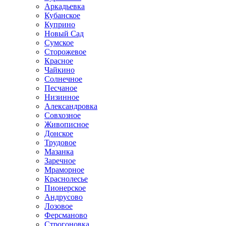
Аркадьевка
Кубанское
Куприно
Новый Сад
Сумское
Сторожевое
Красное
Чайкино
Солнечное
Песчаное
Низинное
Александровка
Совхозное
Живописное
Донское
Трудовое
Мазанка
Заречное
Мраморное
Краснолесье
Пионерское
Андрусово
Лозовое
Ферсманово
Строгоновка