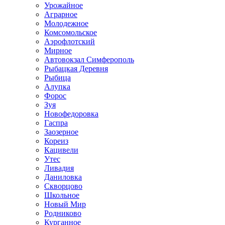
Урожайное
Аграрное
Молодежное
Комсомольское
Аэрофлотский
Мирное
Автовокзал Симферополь
Рыбацкая Деревня
Рыбица
Алупка
Форос
Зуя
Новофедоровка
Гаспра
Заозерное
Кореиз
Кацивели
Утес
Ливадия
Даниловка
Скворцово
Школьное
Новый Мир
Родниково
Курганное