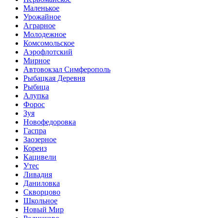
Маленькое
Урожайное
Аграрное
Молодежное
Комсомольское
Аэрофлотский
Мирное
Автовокзал Симферополь
Рыбацкая Деревня
Рыбица
Алупка
Форос
Зуя
Новофедоровка
Гаспра
Заозерное
Кореиз
Кацивели
Утес
Ливадия
Даниловка
Скворцово
Школьное
Новый Мир