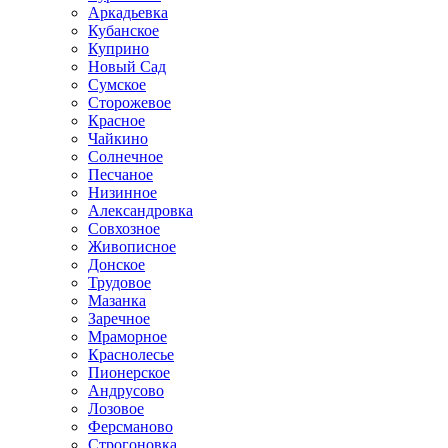
Аркадьевка
Кубанское
Куприно
Новый Сад
Сумское
Сторожевое
Красное
Чайкино
Солнечное
Песчаное
Низинное
Александровка
Совхозное
Живописное
Донское
Трудовое
Мазанка
Заречное
Мраморное
Краснолесье
Пионерское
Андрусово
Лозовое
Ферсманово
Строгоновка