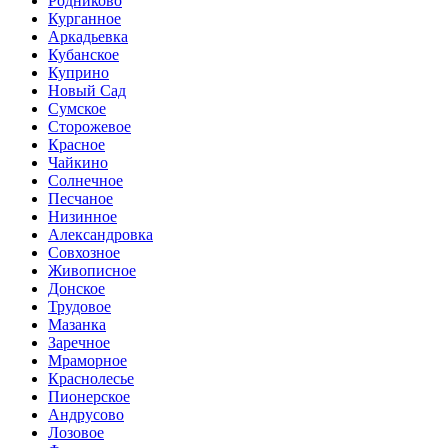
Родниково
Курганное
Аркадьевка
Кубанское
Куприно
Новый Сад
Сумское
Сторожевое
Красное
Чайкино
Солнечное
Песчаное
Низинное
Александровка
Совхозное
Живописное
Донское
Трудовое
Мазанка
Заречное
Мраморное
Краснолесье
Пионерское
Андрусово
Лозовое