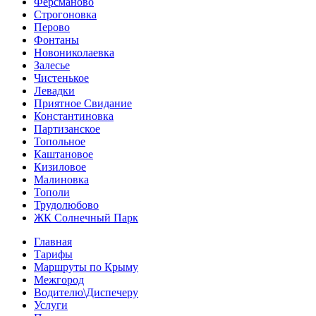
Ферсманово
Строгоновка
Перово
Фонтаны
Новониколаевка
Залесье
Чистенькое
Левадки
Приятное Свидание
Константиновка
Партизанское
Топольное
Каштановое
Кизиловое
Малиновка
Тополи
Трудолюбово
ЖК Солнечный Парк
Главная
Тарифы
Маршруты по Крыму
Межгород
Водителю\Диспечеру
Услуги