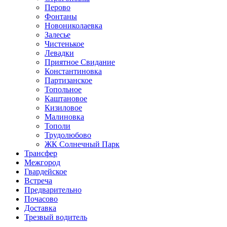
Перово
Фонтаны
Новониколаевка
Залесье
Чистенькое
Левадки
Приятное Свидание
Константиновка
Партизанское
Топольное
Каштановое
Кизиловое
Малиновка
Тополи
Трудолюбово
ЖК Солнечный Парк
Трансфер
Межгород
Гвардейское
Встреча
Предварительно
Почасово
Доставка
Трезвый водитель