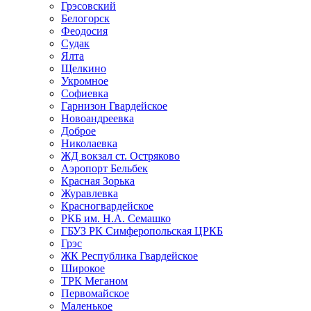
Грэсовский
Белогорск
Феодосия
Судак
Ялта
Щелкино
Укромное
Софиевка
Гарнизон Гвардейское
Новоандреевка
Доброе
Николаевка
ЖД вокзал ст. Остряково
Аэропорт Бельбек
Красная Зорька
Журавлевка
Красногвардейское
РКБ им. Н.А. Семашко
ГБУЗ РК Симферопольская ЦРКБ
Грэс
ЖК Республика Гвардейское
Широкое
ТРК Меганом
Первомайское
Маленькое