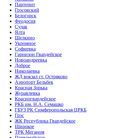
Партенит
Грэсовский
Белогорск
Феодосия
Судак
Ялта
Щелкино
Укромное
Софиевка
Гарнизон Гвардейское
Новоандреевка
Доброе
Николаевка
ЖД вокзал ст. Остряково
Аэропорт Бельбек
Красная Зорька
Журавлевка
Красногвардейское
РКБ им. Н.А. Семашко
ГБУЗ РК Симферопольская ЦРКБ
Грэс
ЖК Республика Гвардейское
Широкое
ТРК Меганом
Первомайское