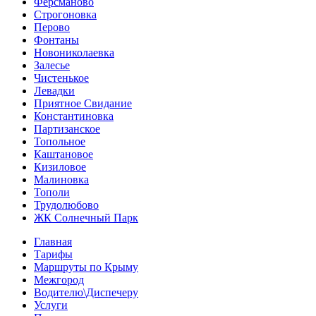
Ферсманово
Строгоновка
Перово
Фонтаны
Новониколаевка
Залесье
Чистенькое
Левадки
Приятное Свидание
Константиновка
Партизанское
Топольное
Каштановое
Кизиловое
Малиновка
Тополи
Трудолюбово
ЖК Солнечный Парк
Главная
Тарифы
Маршруты по Крыму
Межгород
Водителю\Диспечеру
Услуги