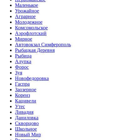
Маленькое
Урожайное
Аграрное
Молодежное
Комсомольское
Аэрофлотский
Мирное
Автовокзал Симферополь
Рыбацкая Деревня
Рыбица
Алупка
Форос
Зуя
Новофедоровка
Гаспра
Заозерное
Кореиз
Кацивели
Утес
Ливадия
Даниловка
Скворцово
Школьное
Новый Мир