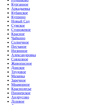
Родниково
Курганное
Аркадьевка
Кубанское
Куприно
Новый Сад
Сумское
Сторожевое
Красное
Чайкино
Солнечное
Песчаное
Низинное
Александровка
Совхозное
Живописное
Донское
Трудовое
Мазанка
Заречное
Мраморное
Краснолесье
Пионерское
Андрусово
Лозовое