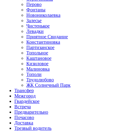
Перово
Фонтаны
Новониколаевка
Залесье
Чистенькое
Левадки
Приятное Свидание
Константиновка
Партизанское
Топольное
Каштановое
Кизиловое
Малиновка
Тополи
Трудолюбово
ЖК Солнечный Парк
Трансфер
Межгород
Гвардейское
Встреча
Предварительно
Почасово
Доставка
Трезвый водитель