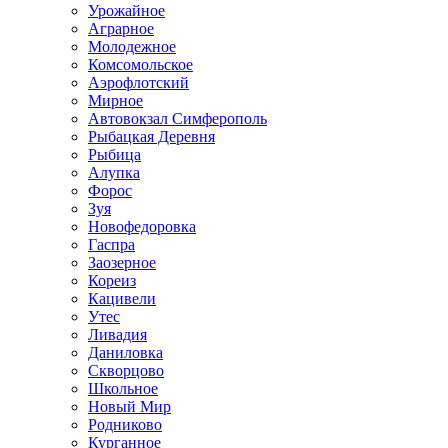
Урожайное
Аграрное
Молодежное
Комсомольское
Аэрофлотский
Мирное
Автовокзал Симферополь
Рыбацкая Деревня
Рыбица
Алупка
Форос
Зуя
Новофедоровка
Гаспра
Заозерное
Кореиз
Кацивели
Утес
Ливадия
Даниловка
Скворцово
Школьное
Новый Мир
Родниково
Курганное