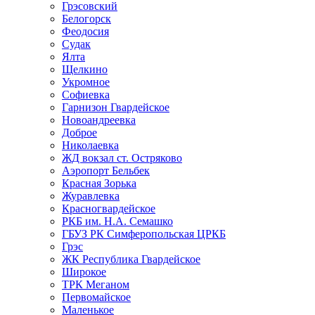
Грэсовский
Белогорск
Феодосия
Судак
Ялта
Щелкино
Укромное
Софиевка
Гарнизон Гвардейское
Новоандреевка
Доброе
Николаевка
ЖД вокзал ст. Остряково
Аэропорт Бельбек
Красная Зорька
Журавлевка
Красногвардейское
РКБ им. Н.А. Семашко
ГБУЗ РК Симферопольская ЦРКБ
Грэс
ЖК Республика Гвардейское
Широкое
ТРК Меганом
Первомайское
Маленькое