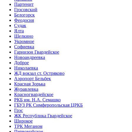
Партенит
Грэсовский
Белогорск
Феодосия
Судак
Ялта
Щелкино
Укромное
Софиевка
Гарнизон Гвардейское
Новоандреевка
Доброе
Николаевка
ЖД вокзал ст. Остряково
Аэропорт Бельбек
Красная Зорька
Журавлевка
Красногвардейское
РКБ им. Н.А. Семашко
ГБУЗ РК Симферопольская ЦРКБ
Грэс
ЖК Республика Гвардейское
Широкое
ТРК Меганом
Первомайское