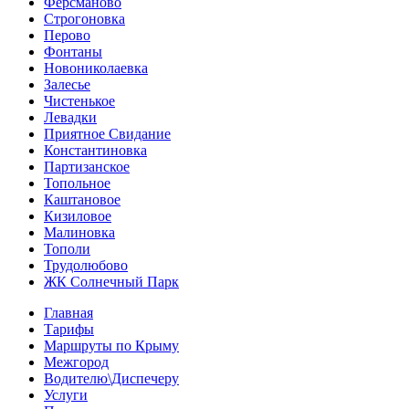
Ферсманово
Строгоновка
Перово
Фонтаны
Новониколаевка
Залесье
Чистенькое
Левадки
Приятное Свидание
Константиновка
Партизанское
Топольное
Каштановое
Кизиловое
Малиновка
Тополи
Трудолюбово
ЖК Солнечный Парк
Главная
Тарифы
Маршруты по Крыму
Межгород
Водителю\Диспечеру
Услуги