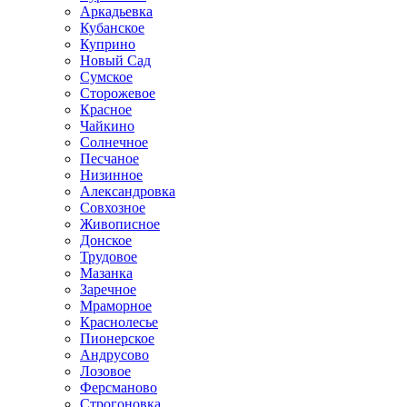
Аркадьевка
Кубанское
Куприно
Новый Сад
Сумское
Сторожевое
Красное
Чайкино
Солнечное
Песчаное
Низинное
Александровка
Совхозное
Живописное
Донское
Трудовое
Мазанка
Заречное
Мраморное
Краснолесье
Пионерское
Андрусово
Лозовое
Ферсманово
Строгоновка