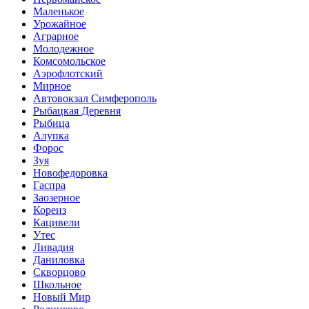
Маленькое
Урожайное
Аграрное
Молодежное
Комсомольское
Аэрофлотский
Мирное
Автовокзал Симферополь
Рыбацкая Деревня
Рыбица
Алупка
Форос
Зуя
Новофедоровка
Гаспра
Заозерное
Кореиз
Кацивели
Утес
Ливадия
Даниловка
Скворцово
Школьное
Новый Мир