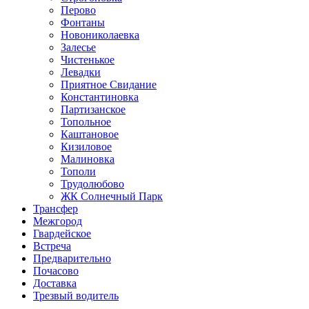
Перово
Фонтаны
Новониколаевка
Залесье
Чистенькое
Левадки
Приятное Свидание
Константиновка
Партизанское
Топольное
Каштановое
Кизиловое
Малиновка
Тополи
Трудолюбово
ЖК Солнечный Парк
Трансфер
Межгород
Гвардейское
Встреча
Предварительно
Почасово
Доставка
Трезвый водитель