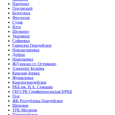
Партенит
Грэсовский
Белогорск
Феодосия
Судак
Ялта
Щелкино
Укромное
Софиевка
Гарнизон Гвардейское
Новоандреевка
Доброе
Николаевка
ЖД вокзал ст. Остряково
Аэропорт Бельбек
Красная Зорька
Журавлевка
Красногвардейское
РКБ им. Н.А. Семашко
ГБУЗ РК Симферопольская ЦРКБ
Грэс
ЖК Республика Гвардейское
Широкое
ТРК Меганом
Первомайское