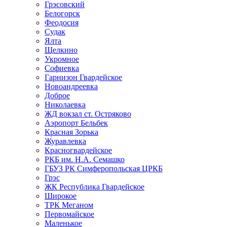
Грэсовский
Белогорск
Феодосия
Судак
Ялта
Щелкино
Укромное
Софиевка
Гарнизон Гвардейское
Новоандреевка
Доброе
Николаевка
ЖД вокзал ст. Остряково
Аэропорт Бельбек
Красная Зорька
Журавлевка
Красногвардейское
РКБ им. Н.А. Семашко
ГБУЗ РК Симферопольская ЦРКБ
Грэс
ЖК Республика Гвардейское
Широкое
ТРК Меганом
Первомайское
Маленькое