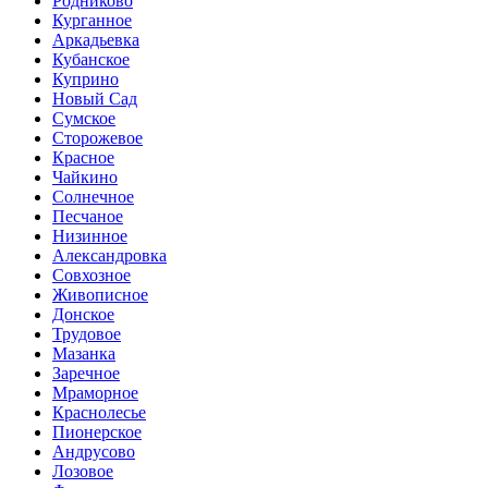
Родниково
Курганное
Аркадьевка
Кубанское
Куприно
Новый Сад
Сумское
Сторожевое
Красное
Чайкино
Солнечное
Песчаное
Низинное
Александровка
Совхозное
Живописное
Донское
Трудовое
Мазанка
Заречное
Мраморное
Краснолесье
Пионерское
Андрусово
Лозовое