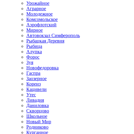
Урожайное
Аграрное
Молодежное
Комсомольское
Аэрофлотский
Мирное
Автовокзал Симферополь
Рыбацкая Деревня
Рыбица
Алупка
Форос
Зуя
Новофедоровка
Гаспра
Заозерное
Кореиз
Кацивели
Утес
Ливадия
Даниловка
Скворцово
Школьное
Новый Мир
Родниково
Курганное