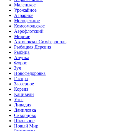
Маленькое
Урожайное
Аграрное
Молодежное
Комсомольское
Аэрофлотский
Мирное
Автовокзал Симферополь
Рыбацкая Деревня
Рыбица
Алупка
Форос
Зуя
Новофедоровка
Гаспра
Заозерное
Кореиз
Кацивели
Утес
Ливадия
Даниловка
Скворцово
Школьное
Новый Мир