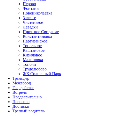
Перово
Фонтаны
Новониколаевка
Залесье
Чистенькое
Левадки
Приятное Свидание
Константиновка
Партизанское
Топольное
Каштановое
Кизиловое
Малиновка
Тополи
Трудолюбово
ЖК Солнечный Парк
Трансфер
Межгород
Гвардейское
Встреча
Предварительно
Почасово
Доставка
Трезвый водитель