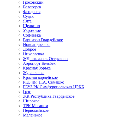
Грэсовский
Белогорск
Феодосия
Судак
Ялта
Щелкино
Укромное
Софиевка
Гарнизон Гвардейское
Новоандреевка
Доброе
Николаевка
ЖД вокзал ст. Остряково
Аэропорт Бельбек
Красная Зорька
Журавлевка
Красногвардейское
РКБ им. Н.А. Семашко
ГБУЗ РК Симферопольская ЦРКБ
Грэс
ЖК Республика Гвардейское
Широкое
ТРК Меганом
Первомайское
Маленькое