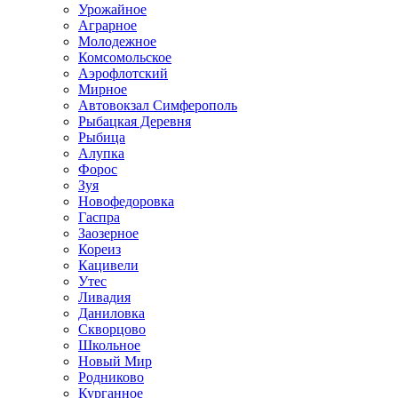
Урожайное
Аграрное
Молодежное
Комсомольское
Аэрофлотский
Мирное
Автовокзал Симферополь
Рыбацкая Деревня
Рыбица
Алупка
Форос
Зуя
Новофедоровка
Гаспра
Заозерное
Кореиз
Кацивели
Утес
Ливадия
Даниловка
Скворцово
Школьное
Новый Мир
Родниково
Курганное