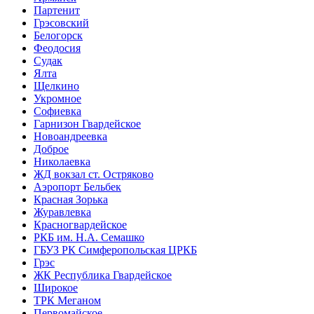
Партенит
Грэсовский
Белогорск
Феодосия
Судак
Ялта
Щелкино
Укромное
Софиевка
Гарнизон Гвардейское
Новоандреевка
Доброе
Николаевка
ЖД вокзал ст. Остряково
Аэропорт Бельбек
Красная Зорька
Журавлевка
Красногвардейское
РКБ им. Н.А. Семашко
ГБУЗ РК Симферопольская ЦРКБ
Грэс
ЖК Республика Гвардейское
Широкое
ТРК Меганом
Первомайское