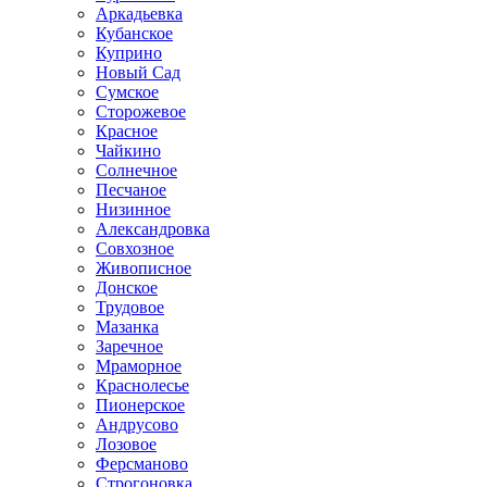
Аркадьевка
Кубанское
Куприно
Новый Сад
Сумское
Сторожевое
Красное
Чайкино
Солнечное
Песчаное
Низинное
Александровка
Совхозное
Живописное
Донское
Трудовое
Мазанка
Заречное
Мраморное
Краснолесье
Пионерское
Андрусово
Лозовое
Ферсманово
Строгоновка