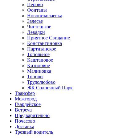
Перово
Фонтаны
Новониколаевка
Залесье
Чистенькое
Левадки
Приятное Свидание
Константиновка
Партизанское
Топольное
Каштановое
Кизиловое
Малиновка
Тополи
Трудолюбово
ЖК Солнечный Парк
Трансфер
Межгород
Гвардейское
Встреча
Предварительно
Почасово
Доставка
Трезвый водитель