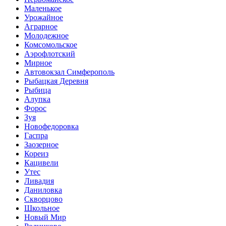
Маленькое
Урожайное
Аграрное
Молодежное
Комсомольское
Аэрофлотский
Мирное
Автовокзал Симферополь
Рыбацкая Деревня
Рыбица
Алупка
Форос
Зуя
Новофедоровка
Гаспра
Заозерное
Кореиз
Кацивели
Утес
Ливадия
Даниловка
Скворцово
Школьное
Новый Мир