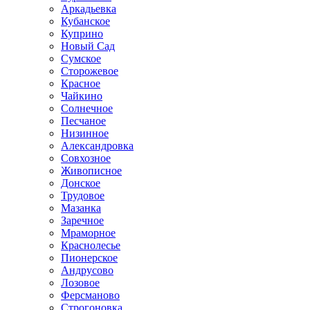
Аркадьевка
Кубанское
Куприно
Новый Сад
Сумское
Сторожевое
Красное
Чайкино
Солнечное
Песчаное
Низинное
Александровка
Совхозное
Живописное
Донское
Трудовое
Мазанка
Заречное
Мраморное
Краснолесье
Пионерское
Андрусово
Лозовое
Ферсманово
Строгоновка