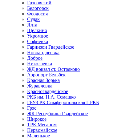
Грэсовский
Белогорск
Феодосия
Судак
Ялта
Щелкино
Укромное
Софиевка
Гарнизон Гвардейское
Новоандреевка
Доброе
Николаевка
ЖД вокзал ст. Остряково
Аэропорт Бельбек
Красная Зорька
Журавлевка
Красногвардейское
РКБ им. Н.А. Семашко
ГБУЗ РК Симферопольская ЦРКБ
Грэс
ЖК Республика Гвардейское
Широкое
ТРК Меганом
Первомайское
Маленькое