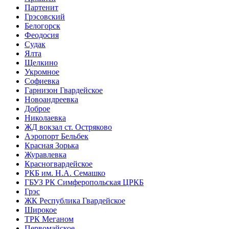
Партенит
Грэсовский
Белогорск
Феодосия
Судак
Ялта
Щелкино
Укромное
Софиевка
Гарнизон Гвардейское
Новоандреевка
Доброе
Николаевка
ЖД вокзал ст. Остряково
Аэропорт Бельбек
Красная Зорька
Журавлевка
Красногвардейское
РКБ им. Н.А. Семашко
ГБУЗ РК Симферопольская ЦРКБ
Грэс
ЖК Республика Гвардейское
Широкое
ТРК Меганом
Первомайское