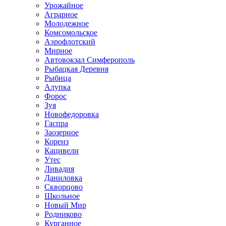
Урожайное
Аграрное
Молодежное
Комсомольское
Аэрофлотский
Мирное
Автовокзал Симферополь
Рыбацкая Деревня
Рыбица
Алупка
Форос
Зуя
Новофедоровка
Гаспра
Заозерное
Кореиз
Кацивели
Утес
Ливадия
Даниловка
Скворцово
Школьное
Новый Мир
Родниково
Курганное