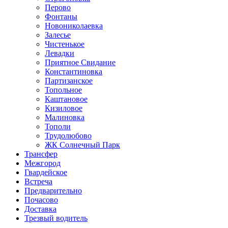
Перово
Фонтаны
Новониколаевка
Залесье
Чистенькое
Левадки
Приятное Свидание
Константиновка
Партизанское
Топольное
Каштановое
Кизиловое
Малиновка
Тополи
Трудолюбово
ЖК Солнечный Парк
Трансфер
Межгород
Гвардейское
Встреча
Предварительно
Почасово
Доставка
Трезвый водитель