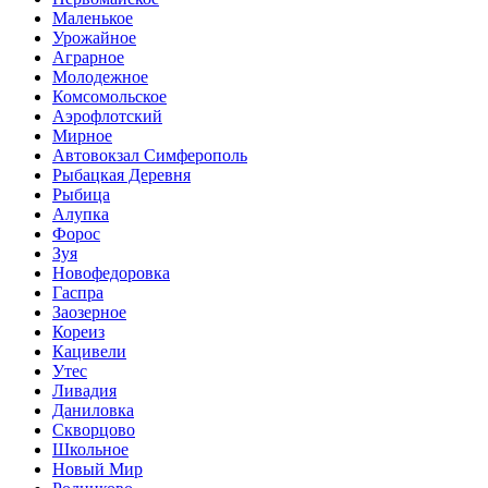
Маленькое
Урожайное
Аграрное
Молодежное
Комсомольское
Аэрофлотский
Мирное
Автовокзал Симферополь
Рыбацкая Деревня
Рыбица
Алупка
Форос
Зуя
Новофедоровка
Гаспра
Заозерное
Кореиз
Кацивели
Утес
Ливадия
Даниловка
Скворцово
Школьное
Новый Мир