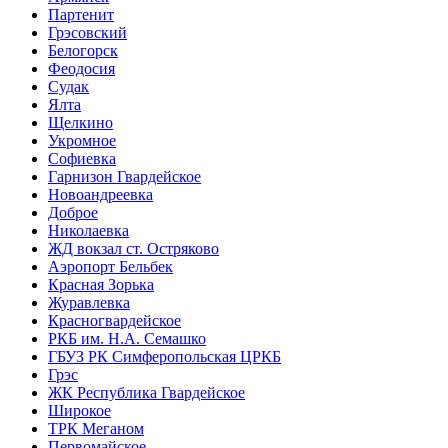
Партенит
Грэсовский
Белогорск
Феодосия
Судак
Ялта
Щелкино
Укромное
Софиевка
Гарнизон Гвардейское
Новоандреевка
Доброе
Николаевка
ЖД вокзал ст. Остряково
Аэропорт Бельбек
Красная Зорька
Журавлевка
Красногвардейское
РКБ им. Н.А. Семашко
ГБУЗ РК Симферопольская ЦРКБ
Грэс
ЖК Республика Гвардейское
Широкое
ТРК Меганом
Первомайское