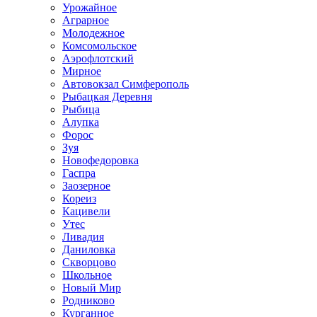
Урожайное
Аграрное
Молодежное
Комсомольское
Аэрофлотский
Мирное
Автовокзал Симферополь
Рыбацкая Деревня
Рыбица
Алупка
Форос
Зуя
Новофедоровка
Гаспра
Заозерное
Кореиз
Кацивели
Утес
Ливадия
Даниловка
Скворцово
Школьное
Новый Мир
Родниково
Курганное