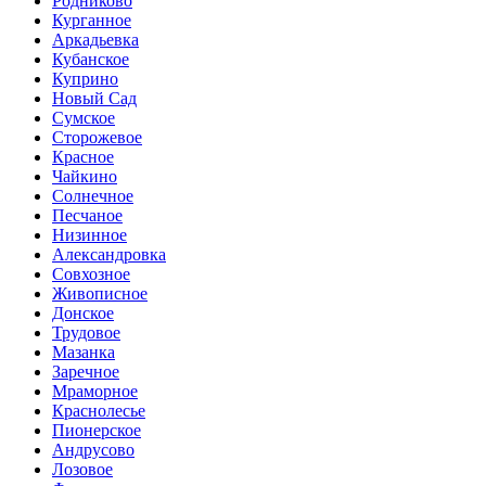
Родниково
Курганное
Аркадьевка
Кубанское
Куприно
Новый Сад
Сумское
Сторожевое
Красное
Чайкино
Солнечное
Песчаное
Низинное
Александровка
Совхозное
Живописное
Донское
Трудовое
Мазанка
Заречное
Мраморное
Краснолесье
Пионерское
Андрусово
Лозовое