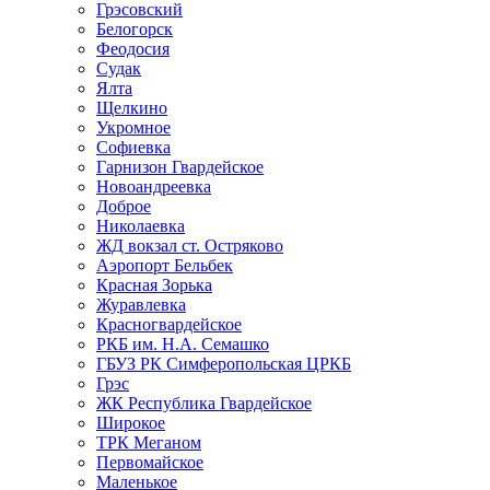
Грэсовский
Белогорск
Феодосия
Судак
Ялта
Щелкино
Укромное
Софиевка
Гарнизон Гвардейское
Новоандреевка
Доброе
Николаевка
ЖД вокзал ст. Остряково
Аэропорт Бельбек
Красная Зорька
Журавлевка
Красногвардейское
РКБ им. Н.А. Семашко
ГБУЗ РК Симферопольская ЦРКБ
Грэс
ЖК Республика Гвардейское
Широкое
ТРК Меганом
Первомайское
Маленькое