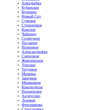
Аркадьевка
Кубанское
Куприно
Новый Сад
Сумское
Сторожевое
Красное
Чайкино
Солнечное
Песчаное
Низинное
Александровка
Совхозное
Живописное
Донское
Трудовое
Мазанка
Заречное
Мраморное
Краснолесье
Пионерское
Андрусово
Лозовое
Ферсманово
Строгоновка