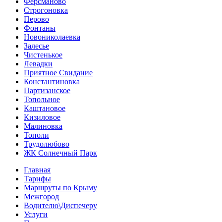
Ферсманово
Строгоновка
Перово
Фонтаны
Новониколаевка
Залесье
Чистенькое
Левадки
Приятное Свидание
Константиновка
Партизанское
Топольное
Каштановое
Кизиловое
Малиновка
Тополи
Трудолюбово
ЖК Солнечный Парк
Главная
Тарифы
Маршруты по Крыму
Межгород
Водителю\Диспечеру
Услуги