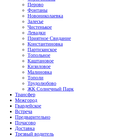
Перово
Фонтаны
Новониколаевка
Залесье
Чистенькое
Левадки
Приятное Свидание
Константиновка
Партизанское
Топольное
Каштановое
Кизиловое
Малиновка
Тополи
Трудолюбово
ЖК Солнечный Парк
Трансфер
Межгород
Гвардейское
Встреча
Предварительно
Почасово
Доставка
Трезвый водитель