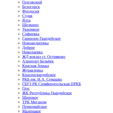
Грэсовский
Белогорск
Феодосия
Судак
Ялта
Щелкино
Укромное
Софиевка
Гарнизон Гвардейское
Новоандреевка
Доброе
Николаевка
ЖД вокзал ст. Остряково
Аэропорт Бельбек
Красная Зорька
Журавлевка
Красногвардейское
РКБ им. Н.А. Семашко
ГБУЗ РК Симферопольская ЦРКБ
Грэс
ЖК Республика Гвардейское
Широкое
ТРК Меганом
Первомайское
Маленькое