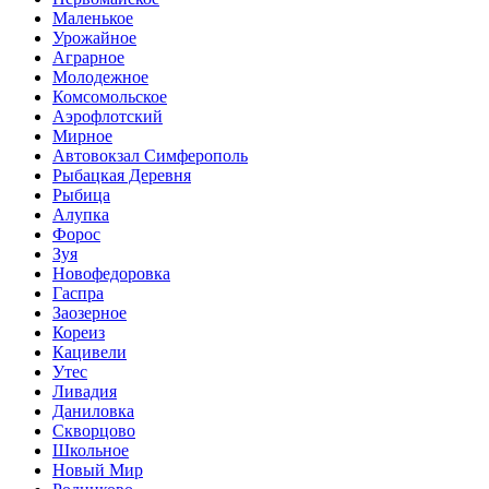
Маленькое
Урожайное
Аграрное
Молодежное
Комсомольское
Аэрофлотский
Мирное
Автовокзал Симферополь
Рыбацкая Деревня
Рыбица
Алупка
Форос
Зуя
Новофедоровка
Гаспра
Заозерное
Кореиз
Кацивели
Утес
Ливадия
Даниловка
Скворцово
Школьное
Новый Мир