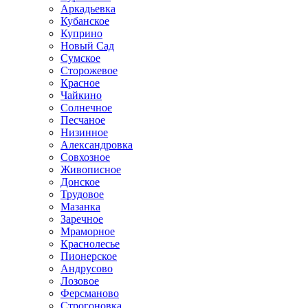
Аркадьевка
Кубанское
Куприно
Новый Сад
Сумское
Сторожевое
Красное
Чайкино
Солнечное
Песчаное
Низинное
Александровка
Совхозное
Живописное
Донское
Трудовое
Мазанка
Заречное
Мраморное
Краснолесье
Пионерское
Андрусово
Лозовое
Ферсманово
Строгоновка