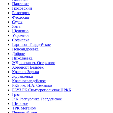
Партенит
Грэсовский
Белогорск
Феодосия
Судак
Ялта
Щелкино
Укромное
Софиевка
Гарнизон Гвардейское
Новоандреевка
Доброе
Николаевка
ЖД вокзал ст. Остряково
Аэропорт Бельбек
Красная Зорька
Журавлевка
Красногвардейское
РКБ им. Н.А. Семашко
ГБУЗ РК Симферопольская ЦРКБ
Грэс
ЖК Республика Гвардейское
Широкое
ТРК Меганом
Первомайское