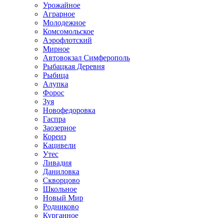
Урожайное
Аграрное
Молодежное
Комсомольское
Аэрофлотский
Мирное
Автовокзал Симферополь
Рыбацкая Деревня
Рыбица
Алупка
Форос
Зуя
Новофедоровка
Гаспра
Заозерное
Кореиз
Кацивели
Утес
Ливадия
Даниловка
Скворцово
Школьное
Новый Мир
Родниково
Курганное