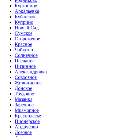
Родниково
Курганное
Аркадьевка
Кубанское
Куприно
Новый Сад
Сумское
Сторожевое
Красное
Чайкино
Солнечное
Песчаное
Низинное
Александровка
Совхозное
Живописное
Донское
Трудовое
Мазанка
Заречное
Мраморное
Краснолесье
Пионерское
Андрусово
Лозовое