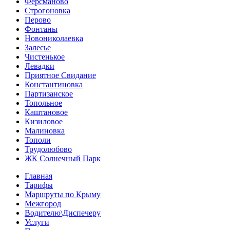
Ферсманово
Строгоновка
Перово
Фонтаны
Новониколаевка
Залесье
Чистенькое
Левадки
Приятное Свидание
Константиновка
Партизанское
Топольное
Каштановое
Кизиловое
Малиновка
Тополи
Трудолюбово
ЖК Солнечный Парк
Главная
Тарифы
Маршруты по Крыму
Межгород
Водителю\Диспечеру
Услуги