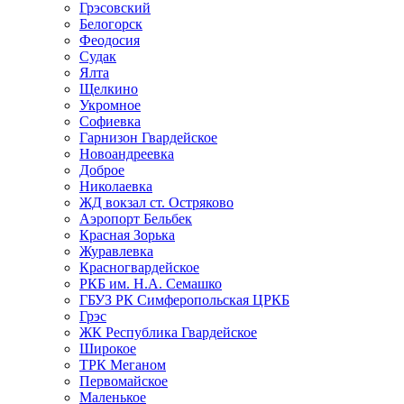
Грэсовский
Белогорск
Феодосия
Судак
Ялта
Щелкино
Укромное
Софиевка
Гарнизон Гвардейское
Новоандреевка
Доброе
Николаевка
ЖД вокзал ст. Остряково
Аэропорт Бельбек
Красная Зорька
Журавлевка
Красногвардейское
РКБ им. Н.А. Семашко
ГБУЗ РК Симферопольская ЦРКБ
Грэс
ЖК Республика Гвардейское
Широкое
ТРК Меганом
Первомайское
Маленькое