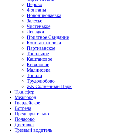
Перово
Фонтаны
Новониколаевка
Залесье
Чистенькое
Левадки
Приятное Свидание
Константиновка
Партизанское
Топольное
Каштановое
Кизиловое
Малиновка
Тополи
Трудолюбово
ЖК Солнечный Парк
Трансфер
Межгород
Гвардейское
Встреча
Предварительно
Почасово
Доставка
Трезвый водитель