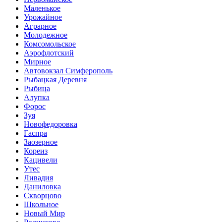
Маленькое
Урожайное
Аграрное
Молодежное
Комсомольское
Аэрофлотский
Мирное
Автовокзал Симферополь
Рыбацкая Деревня
Рыбица
Алупка
Форос
Зуя
Новофедоровка
Гаспра
Заозерное
Кореиз
Кацивели
Утес
Ливадия
Даниловка
Скворцово
Школьное
Новый Мир