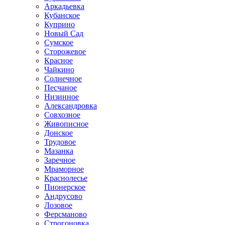
Аркадьевка
Кубанское
Куприно
Новый Сад
Сумское
Сторожевое
Красное
Чайкино
Солнечное
Песчаное
Низинное
Александровка
Совхозное
Живописное
Донское
Трудовое
Мазанка
Заречное
Мраморное
Краснолесье
Пионерское
Андрусово
Лозовое
Ферсманово
Строгоновка