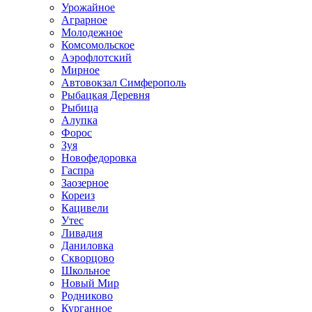
Урожайное
Аграрное
Молодежное
Комсомольское
Аэрофлотский
Мирное
Автовокзал Симферополь
Рыбацкая Деревня
Рыбица
Алупка
Форос
Зуя
Новофедоровка
Гаспра
Заозерное
Кореиз
Кацивели
Утес
Ливадия
Даниловка
Скворцово
Школьное
Новый Мир
Родниково
Курганное