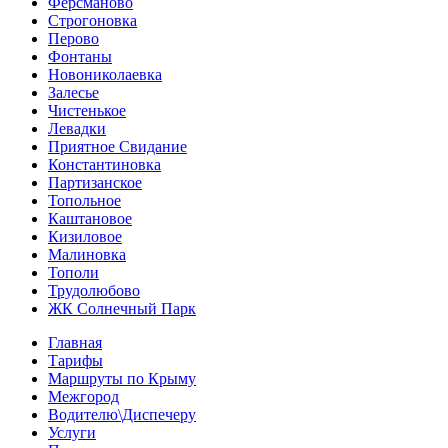
Ферсманово
Строгоновка
Перово
Фонтаны
Новониколаевка
Залесье
Чистенькое
Левадки
Приятное Свидание
Константиновка
Партизанское
Топольное
Каштановое
Кизиловое
Малиновка
Тополи
Трудолюбово
ЖК Солнечный Парк
Главная
Тарифы
Маршруты по Крыму
Межгород
Водителю\Диспечеру
Услуги