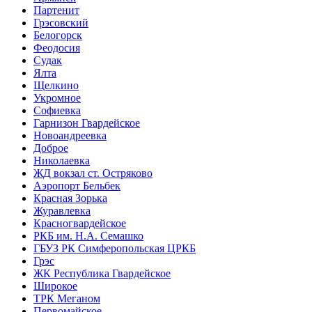
Партенит
Грэсовский
Белогорск
Феодосия
Судак
Ялта
Щелкино
Укромное
Софиевка
Гарнизон Гвардейское
Новоандреевка
Доброе
Николаевка
ЖД вокзал ст. Остряково
Аэропорт Бельбек
Красная Зорька
Журавлевка
Красногвардейское
РКБ им. Н.А. Семашко
ГБУЗ РК Симферопольская ЦРКБ
Грэс
ЖК Республика Гвардейское
Широкое
ТРК Меганом
Первомайское