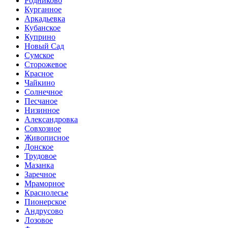
Родниково
Курганное
Аркадьевка
Кубанское
Куприно
Новый Сад
Сумское
Сторожевое
Красное
Чайкино
Солнечное
Песчаное
Низинное
Александровка
Совхозное
Живописное
Донское
Трудовое
Мазанка
Заречное
Мраморное
Краснолесье
Пионерское
Андрусово
Лозовое