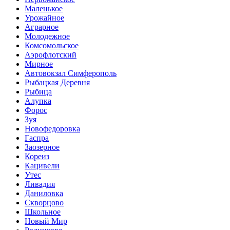
Маленькое
Урожайное
Аграрное
Молодежное
Комсомольское
Аэрофлотский
Мирное
Автовокзал Симферополь
Рыбацкая Деревня
Рыбица
Алупка
Форос
Зуя
Новофедоровка
Гаспра
Заозерное
Кореиз
Кацивели
Утес
Ливадия
Даниловка
Скворцово
Школьное
Новый Мир