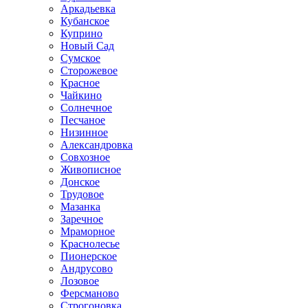
Аркадьевка
Кубанское
Куприно
Новый Сад
Сумское
Сторожевое
Красное
Чайкино
Солнечное
Песчаное
Низинное
Александровка
Совхозное
Живописное
Донское
Трудовое
Мазанка
Заречное
Мраморное
Краснолесье
Пионерское
Андрусово
Лозовое
Ферсманово
Строгоновка