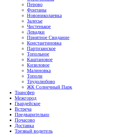
Перово
Фонтаны
Новониколаевка
Залесье
Чистенькое
Левадки
Приятное Свидание
Константиновка
Партизанское
Топольное
Каштановое
Кизиловое
Малиновка
Тополи
Трудолюбово
ЖК Солнечный Парк
Трансфер
Межгород
Гвардейское
Встреча
Предварительно
Почасово
Доставка
Трезвый водитель