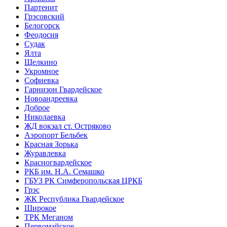
Партенит
Грэсовский
Белогорск
Феодосия
Судак
Ялта
Щелкино
Укромное
Софиевка
Гарнизон Гвардейское
Новоандреевка
Доброе
Николаевка
ЖД вокзал ст. Остряково
Аэропорт Бельбек
Красная Зорька
Журавлевка
Красногвардейское
РКБ им. Н.А. Семашко
ГБУЗ РК Симферопольская ЦРКБ
Грэс
ЖК Республика Гвардейское
Широкое
ТРК Меганом
Первомайское