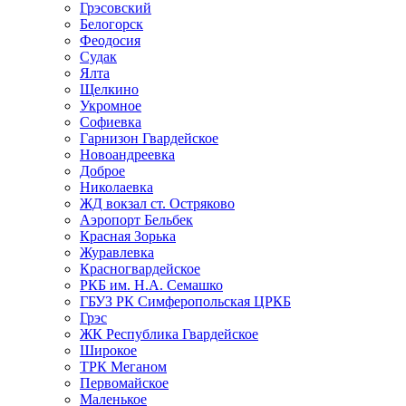
Грэсовский
Белогорск
Феодосия
Судак
Ялта
Щелкино
Укромное
Софиевка
Гарнизон Гвардейское
Новоандреевка
Доброе
Николаевка
ЖД вокзал ст. Остряково
Аэропорт Бельбек
Красная Зорька
Журавлевка
Красногвардейское
РКБ им. Н.А. Семашко
ГБУЗ РК Симферопольская ЦРКБ
Грэс
ЖК Республика Гвардейское
Широкое
ТРК Меганом
Первомайское
Маленькое