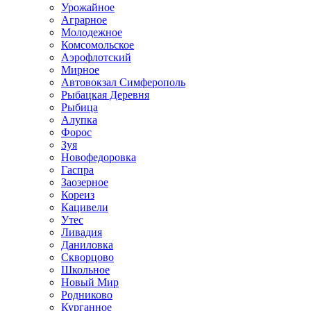
Урожайное
Аграрное
Молодежное
Комсомольское
Аэрофлотский
Мирное
Автовокзал Симферополь
Рыбацкая Деревня
Рыбица
Алупка
Форос
Зуя
Новофедоровка
Гаспра
Заозерное
Кореиз
Кацивели
Утес
Ливадия
Даниловка
Скворцово
Школьное
Новый Мир
Родниково
Курганное