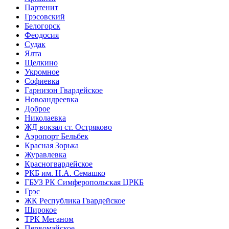
Партенит
Грэсовский
Белогорск
Феодосия
Судак
Ялта
Щелкино
Укромное
Софиевка
Гарнизон Гвардейское
Новоандреевка
Доброе
Николаевка
ЖД вокзал ст. Остряково
Аэропорт Бельбек
Красная Зорька
Журавлевка
Красногвардейское
РКБ им. Н.А. Семашко
ГБУЗ РК Симферопольская ЦРКБ
Грэс
ЖК Республика Гвардейское
Широкое
ТРК Меганом
Первомайское