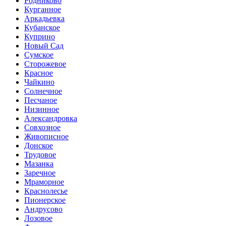
Родниково
Курганное
Аркадьевка
Кубанское
Куприно
Новый Сад
Сумское
Сторожевое
Красное
Чайкино
Солнечное
Песчаное
Низинное
Александровка
Совхозное
Живописное
Донское
Трудовое
Мазанка
Заречное
Мраморное
Краснолесье
Пионерское
Андрусово
Лозовое