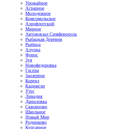
Урожайное
Аграрное
Молодежное
Комсомольское
Аэрофлотский
Мирное
Автовокзал Симферополь
Рыбацкая Деревня
Рыбица
Алупка
Форос
Зуя
Новофедоровка
Гаспра
Заозерное
Кореиз
Кацивели
Утес
Ливадия
Даниловка
Скворцово
Школьное
Новый Мир
Родниково
Курганное