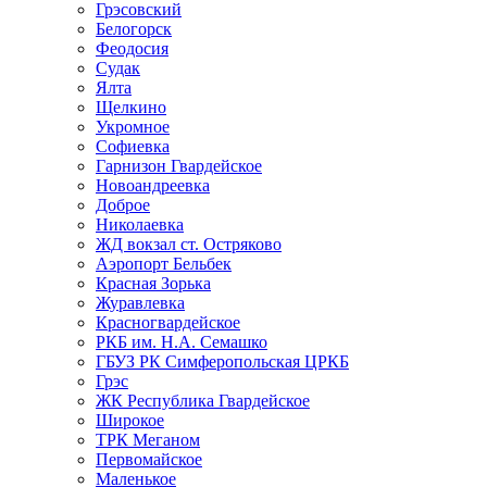
Грэсовский
Белогорск
Феодосия
Судак
Ялта
Щелкино
Укромное
Софиевка
Гарнизон Гвардейское
Новоандреевка
Доброе
Николаевка
ЖД вокзал ст. Остряково
Аэропорт Бельбек
Красная Зорька
Журавлевка
Красногвардейское
РКБ им. Н.А. Семашко
ГБУЗ РК Симферопольская ЦРКБ
Грэс
ЖК Республика Гвардейское
Широкое
ТРК Меганом
Первомайское
Маленькое