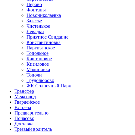
Перово
Фонтаны
Новониколаевка
Залесье
Чистенькое
Левадки
Приятное Свидание
Константиновка
Партизанское
Топольное
Каштановое
Кизиловое
Малиновка
Тополи
Трудолюбово
ЖК Солнечный Парк
Трансфер
Межгород
Гвардейское
Встреча
Предварительно
Почасово
Доставка
Трезвый водитель