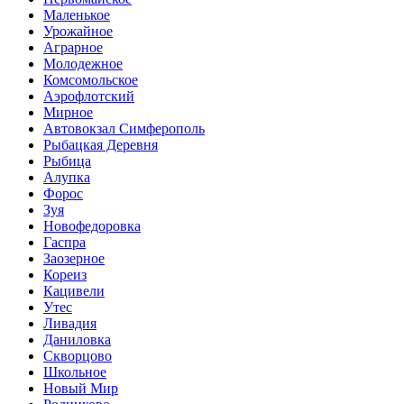
Маленькое
Урожайное
Аграрное
Молодежное
Комсомольское
Аэрофлотский
Мирное
Автовокзал Симферополь
Рыбацкая Деревня
Рыбица
Алупка
Форос
Зуя
Новофедоровка
Гаспра
Заозерное
Кореиз
Кацивели
Утес
Ливадия
Даниловка
Скворцово
Школьное
Новый Мир