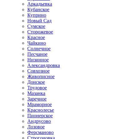
Аркадьевка
Кубанское
Куприно
Новый Сад
Сумское
Сторожевое
Красное
Чайкино
Солнечное
Песчаное
Низинное
Александровка
Совхозное
Живописное
Донское
Трудовое
Мазанка
Заречное
Мраморное
Краснолесье
Пионерское
Андрусово
Лозовое
Ферсманово
Строгоновка