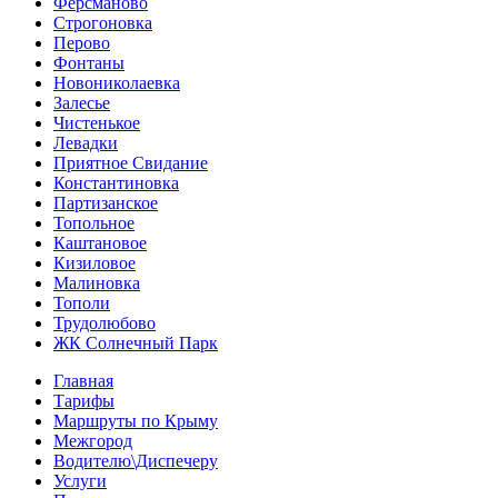
Ферсманово
Строгоновка
Перово
Фонтаны
Новониколаевка
Залесье
Чистенькое
Левадки
Приятное Свидание
Константиновка
Партизанское
Топольное
Каштановое
Кизиловое
Малиновка
Тополи
Трудолюбово
ЖК Солнечный Парк
Главная
Тарифы
Маршруты по Крыму
Межгород
Водителю\Диспечеру
Услуги