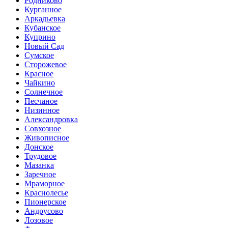
Родниково
Курганное
Аркадьевка
Кубанское
Куприно
Новый Сад
Сумское
Сторожевое
Красное
Чайкино
Солнечное
Песчаное
Низинное
Александровка
Совхозное
Живописное
Донское
Трудовое
Мазанка
Заречное
Мраморное
Краснолесье
Пионерское
Андрусово
Лозовое