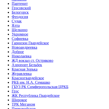
Партенит
Грэсовский
Белогорск
Феодосия
Судак
Ялта
Щелкино
Укромное
Софиевка
Гарнизон Гвардейское
Новоандреевка
Доброе
Николаевка
ЖД вокзал ст. Остряково
Аэропорт Бельбек
Красная Зорька
Журавлевка
Красногвардейское
РКБ им. Н.А. Семашко
ГБУЗ РК Симферопольская ЦРКБ
Грэс
ЖК Республика Гвардейское
Широкое
ТРК Меганом
Первомайское