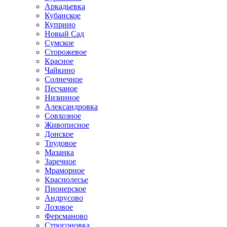
Аркадьевка
Кубанское
Куприно
Новый Сад
Сумское
Сторожевое
Красное
Чайкино
Солнечное
Песчаное
Низинное
Александровка
Совхозное
Живописное
Донское
Трудовое
Мазанка
Заречное
Мраморное
Краснолесье
Пионерское
Андрусово
Лозовое
Ферсманово
Строгоновка