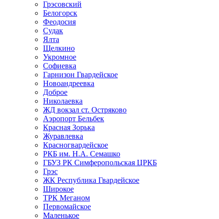
Грэсовский
Белогорск
Феодосия
Судак
Ялта
Щелкино
Укромное
Софиевка
Гарнизон Гвардейское
Новоандреевка
Доброе
Николаевка
ЖД вокзал ст. Остряково
Аэропорт Бельбек
Красная Зорька
Журавлевка
Красногвардейское
РКБ им. Н.А. Семашко
ГБУЗ РК Симферопольская ЦРКБ
Грэс
ЖК Республика Гвардейское
Широкое
ТРК Меганом
Первомайское
Маленькое