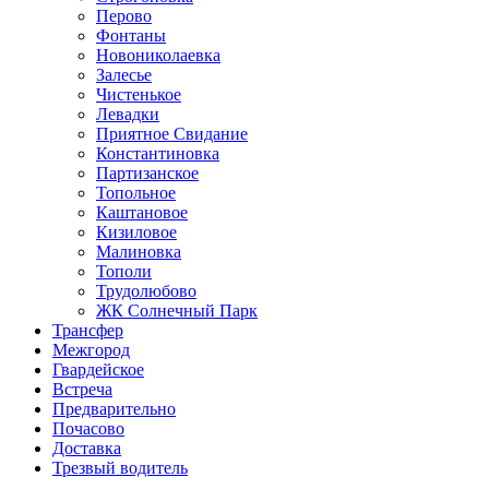
Перово
Фонтаны
Новониколаевка
Залесье
Чистенькое
Левадки
Приятное Свидание
Константиновка
Партизанское
Топольное
Каштановое
Кизиловое
Малиновка
Тополи
Трудолюбово
ЖК Солнечный Парк
Трансфер
Межгород
Гвардейское
Встреча
Предварительно
Почасово
Доставка
Трезвый водитель