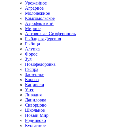
Урожайное
Аграрное
Молодежное
Комсомольское
Аэрофлотский
Мирное
Автовокзал Симферополь
Рыбацкая Деревня
Рыбица
Алупка
Форос
Зуя
Новофедоровка
Гаспра
Заозерное
Кореиз
Кацивели
Утес
Ливадия
Даниловка
Скворцово
Школьное
Новый Мир
Родниково
Курганное