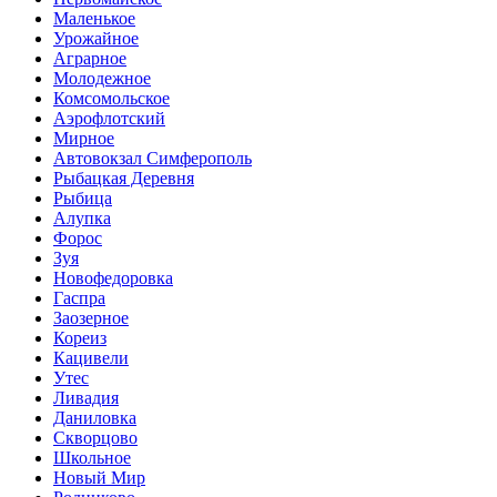
Маленькое
Урожайное
Аграрное
Молодежное
Комсомольское
Аэрофлотский
Мирное
Автовокзал Симферополь
Рыбацкая Деревня
Рыбица
Алупка
Форос
Зуя
Новофедоровка
Гаспра
Заозерное
Кореиз
Кацивели
Утес
Ливадия
Даниловка
Скворцово
Школьное
Новый Мир