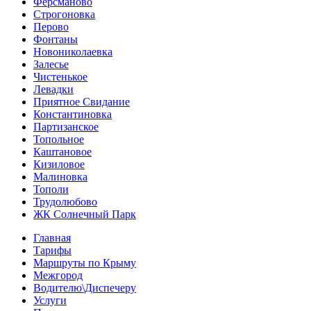
Ферсманово
Строгоновка
Перово
Фонтаны
Новониколаевка
Залесье
Чистенькое
Левадки
Приятное Свидание
Константиновка
Партизанское
Топольное
Каштановое
Кизиловое
Малиновка
Тополи
Трудолюбово
ЖК Солнечный Парк
Главная
Тарифы
Маршруты по Крыму
Межгород
Водителю\Диспечеру
Услуги