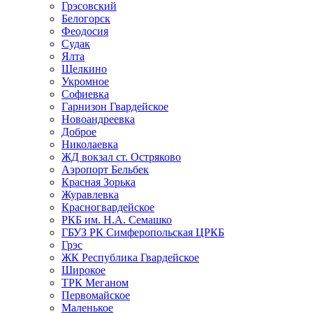
Грэсовский
Белогорск
Феодосия
Судак
Ялта
Щелкино
Укромное
Софиевка
Гарнизон Гвардейское
Новоандреевка
Доброе
Николаевка
ЖД вокзал ст. Остряково
Аэропорт Бельбек
Красная Зорька
Журавлевка
Красногвардейское
РКБ им. Н.А. Семашко
ГБУЗ РК Симферопольская ЦРКБ
Грэс
ЖК Республика Гвардейское
Широкое
ТРК Меганом
Первомайское
Маленькое