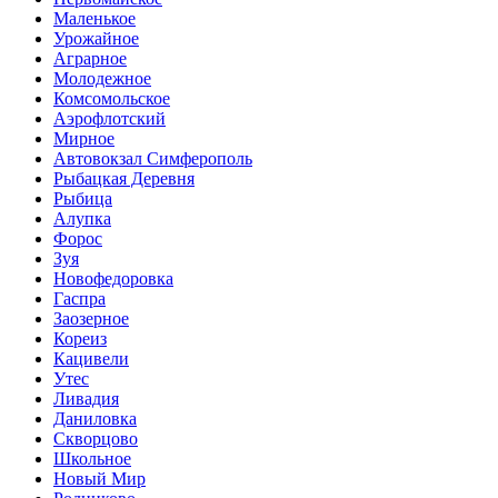
Маленькое
Урожайное
Аграрное
Молодежное
Комсомольское
Аэрофлотский
Мирное
Автовокзал Симферополь
Рыбацкая Деревня
Рыбица
Алупка
Форос
Зуя
Новофедоровка
Гаспра
Заозерное
Кореиз
Кацивели
Утес
Ливадия
Даниловка
Скворцово
Школьное
Новый Мир