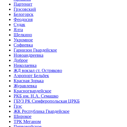
Партенит
Грэсовский
Белогорск
Феодосия
Судак
Ялта
Щелкино
Укромное
Софиевка
Гарнизон Гвардейское
Новоандреевка
Доброе
Николаевка
ЖД вокзал ст. Остряково
Аэропорт Бельбек
Красная Зорька
Журавлевка
Красногвардейское
РКБ им. Н.А. Семашко
ГБУЗ РК Симферопольская ЦРКБ
Грэс
ЖК Республика Гвардейское
Широкое
ТРК Меганом
Первомайское