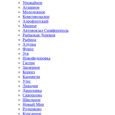
Урожайное
Аграрное
Молодежное
Комсомольское
Аэрофлотский
Мирное
Автовокзал Симферополь
Рыбацкая Деревня
Рыбица
Алупка
Форос
Зуя
Новофедоровка
Гаспра
Заозерное
Кореиз
Кацивели
Утес
Ливадия
Даниловка
Скворцово
Школьное
Новый Мир
Родниково
Курганное