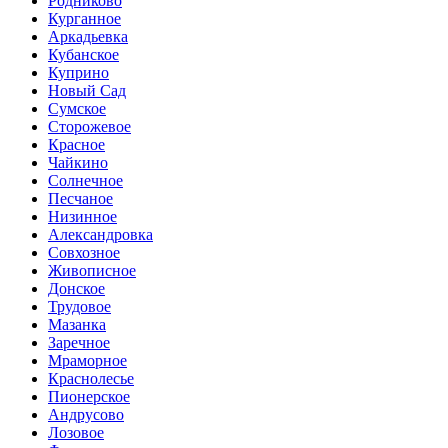
Родниково
Курганное
Аркадьевка
Кубанское
Куприно
Новый Сад
Сумское
Сторожевое
Красное
Чайкино
Солнечное
Песчаное
Низинное
Александровка
Совхозное
Живописное
Донское
Трудовое
Мазанка
Заречное
Мраморное
Краснолесье
Пионерское
Андрусово
Лозовое