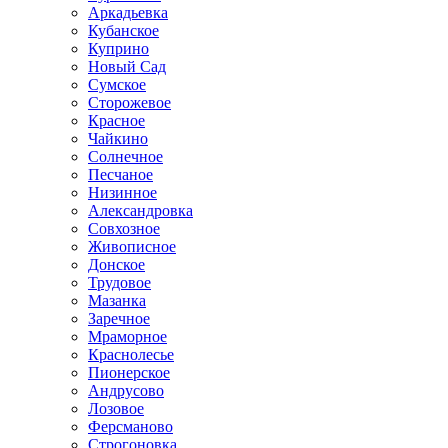
Аркадьевка
Кубанское
Куприно
Новый Сад
Сумское
Сторожевое
Красное
Чайкино
Солнечное
Песчаное
Низинное
Александровка
Совхозное
Живописное
Донское
Трудовое
Мазанка
Заречное
Мраморное
Краснолесье
Пионерское
Андрусово
Лозовое
Ферсманово
Строгоновка