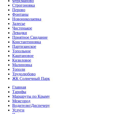
Ферсманово
Строгоновка
Перово
Фонтаны
Новониколаевка
Залесье
Чистенькое
Левадки
Приятное Свидание
Константиновка
Партизанское
Топольное
Каштановое
Кизиловое
Малиновка
Тополи
Трудолюбово
ЖК Солнечный Парк
Главная
Тарифы
Маршруты по Крыму
Межгород
Водителю\Диспечеру
Услуги