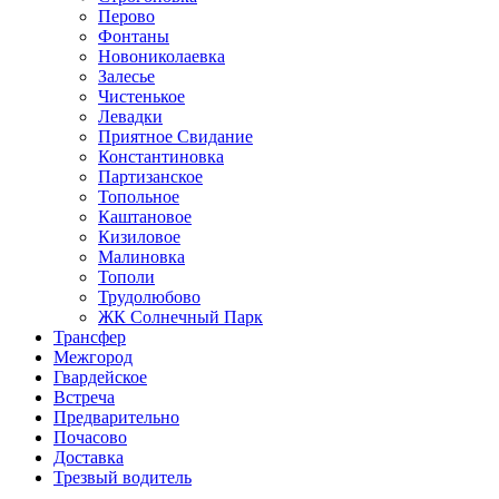
Перово
Фонтаны
Новониколаевка
Залесье
Чистенькое
Левадки
Приятное Свидание
Константиновка
Партизанское
Топольное
Каштановое
Кизиловое
Малиновка
Тополи
Трудолюбово
ЖК Солнечный Парк
Трансфер
Межгород
Гвардейское
Встреча
Предварительно
Почасово
Доставка
Трезвый водитель