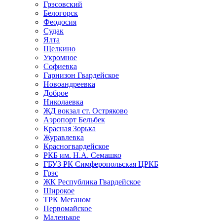
Грэсовский
Белогорск
Феодосия
Судак
Ялта
Щелкино
Укромное
Софиевка
Гарнизон Гвардейское
Новоандреевка
Доброе
Николаевка
ЖД вокзал ст. Остряково
Аэропорт Бельбек
Красная Зорька
Журавлевка
Красногвардейское
РКБ им. Н.А. Семашко
ГБУЗ РК Симферопольская ЦРКБ
Грэс
ЖК Республика Гвардейское
Широкое
ТРК Меганом
Первомайское
Маленькое