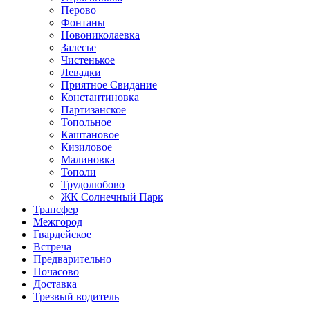
Перово
Фонтаны
Новониколаевка
Залесье
Чистенькое
Левадки
Приятное Свидание
Константиновка
Партизанское
Топольное
Каштановое
Кизиловое
Малиновка
Тополи
Трудолюбово
ЖК Солнечный Парк
Трансфер
Межгород
Гвардейское
Встреча
Предварительно
Почасово
Доставка
Трезвый водитель