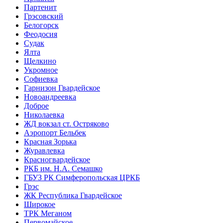
Партенит
Грэсовский
Белогорск
Феодосия
Судак
Ялта
Щелкино
Укромное
Софиевка
Гарнизон Гвардейское
Новоандреевка
Доброе
Николаевка
ЖД вокзал ст. Остряково
Аэропорт Бельбек
Красная Зорька
Журавлевка
Красногвардейское
РКБ им. Н.А. Семашко
ГБУЗ РК Симферопольская ЦРКБ
Грэс
ЖК Республика Гвардейское
Широкое
ТРК Меганом
Первомайское