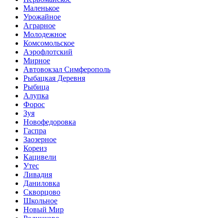
Маленькое
Урожайное
Аграрное
Молодежное
Комсомольское
Аэрофлотский
Мирное
Автовокзал Симферополь
Рыбацкая Деревня
Рыбица
Алупка
Форос
Зуя
Новофедоровка
Гаспра
Заозерное
Кореиз
Кацивели
Утес
Ливадия
Даниловка
Скворцово
Школьное
Новый Мир