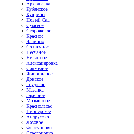
Аркадьевка
Кубанское
Куприно
Новый Сад
Сумское
Сторожевое
Красное
Чайкино
Солнечное
Песчаное
Низинное
Александровка
Совхозное
Живописное
Донское
Трудовое
Мазанка
Заречное
Мраморное
Краснолесье
Пионерское
Андрусово
Лозовое
Ферсманово
Строгоновка