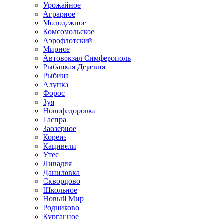
Урожайное
Аграрное
Молодежное
Комсомольское
Аэрофлотский
Мирное
Автовокзал Симферополь
Рыбацкая Деревня
Рыбица
Алупка
Форос
Зуя
Новофедоровка
Гаспра
Заозерное
Кореиз
Кацивели
Утес
Ливадия
Даниловка
Скворцово
Школьное
Новый Мир
Родниково
Курганное