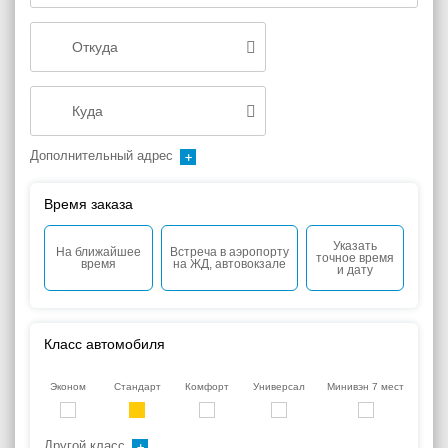
Дополнительный адрес
Время заказа
Указать
На ближайшее
Встреча в аэропорту
точное время
время
на ЖД, автовокзале
и дату
Класс автомобиля
Эконом
Стандарт
Комфорт
Универсал
Минивэн 7 мест
Другой класс