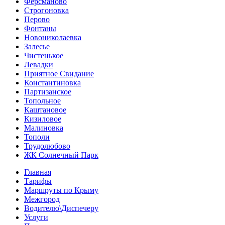
Ферсманово
Строгоновка
Перово
Фонтаны
Новониколаевка
Залесье
Чистенькое
Левадки
Приятное Свидание
Константиновка
Партизанское
Топольное
Каштановое
Кизиловое
Малиновка
Тополи
Трудолюбово
ЖК Солнечный Парк
Главная
Тарифы
Маршруты по Крыму
Межгород
Водителю\Диспечеру
Услуги