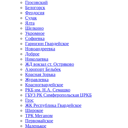
Грэсовский
Белогорск
Феодосия
Судак
Ялта
Щелкино
Укромное
Софиевка
Гарнизон Гвардейское
Новоандреевка
Доброе
Николаевка
ЖД вокзал ст. Остряково
Аэропорт Бельбек
Красная Зорька
Журавлевка
Красногвардейское
РКБ им. Н.А. Семашко
ГБУЗ РК Симферопольская ЦРКБ
Грэс
ЖК Республика Гвардейское
Широкое
ТРК Меганом
Первомайское
Маленькое