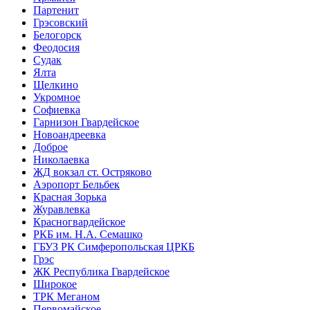
Партенит
Грэсовский
Белогорск
Феодосия
Судак
Ялта
Щелкино
Укромное
Софиевка
Гарнизон Гвардейское
Новоандреевка
Доброе
Николаевка
ЖД вокзал ст. Остряково
Аэропорт Бельбек
Красная Зорька
Журавлевка
Красногвардейское
РКБ им. Н.А. Семашко
ГБУЗ РК Симферопольская ЦРКБ
Грэс
ЖК Республика Гвардейское
Широкое
ТРК Меганом
Первомайское