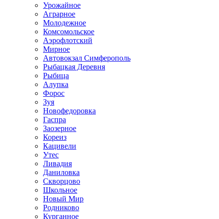
Урожайное
Аграрное
Молодежное
Комсомольское
Аэрофлотский
Мирное
Автовокзал Симферополь
Рыбацкая Деревня
Рыбица
Алупка
Форос
Зуя
Новофедоровка
Гаспра
Заозерное
Кореиз
Кацивели
Утес
Ливадия
Даниловка
Скворцово
Школьное
Новый Мир
Родниково
Курганное