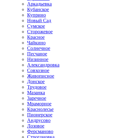
Аркадьевка
Кубанское
Куприно
Новый Сад
Сумское
Сторожевое
Красное
Чайкино
Солнечное
Песчаное
Низинное
Александровка
Совхозное
Живописное
Донское
Трудовое
Мазанка
Заречное
Мраморное
Краснолесье
Пионерское
Андрусово
Лозовое
Ферсманово
Строгоновка