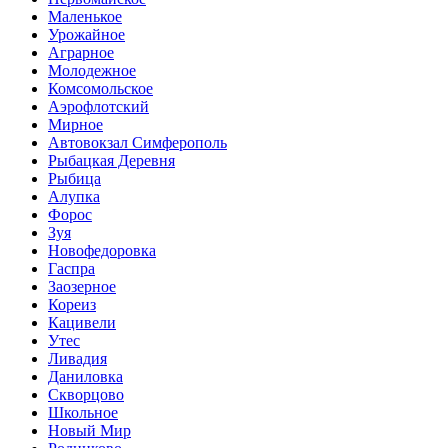
Маленькое
Урожайное
Аграрное
Молодежное
Комсомольское
Аэрофлотский
Мирное
Автовокзал Симферополь
Рыбацкая Деревня
Рыбица
Алупка
Форос
Зуя
Новофедоровка
Гаспра
Заозерное
Кореиз
Кацивели
Утес
Ливадия
Даниловка
Скворцово
Школьное
Новый Мир