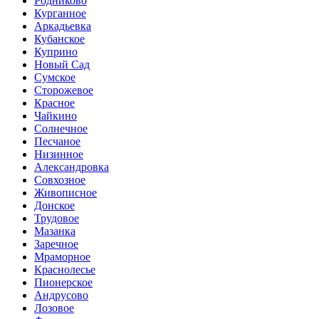
Родниково
Курганное
Аркадьевка
Кубанское
Куприно
Новый Сад
Сумское
Сторожевое
Красное
Чайкино
Солнечное
Песчаное
Низинное
Александровка
Совхозное
Живописное
Донское
Трудовое
Мазанка
Заречное
Мраморное
Краснолесье
Пионерское
Андрусово
Лозовое