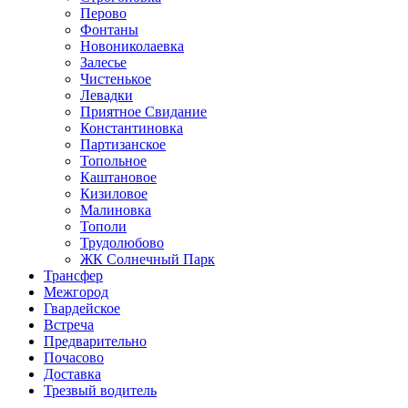
Перово
Фонтаны
Новониколаевка
Залесье
Чистенькое
Левадки
Приятное Свидание
Константиновка
Партизанское
Топольное
Каштановое
Кизиловое
Малиновка
Тополи
Трудолюбово
ЖК Солнечный Парк
Трансфер
Межгород
Гвардейское
Встреча
Предварительно
Почасово
Доставка
Трезвый водитель