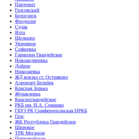
Партенит
Грэсовский
Белогорск
Феодосия
Судак
Ялта
Щелкино
Укромное
Софиевка
Гарнизон Гвардейское
Новоандреевка
Доброе
Николаевка
ЖД вокзал ст. Остряково
Аэропорт Бельбек
Красная Зорька
Журавлевка
Красногвардейское
РКБ им. Н.А. Семашко
ГБУЗ РК Симферопольская ЦРКБ
Грэс
ЖК Республика Гвардейское
Широкое
ТРК Меганом
Первомайское