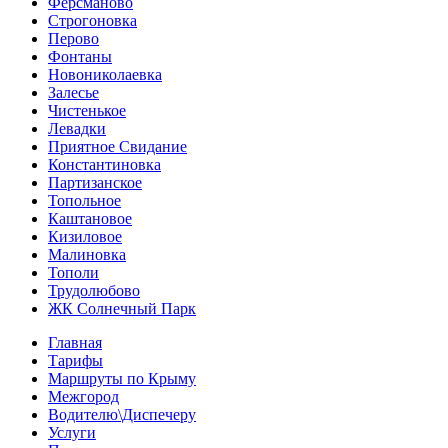
Ферсманово
Строгоновка
Перово
Фонтаны
Новониколаевка
Залесье
Чистенькое
Левадки
Приятное Свидание
Константиновка
Партизанское
Топольное
Каштановое
Кизиловое
Малиновка
Тополи
Трудолюбово
ЖК Солнечный Парк
Главная
Тарифы
Маршруты по Крыму
Межгород
Водителю\Диспечеру
Услуги