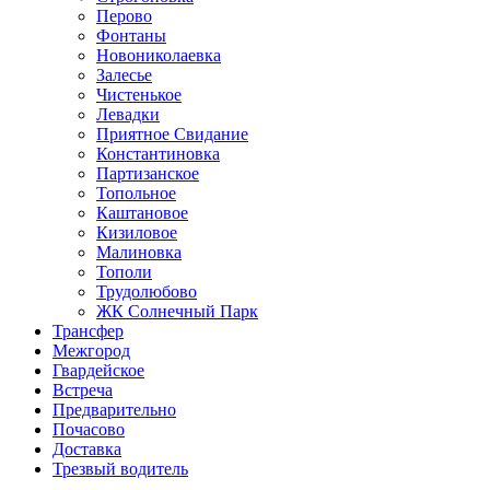
Перово
Фонтаны
Новониколаевка
Залесье
Чистенькое
Левадки
Приятное Свидание
Константиновка
Партизанское
Топольное
Каштановое
Кизиловое
Малиновка
Тополи
Трудолюбово
ЖК Солнечный Парк
Трансфер
Межгород
Гвардейское
Встреча
Предварительно
Почасово
Доставка
Трезвый водитель