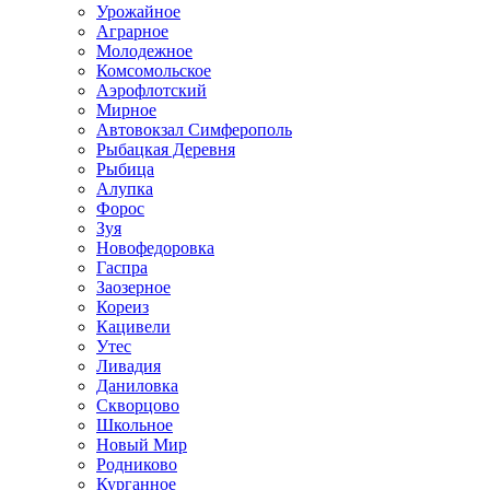
Урожайное
Аграрное
Молодежное
Комсомольское
Аэрофлотский
Мирное
Автовокзал Симферополь
Рыбацкая Деревня
Рыбица
Алупка
Форос
Зуя
Новофедоровка
Гаспра
Заозерное
Кореиз
Кацивели
Утес
Ливадия
Даниловка
Скворцово
Школьное
Новый Мир
Родниково
Курганное