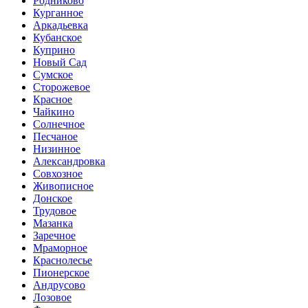
Родниково
Курганное
Аркадьевка
Кубанское
Куприно
Новый Сад
Сумское
Сторожевое
Красное
Чайкино
Солнечное
Песчаное
Низинное
Александровка
Совхозное
Живописное
Донское
Трудовое
Мазанка
Заречное
Мраморное
Краснолесье
Пионерское
Андрусово
Лозовое