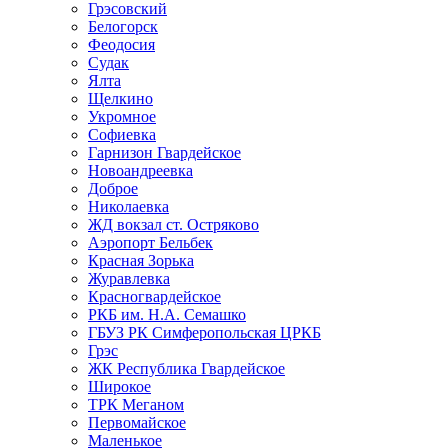
Грэсовский
Белогорск
Феодосия
Судак
Ялта
Щелкино
Укромное
Софиевка
Гарнизон Гвардейское
Новоандреевка
Доброе
Николаевка
ЖД вокзал ст. Остряково
Аэропорт Бельбек
Красная Зорька
Журавлевка
Красногвардейское
РКБ им. Н.А. Семашко
ГБУЗ РК Симферопольская ЦРКБ
Грэс
ЖК Республика Гвардейское
Широкое
ТРК Меганом
Первомайское
Маленькое