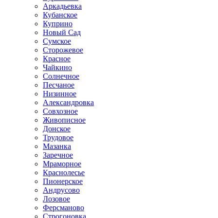
Аркадьевка
Кубанское
Куприно
Новый Сад
Сумское
Сторожевое
Красное
Чайкино
Солнечное
Песчаное
Низинное
Александровка
Совхозное
Живописное
Донское
Трудовое
Мазанка
Заречное
Мраморное
Краснолесье
Пионерское
Андрусово
Лозовое
Ферсманово
Строгоновка