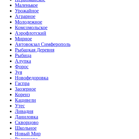
Маленькое
Урожайное
Аграрное
Молодежное
Комсомольское
Аэрофлотский
Мирное
Автовокзал Симферополь
Рыбацкая Деревня
Рыбица
Алупка
Форос
Зуя
Новофедоровка
Гаспра
Заозерное
Кореиз
Кацивели
Утес
Ливадия
Даниловка
Скворцово
Школьное
Новый Мир