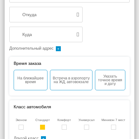
Дополнительный адрес
Время заказа
Указать
На ближайшее
Встреча в аэропорту
точное время
время
на ЖД, автовокзале
и дату
Класс автомобиля
Эконом
Стандарт
Комфорт
Универсал
Минивэн 7 мест
Другой класс