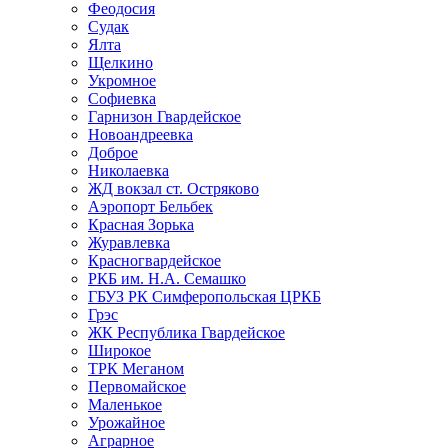
Феодосия
Судак
Ялта
Щелкино
Укромное
Софиевка
Гарнизон Гвардейское
Новоандреевка
Доброе
Николаевка
ЖД вокзал ст. Остряково
Аэропорт Бельбек
Красная Зорька
Журавлевка
Красногвардейское
РКБ им. Н.А. Семашко
ГБУЗ РК Симферопольская ЦРКБ
Грэс
ЖК Республика Гвардейское
Широкое
ТРК Меганом
Первомайское
Маленькое
Урожайное
Аграрное