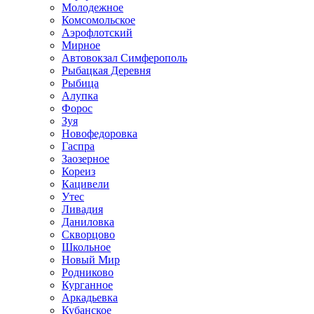
Молодежное
Комсомольское
Аэрофлотский
Мирное
Автовокзал Симферополь
Рыбацкая Деревня
Рыбица
Алупка
Форос
Зуя
Новофедоровка
Гаспра
Заозерное
Кореиз
Кацивели
Утес
Ливадия
Даниловка
Скворцово
Школьное
Новый Мир
Родниково
Курганное
Аркадьевка
Кубанское