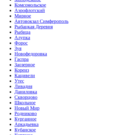
Комсомольское
Аэрофлотский
Мирное
Автовокзал Симферополь
Рыбацкая Деревня
Рыбица
Алупка
Форос
Зуя
Новофедоровка
Гаспра
Заозерное
Кореиз
Кацивели
Утес
Ливадия
Даниловка
Скворцово
Школьное
Новый Мир
Родниково
Курганное
Аркадьевка
Кубанское