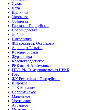
Судак
Ялта
Щелкино
Укромное
Софиевка
Гарнизон Гвардейское
Новоандреевка
Доброе
Николаевка
ЖД вокзал ст. Остряково
Аэропорт Бельбек
Красная Зорька
Журавлевка
Красногвардейское
РКБ им. Н.А. Семашко
ГБУЗ РК Симферопольская ЦРКБ
Грэс
ЖК Республика Гвардейское
Широкое
ТРК Меганом
Первомайское
Маленькое
Урожайное
Аграрное
Молодежное