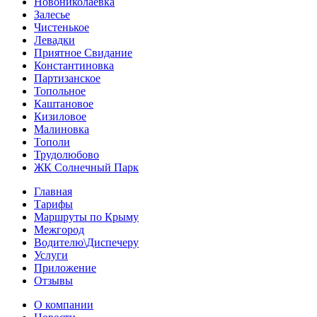
Новониколаевка
Залесье
Чистенькое
Левадки
Приятное Свидание
Константиновка
Партизанское
Топольное
Каштановое
Кизиловое
Малиновка
Тополи
Трудолюбово
ЖК Солнечный Парк
Главная
Тарифы
Маршруты по Крыму
Межгород
Водителю\Диспечеру
Услуги
Приложение
Отзывы
О компании