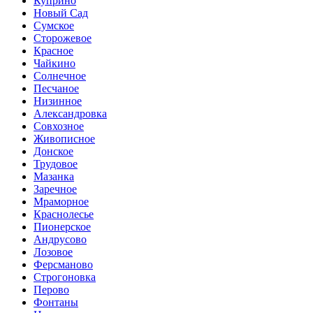
Куприно
Новый Сад
Сумское
Сторожевое
Красное
Чайкино
Солнечное
Песчаное
Низинное
Александровка
Совхозное
Живописное
Донское
Трудовое
Мазанка
Заречное
Мраморное
Краснолесье
Пионерское
Андрусово
Лозовое
Ферсманово
Строгоновка
Перово
Фонтаны