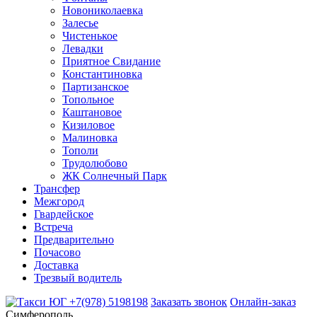
Новониколаевка
Залесье
Чистенькое
Левадки
Приятное Свидание
Константиновка
Партизанское
Топольное
Каштановое
Кизиловое
Малиновка
Тополи
Трудолюбово
ЖК Солнечный Парк
Трансфер
Межгород
Гвардейское
Встреча
Предварительно
Почасово
Доставка
Трезвый водитель
+7(978) 5198198
Заказать звонок
Онлайн-заказ
Симферополь