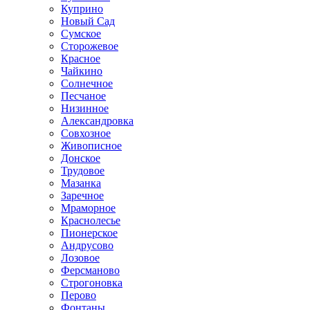
Куприно
Новый Сад
Сумское
Сторожевое
Красное
Чайкино
Солнечное
Песчаное
Низинное
Александровка
Совхозное
Живописное
Донское
Трудовое
Мазанка
Заречное
Мраморное
Краснолесье
Пионерское
Андрусово
Лозовое
Ферсманово
Строгоновка
Перово
Фонтаны