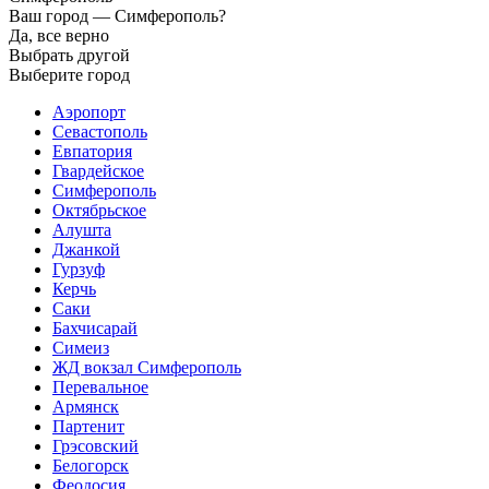
Ваш город —
Симферополь?
Да, все верно
Выбрать другой
Выберите город
Аэропорт
Севастополь
Евпатория
Гвардейское
Симферополь
Октябрьское
Алушта
Джанкой
Гурзуф
Керчь
Саки
Бахчисарай
Симеиз
ЖД вокзал Симферополь
Перевальное
Армянск
Партенит
Грэсовский
Белогорск
Феодосия