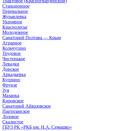
Трактовое (Красногвардейский)
Станционное
Перевальное
Журавлевка
Укромное
Краснолесье
Молодежное
Санаторий Полтава — Крым
Аграрное
Кольчугино
Трудовое
Чистенькое
Левадки
Донское
Аркадьевка
Куприно
Фрунзе
Зуя
Мазанка
Кировское
Санаторий Айвазовское
Партизанское
Лозовое
Скалистое
ГБУЗ РК «РКБ им. Н.А. Семашко»