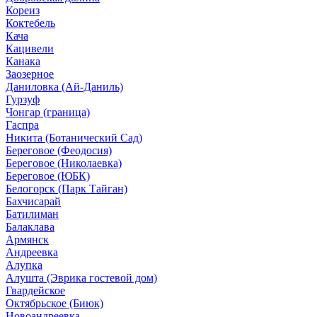
Кореиз
Коктебель
Кача
Кацивели
Канака
Заозерное
Даниловка (Ай-Даниль)
Гурзуф
Чонгар (граница)
Гаспра
Никита (Ботанический Сад)
Береговое (Феодосия)
Береговое (Николаевка)
Береговое (ЮБК)
Белогорск (Парк Тайган)
Бахчисарай
Батилиман
Балаклава
Армянск
Андреевка
Алупка
Алушта (Эврика гостевой дом)
Гвардейское
Октябрьское (Биюк)
Новоандреевка