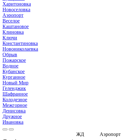
Харитоновка
Новоселовка
Аэропорт
Веселое
Каштановое
Клиновка
Ключи
Константиновка
Новониколаевка
Обрыв
Пожарское
Водное
Кубанское
Курганное
Новый Мир
Геленджик
Шафранное
Колодезное
Межгорное
Денисовка
Дружное
Ивановка
ЖД
Аэропорт