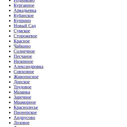
Родниково
Курганное
Аркадьевка
Кубанское
Куприно
Новый Сад
Сумское
Сторожевое
Красное
Чайкино
Солнечное
Песчаное
Низинное
Александровка
Совхозное
Живописное
Донское
Трудовое
Мазанка
Заречное
Мраморное
Краснолесье
Пионерское
Андрусово
Лозовое