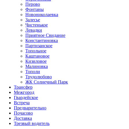
Перово
Фонтаны
Новониколаевка
Залесье
Чистенькое
Левадки
Приятное Свидание
Константиновка
Партизанское
Топольное
Каштановое
Кизиловое
Малиновка
Тополи
Трудолюбово
ЖК Солнечный Парк
Трансфер
Межгород
Гвардейское
Встреча
Предварительно
Почасово
Доставка
Трезвый водитель