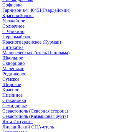
Софиевка
Гарнизон в/ч 46451(Гвардейский)
Красная Зорька
Урожайное
Солнечное
с. Чайкино
Первомайское
Красногвардейское (Курман)
Пятихатка
Малореченское (отель Панорама)
Школьное
Скворцово
Маленькое
Родниковое
Сумское
Широкое
Красное
Низинное
Стахановка
Семидворье
Севастополь (Северная сторона)
Севастополь (Камышовая бухта)
Ялта Интурист
Ливадийский СПА-отель