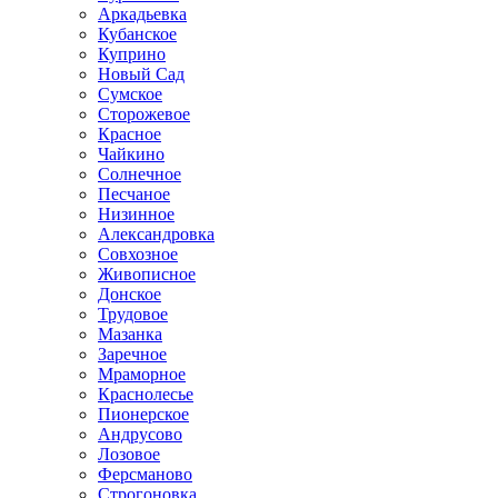
Аркадьевка
Кубанское
Куприно
Новый Сад
Сумское
Сторожевое
Красное
Чайкино
Солнечное
Песчаное
Низинное
Александровка
Совхозное
Живописное
Донское
Трудовое
Мазанка
Заречное
Мраморное
Краснолесье
Пионерское
Андрусово
Лозовое
Ферсманово
Строгоновка