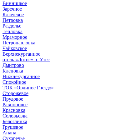
Винницкое
Заречное
Ключевое
Петровка
Раздолье
Тепловка
Мраморное
Петропавловка
Чайковское
Верхнекурганное
отель «Лотос» п. Утес
Дмитрово
Кленовка
Нижнекурганное
Спокойное
ТОК «Орлиное Гнездо»
Сторожевое
Прудовое
Равнополье
Красновка
Соловьевка
Белоглинка
Грушевое
Анапа
Сухоречье