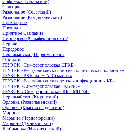
Софиевка (Кировский)
Салгирка
Раздольное (Советский)
Раздольное (Раздольненский)
Прохладное
Научный
Приятное Свидание
Пионерское (Симферопольский)
Перово
Передовое
Первомайское (Первомайский)
Открытое
ГБУЗ РК «Симферопольская ЦРКБ»
ГБУЗ РК «Республиканская детская клиническая больница»
ГБУЗ РК «РКБ им. Н.А. Семашко»
ГБУЗ РК «Республиканская детская инфекционная КБ»
ГБУЗ РК «Симферопольская ГКБ №7»
ГБУЗ РК » Симферопольская КБ СМП №6″
Первомайское (Кировский)
Орловка (Раздольненский)
Орловка (Красногвардейский)
Мирное
Марьино (Черноморский)
Марьино (Джанкойский)
Любимовка (Нижнегорский)