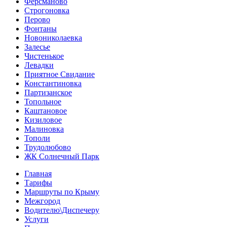
Ферсманово
Строгоновка
Перово
Фонтаны
Новониколаевка
Залесье
Чистенькое
Левадки
Приятное Свидание
Константиновка
Партизанское
Топольное
Каштановое
Кизиловое
Малиновка
Тополи
Трудолюбово
ЖК Солнечный Парк
Главная
Тарифы
Маршруты по Крыму
Межгород
Водителю\Диспечеру
Услуги