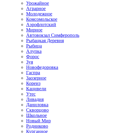
Урожайное
Аграрное
Молодежное
Комсомольское
Аэрофлотский
Мирное
Автовокзал Симферополь
Рыбацкая Деревня
Рыбица
Алупка
Форос
Зуя
Новофедоровка
Гаспра
Заозерное
Кореиз
Кацивели
Утес
Ливадия
Даниловка
Скворцово
Школьное
Новый Мир
Родниково
Курганное