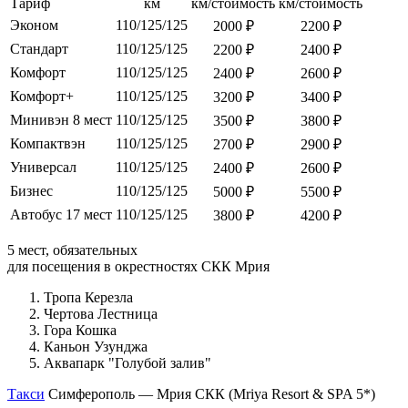
Тариф
км
км/стоимость
км/стоимость
Эконом
110/125/125
2000 ₽
2200 ₽
Стандарт
110/125/125
2200 ₽
2400 ₽
Комфорт
110/125/125
2400 ₽
2600 ₽
Комфорт+
110/125/125
3200 ₽
3400 ₽
Минивэн 8 мест
110/125/125
3500 ₽
3800 ₽
Компактвэн
110/125/125
2700 ₽
2900 ₽
Универсал
110/125/125
2400 ₽
2600 ₽
Бизнес
110/125/125
5000 ₽
5500 ₽
Автобус 17 мест
110/125/125
3800 ₽
4200 ₽
5 мест, обязательных
для посещения в окрестностях СКК Мрия
Тропа Керезла
Чертова Лестница
Гора Кошка
Каньон Узунджа
Аквапарк "Голубой залив"
Такси
Симферополь — Мрия СКК (Mriya Resort & SPA 5*)