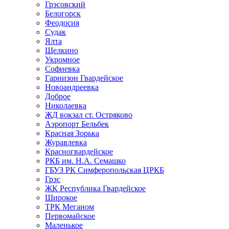
Грэсовский
Белогорск
Феодосия
Судак
Ялта
Щелкино
Укромное
Софиевка
Гарнизон Гвардейское
Новоандреевка
Доброе
Николаевка
ЖД вокзал ст. Остряково
Аэропорт Бельбек
Красная Зорька
Журавлевка
Красногвардейское
РКБ им. Н.А. Семашко
ГБУЗ РК Симферопольская ЦРКБ
Грэс
ЖК Республика Гвардейское
Широкое
ТРК Меганом
Первомайское
Маленькое