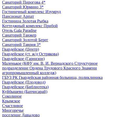
Санаторий Пирогова 4*
Санаторий Юрмино 3*
Гостиничный комплекс Изумруд
Пансионат Арпат
Гостиница Золотая Рыбка
Коттеджный комплекс Прибой
Отель Gala Paradise
Санаторий Танжер
Санаторий Золотой Берег
Санаторий Таврия 3*
Гвардейское (Центр)
Гвардейское (ст. ж/д Острякова)
Гвардейское (Гарнизон)
Маленькое (КФУ им. В. И. Вернадского Структурное
подразделение Ордена Трудового Красного Знамени
агропромышленный колледж)
ГБУЗ РК Гвардейская районная больница, поликлиника
Гвардейское (Плодовод)
Гвардейское (Библиотека)
Куйбышево (Бахчисарай)
Соколиное
Крымское
Счастливое
Многоречье
поселение Давыдово