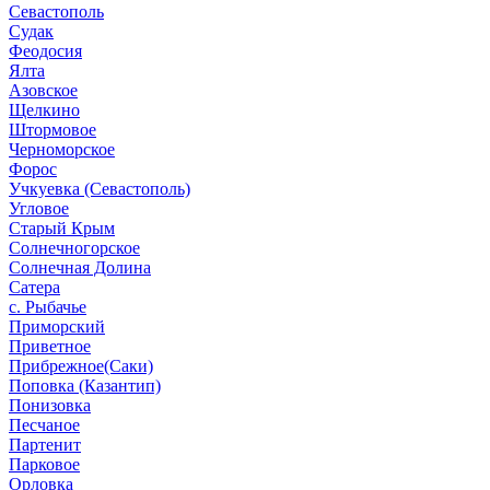
Севастополь
Судак
Феодосия
Ялта
Азовское
Щелкино
Штормовое
Черноморское
Форос
Учкуевка (Севастополь)
Угловое
Старый Крым
Солнечногорское
Солнечная Долина
Сатера
с. Рыбачье
Приморский
Приветное
Прибрежное(Саки)
Поповка (Казантип)
Понизовка
Песчаное
Партенит
Парковое
Орловка