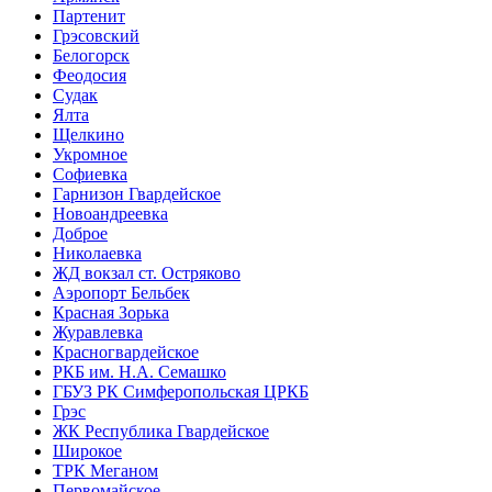
Партенит
Грэсовский
Белогорск
Феодосия
Судак
Ялта
Щелкино
Укромное
Софиевка
Гарнизон Гвардейское
Новоандреевка
Доброе
Николаевка
ЖД вокзал ст. Остряково
Аэропорт Бельбек
Красная Зорька
Журавлевка
Красногвардейское
РКБ им. Н.А. Семашко
ГБУЗ РК Симферопольская ЦРКБ
Грэс
ЖК Республика Гвардейское
Широкое
ТРК Меганом
Первомайское