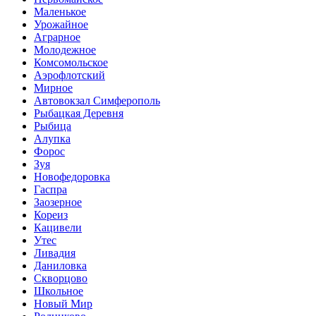
Маленькое
Урожайное
Аграрное
Молодежное
Комсомольское
Аэрофлотский
Мирное
Автовокзал Симферополь
Рыбацкая Деревня
Рыбица
Алупка
Форос
Зуя
Новофедоровка
Гаспра
Заозерное
Кореиз
Кацивели
Утес
Ливадия
Даниловка
Скворцово
Школьное
Новый Мир