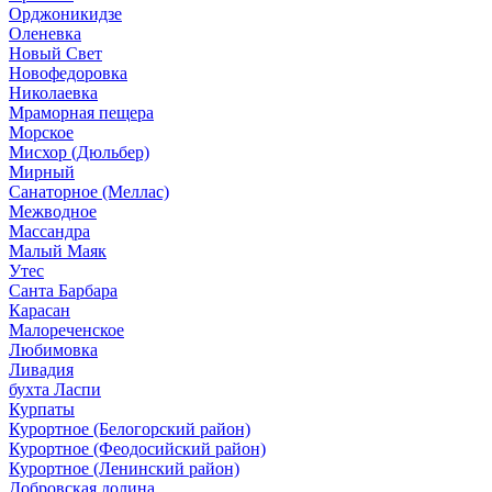
Орджоникидзе
Оленевка
Новый Свет
Новофедоровка
Николаевка
Мраморная пещера
Морское
Мисхор (Дюльбер)
Мирный
Санаторное (Меллас)
Межводное
Массандра
Малый Маяк
Утес
Санта Барбара
Карасан
Малореченское
Любимовка
Ливадия
бухта Ласпи
Курпаты
Курортное (Белогорский район)
Курортное (Феодосийский район)
Курортное (Ленинский район)
Добровская долина