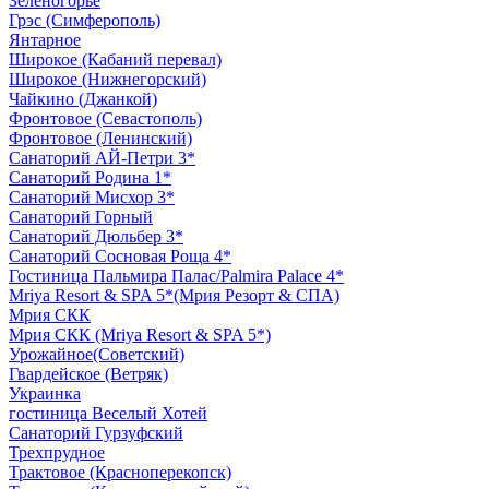
Зеленогорье
Грэс (Симферополь)
Янтарное
Широкое (Кабаний перевал)
Широкое (Нижнегорский)
Чайкино (Джанкой)
Фронтовое (Севастополь)
Фронтовое (Ленинский)
Санаторий АЙ-Петри 3*
Санаторий Родина 1*
Санаторий Мисхор 3*
Санаторий Горный
Санаторий Дюльбер 3*
Санаторий Сосновая Роща 4*
Гостиница Пальмира Палас/Palmira Palace 4*
Mriya Resort & SPA 5*(Мрия Резорт & СПА)
Мрия СКК
Мрия СКК (Mriya Resort & SPA 5*)
Урожайное(Советский)
Гвардейское (Ветряк)
Украинка
гостиница Веселый Хотей
Санаторий Гурзуфский
Трехпрудное
Трактовое (Красноперекопск)