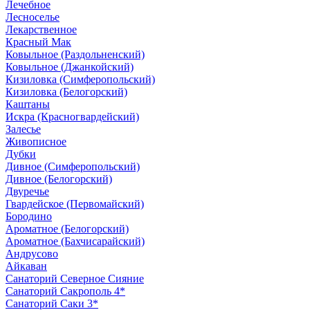
Лечебное
Лесноселье
Лекарственное
Красный Мак
Ковыльное (Раздольненский)
Ковыльное (Джанкойский)
Кизиловка (Симферопольский)
Кизиловка (Белогорский)
Каштаны
Искра (Красногвардейский)
Залесье
Живописное
Дубки
Дивное (Симферопольский)
Дивное (Белогорский)
Двуречье
Гвардейское (Первомайский)
Бородино
Ароматное (Белогорский)
Ароматное (Бахчисарайский)
Андрусово
Айкаван
Санаторий Северное Сияние
Санаторий Сакрополь 4*
Санаторий Саки 3*