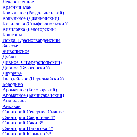
Лекарственное
Красный Мак
Ковыльное (Раздольненский)
Ковыльное (Джанкойский)
Кизиловка (Симферопольский)
Кизиловка (Белогорский)
Каштаны
Искра (Красногвардейский)
Залесье
Живописное
Дубки
Дивное (Симферопольский)
Дивное (Белогорский)
Двуречье
Гвардейское (Первомайский)
Бородино
Ароматное (Белогорский)
Ароматное (Бахчисарайский)
Андрусово
Айкаван
Санаторий Северное Сияние
Санаторий Сакрополь 4*
Санаторий Саки 3*
Санаторий Пирогова 4*
Санаторий Юрмино 3*