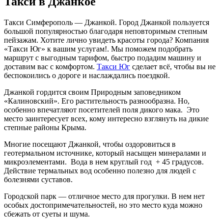
Такси в Джанкое
Такси Симферополь — Джанкой. Город Джанкой пользуется
большой популярностью благодаря неповторимым степным
пейзажам. Хотите лично увидеть красоты города? Компания
«Такси Юг» к вашим услугам!. Мы поможем подобрать
маршрут с выгодным тарифом, быстро подадим машину и
доставим вас с комфортом.
Такси Юг
сделает всё, чтобы вы не
беспокоились о дороге и наслаждались поездкой.
Джанкой гордится своим Природным заповедником
«Калиновский». Его растительность разнообразна. Но,
особенно впечатляют посетителей поля дикого мака. Это
место заинтересует всех, кому интересно взглянуть на дикие
степные районы Крыма.
Многие посещают Джанкой, чтобы оздоровиться в
геотермальном источнике, который насыщен минералами и
микроэлементами. Вода в нем круглый год + 45 градусов.
Действие термальных вод особенно полезно для людей с
болезнями суставов.
Городской парк — отличное место для прогулки. В нем нет
особых достопримечательностей, но это место куда можно
сбежать от суеты и шума.