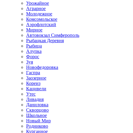
Урожайное
Аграрное
Молодежное
Комсомольское
Аэрофлотский
Мирное
Автовокзал Симферополь
Рыбацкая Деревня
Рыбица
Алупка
Форос
Зуя
Новофедоровка
Гаспра
Заозерное
Кореиз
Кацивели
Утес
Ливадия
Даниловка
Скворцово
Школьное
Новый Мир
Родниково
Курганное