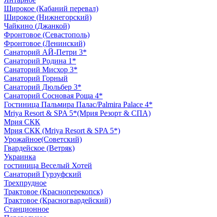
Широкое (Кабаний перевал)
Широкое (Нижнегорский)
Чайкино (Джанкой)
Фронтовое (Севастополь)
Фронтовое (Ленинский)
Санаторий АЙ-Петри 3*
Санаторий Родина 1*
Санаторий Мисхор 3*
Санаторий Горный
Санаторий Дюльбер 3*
Санаторий Сосновая Роща 4*
Гостиница Пальмира Палас/Palmira Palace 4*
Mriya Resort & SPA 5*(Мрия Резорт & СПА)
Мрия СКК
Мрия СКК (Mriya Resort & SPA 5*)
Урожайное(Советский)
Гвардейское (Ветряк)
Украинка
гостиница Веселый Хотей
Санаторий Гурзуфский
Трехпрудное
Трактовое (Красноперекопск)
Трактовое (Красногвардейский)
Станционное