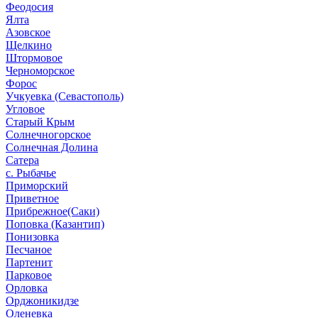
Феодосия
Ялта
Азовское
Щелкино
Штормовое
Черноморское
Форос
Учкуевка (Севастополь)
Угловое
Старый Крым
Солнечногорское
Солнечная Долина
Сатера
с. Рыбачье
Приморский
Приветное
Прибрежное(Саки)
Поповка (Казантип)
Понизовка
Песчаное
Партенит
Парковое
Орловка
Орджоникидзе
Оленевка