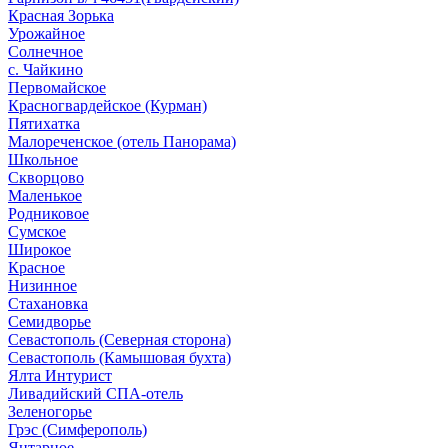
Красная Зорька
Урожайное
Солнечное
с. Чайкино
Первомайское
Красногвардейское (Курман)
Пятихатка
Малореченское (отель Панорама)
Школьное
Скворцово
Маленькое
Родниковое
Сумское
Широкое
Красное
Низинное
Стахановка
Семидворье
Севастополь (Северная сторона)
Севастополь (Камышовая бухта)
Ялта Интурист
Ливадийский СПА-отель
Зеленогорье
Грэс (Симферополь)
Янтарное