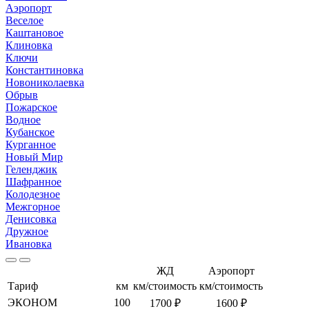
Аэропорт
Веселое
Каштановое
Клиновка
Ключи
Константиновка
Новониколаевка
Обрыв
Пожарское
Водное
Кубанское
Курганное
Новый Мир
Геленджик
Шафранное
Колодезное
Межгорное
Денисовка
Дружное
Ивановка
ЖД
Аэропорт
Тариф
км
км/стоимость
км/стоимость
ЭКОНОМ
100
1700 ₽
1600 ₽