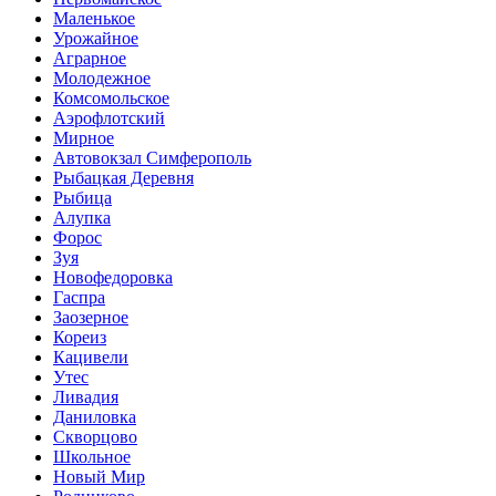
Маленькое
Урожайное
Аграрное
Молодежное
Комсомольское
Аэрофлотский
Мирное
Автовокзал Симферополь
Рыбацкая Деревня
Рыбица
Алупка
Форос
Зуя
Новофедоровка
Гаспра
Заозерное
Кореиз
Кацивели
Утес
Ливадия
Даниловка
Скворцово
Школьное
Новый Мир