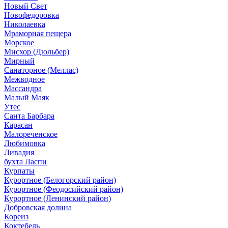
Новый Свет
Новофедоровка
Николаевка
Мраморная пещера
Морское
Мисхор (Дюльбер)
Мирный
Санаторное (Меллас)
Межводное
Массандра
Малый Маяк
Утес
Санта Барбара
Карасан
Малореченское
Любимовка
Ливадия
бухта Ласпи
Курпаты
Курортное (Белогорский район)
Курортное (Феодосийский район)
Курортное (Ленинский район)
Добровская долина
Кореиз
Коктебель