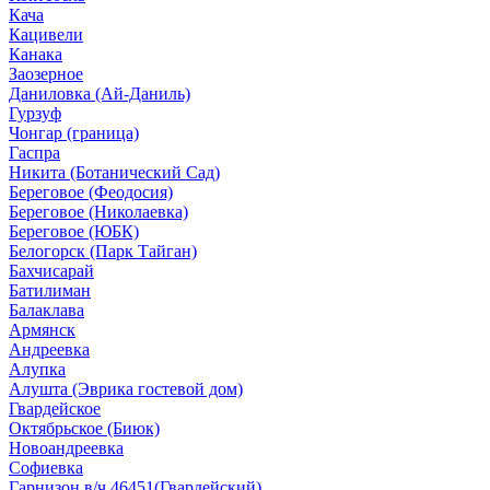
Кача
Кацивели
Канака
Заозерное
Даниловка (Ай-Даниль)
Гурзуф
Чонгар (граница)
Гаспра
Никита (Ботанический Сад)
Береговое (Феодосия)
Береговое (Николаевка)
Береговое (ЮБК)
Белогорск (Парк Тайган)
Бахчисарай
Батилиман
Балаклава
Армянск
Андреевка
Алупка
Алушта (Эврика гостевой дом)
Гвардейское
Октябрьское (Биюк)
Новоандреевка
Софиевка
Гарнизон в/ч 46451(Гвардейский)