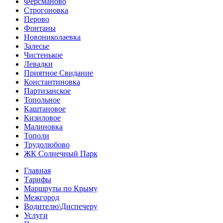
Ферсманово
Строгоновка
Перово
Фонтаны
Новониколаевка
Залесье
Чистенькое
Левадки
Приятное Свидание
Константиновка
Партизанское
Топольное
Каштановое
Кизиловое
Малиновка
Тополи
Трудолюбово
ЖК Солнечный Парк
Главная
Тарифы
Маршруты по Крыму
Межгород
Водителю\Диспечеру
Услуги