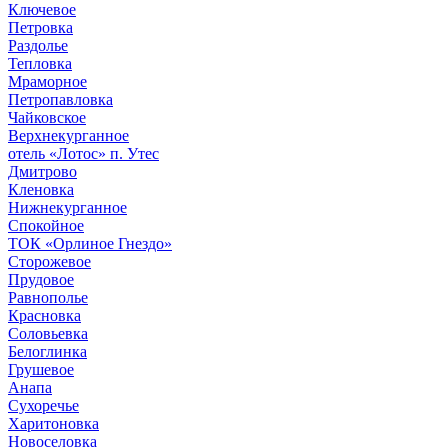
Ключевое
Петровка
Раздолье
Тепловка
Мраморное
Петропавловка
Чайковское
Верхнекурганное
отель «Лотос» п. Утес
Дмитрово
Кленовка
Нижнекурганное
Спокойное
ТОК «Орлиное Гнездо»
Сторожевое
Прудовое
Равнополье
Красновка
Соловьевка
Белоглинка
Грушевое
Анапа
Сухоречье
Харитоновка
Новоселовка