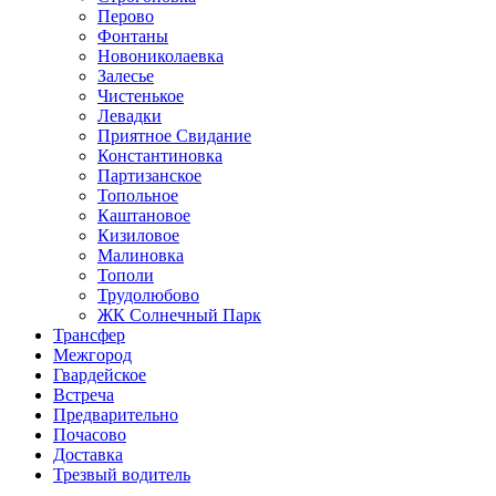
Перово
Фонтаны
Новониколаевка
Залесье
Чистенькое
Левадки
Приятное Свидание
Константиновка
Партизанское
Топольное
Каштановое
Кизиловое
Малиновка
Тополи
Трудолюбово
ЖК Солнечный Парк
Трансфер
Межгород
Гвардейское
Встреча
Предварительно
Почасово
Доставка
Трезвый водитель