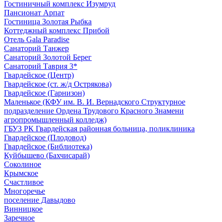
Гостиничный комплекс Изумруд
Пансионат Арпат
Гостиница Золотая Рыбка
Коттеджный комплекс Прибой
Отель Gala Paradise
Санаторий Танжер
Санаторий Золотой Берег
Санаторий Таврия 3*
Гвардейское (Центр)
Гвардейское (ст. ж/д Острякова)
Гвардейское (Гарнизон)
Маленькое (КФУ им. В. И. Вернадского Структурное
подразделение Ордена Трудового Красного Знамени
агропромышленный колледж)
ГБУЗ РК Гвардейская районная больница, поликлиника
Гвардейское (Плодовод)
Гвардейское (Библиотека)
Куйбышево (Бахчисарай)
Соколиное
Крымское
Счастливое
Многоречье
поселение Давыдово
Винницкое
Заречное