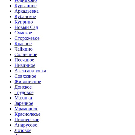
Родниково
Курганное
Аркадьевка
Кубанское
Куприно
Новый Сад
Сумское
Сторожевое
Красное
Чайкино
Солнечное
Песчаное
Низинное
Александровка
Совхозное
Живописное
Донское
Трудовое
Мазанка
Заречное
Мраморное
Краснолесье
Пионерское
Андрусово
Лозовое