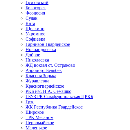
Грэсовский
Белогорск
Феодосия
Судак
Ялта
Щелкино
Укромное
Софиевка
Гарнизон Гвардейское
Новоандреевка
Доброе
Николаевка
ЖД вокзал ст. Остряково
Аэропорт Бельбек
Красная Зорька
Журавлевка
Красногвардейское
РКБ им. Н.А. Семашко
ГБУЗ РК Симферопольская ЦРКБ
Грэс
ЖК Республика Гвардейское
Широкое
ТРК Меганом
Первомайское
Маленькое