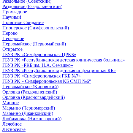
Раздольное (Советский)
Раздольное (Раздольненский)
Прохладное
Научный
Приятное Свидание
Пионерское (Симферопольский)
Перово
Передовое
Первомайское (Первомайский)
Открытое
ГБУЗ РК «Симферопольская ЦРКБ»
ГБУЗ РК «Республиканская детская клиническая больница»
ГБУЗ РК «РКБ им. Н.А. Семашко»
ГБУЗ РК «Республиканская детская инфекционная КБ»
ГБУЗ РК «Симферопольская ГКБ №7»
ГБУЗ РК » Симферопольская КБ СМП №6″
Первомайское (Кировский)
Орловка (Раздольненский)
Орловка (Красногвардейский)
Мирное
Марьино (Черноморский)
Марьино (Джанкойский)
Любимовка (Нижнегорский)
Лечебное
Лесноселье