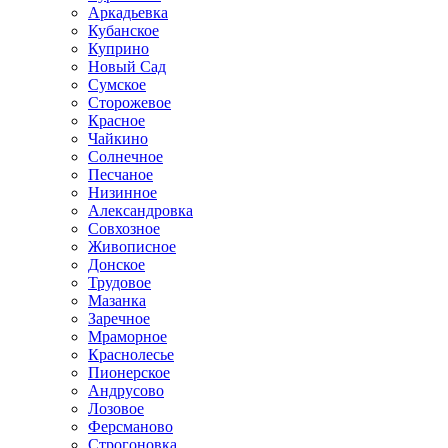
Аркадьевка
Кубанское
Куприно
Новый Сад
Сумское
Сторожевое
Красное
Чайкино
Солнечное
Песчаное
Низинное
Александровка
Совхозное
Живописное
Донское
Трудовое
Мазанка
Заречное
Мраморное
Краснолесье
Пионерское
Андрусово
Лозовое
Ферсманово
Строгоновка