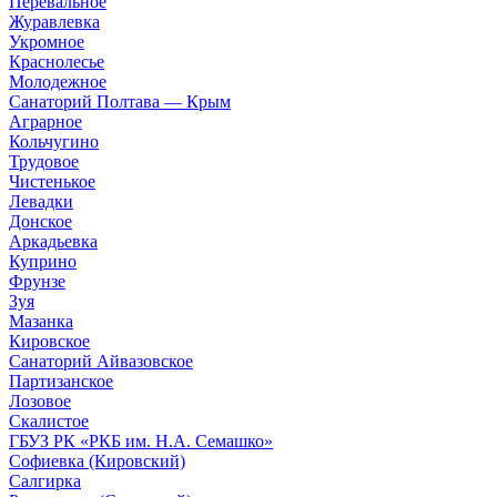
Перевальное
Журавлевка
Укромное
Краснолесье
Молодежное
Санаторий Полтава — Крым
Аграрное
Кольчугино
Трудовое
Чистенькое
Левадки
Донское
Аркадьевка
Куприно
Фрунзе
Зуя
Мазанка
Кировское
Санаторий Айвазовское
Партизанское
Лозовое
Скалистое
ГБУЗ РК «РКБ им. Н.А. Семашко»
Софиевка (Кировский)
Салгирка