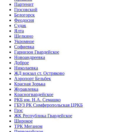
Партенит
Грэсовский
Белогорск
Феодосия
Судак
Ялта
Щелкино
Укромное
Софиевка
Гарнизон Гвардейское
Новоандреевка
Доброе
Николаевка
ЖД вокзал ст. Остряково
Аэропорт Бельбек
Красная Зорька
Журавлевка
Красногвардейское
РКБ им. Н.А. Семашко
ГБУЗ РК Симферопольская ЦРКБ
Грэс
ЖК Республика Гвардейское
Широкое
ТРК Меганом
Первомайское